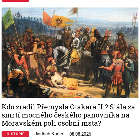
Image
Kdo zradil Přemysla Otakara II.? Stála za
smrtí mocného českého panovníka na
Moravském poli osobní msta?
Jindřich Kačer
08.08.2026
HISTORIE