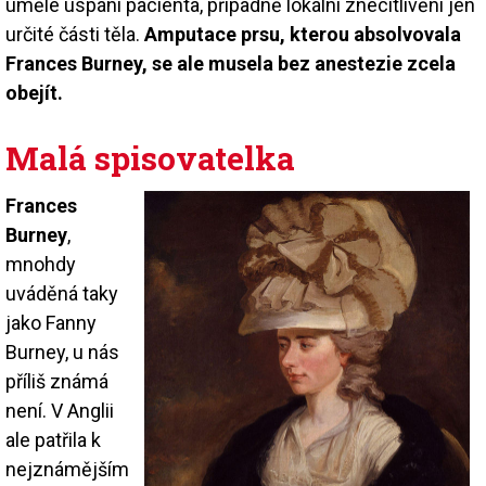
umělé uspání pacienta, případně lokální znecitlivění jen
určité části těla.
Amputace prsu, kterou absolvovala
Frances Burney, se ale musela bez anestezie zcela
obejít.
Malá spisovatelka
Frances
Burney
,
mnohdy
uváděná taky
jako Fanny
Burney, u nás
příliš známá
není. V Anglii
ale patřila k
nejznámějším