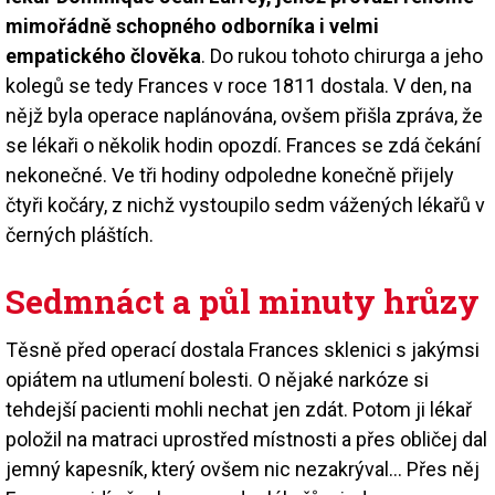
mimořádně schopného odborníka i velmi
empatického člověka
. Do rukou tohoto chirurga a jeho
kolegů se tedy Frances v roce 1811 dostala. V den, na
nějž byla operace naplánována, ovšem přišla zpráva, že
se lékaři o několik hodin opozdí. Frances se zdá čekání
nekonečné. Ve tři hodiny odpoledne konečně přijely
čtyři kočáry, z nichž vystoupilo sedm vážených lékařů v
černých pláštích.
Sedmnáct a půl minuty hrůzy
Těsně před operací dostala Frances sklenici s jakýmsi
opiátem na utlumení bolesti. O nějaké narkóze si
tehdejší pacienti mohli nechat jen zdát. Potom ji lékař
položil na matraci uprostřed místnosti a přes obličej dal
jemný kapesník, který ovšem nic nezakrýval… Přes něj