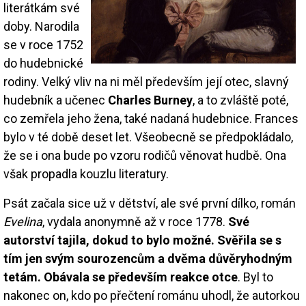
literátkám své
doby. Narodila
se v roce 1752
do hudebnické
rodiny. Velký vliv na ni měl především její otec, slavný
hudebník a učenec
Charles Burney
, a to zvláště poté,
co zemřela jeho žena, také nadaná hudebnice. Frances
bylo v té době deset let. Všeobecně se předpokládalo,
že se i ona bude po vzoru rodičů věnovat hudbě. Ona
však propadla kouzlu literatury.
Psát začala sice už v dětství, ale své první dílko, román
Evelina
, vydala anonymně až v roce 1778.
Své
autorství tajila, dokud to bylo možné. Svěřila se s
tím jen svým sourozencům a dvěma důvěryhodným
tetám. Obávala se především reakce otce
. Byl to
nakonec on, kdo po přečtení románu uhodl, že autorkou