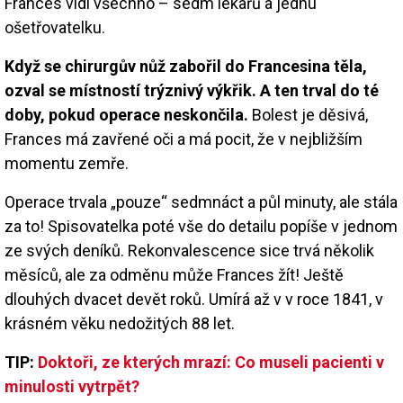
Frances vidí všechno – sedm lékařů a jednu
ošetřovatelku.
Když se chirurgův nůž zabořil do Francesina těla,
ozval se místností trýznivý výkřik. A ten trval do té
doby, pokud operace neskončila.
Bolest je děsivá,
Frances má zavřené oči a má pocit, že v nejbližším
momentu zemře.
Operace trvala „pouze“ sedmnáct a půl minuty, ale stála
za to! Spisovatelka poté vše do detailu popíše v jednom
ze svých deníků. Rekonvalescence sice trvá několik
měsíců, ale za odměnu může Frances žít! Ještě
dlouhých dvacet devět roků. Umírá až v v roce 1841, v
krásném věku nedožitých 88 let.
TIP:
Doktoři, ze kterých mrazí: Co museli pacienti v
minulosti vytrpět?