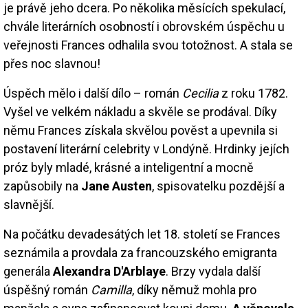
je právě jeho dcera. Po několika měsících spekulací,
chvále literárních osobností i obrovském úspěchu u
veřejnosti Frances odhalila svou totožnost. A stala se
přes noc slavnou!
Úspěch mělo i další dílo – román
Cecilia
z roku 1782.
Vyšel ve velkém nákladu a skvěle se prodával. Díky
němu Frances získala skvělou pověst a upevnila si
postavení literární celebrity v Londýně. Hrdinky jejích
próz byly mladé, krásné a inteligentní a mocně
zapůsobily na
Jane Austen
, spisovatelku pozdější a
slavnější.
Na počátku devadesátých let 18. století se Frances
seznámila a provdala za francouzského emigranta
generála
Alexandra D'Arblaye
. Brzy vydala další
úspěšný román
Camilla
, díky němuž mohla pro