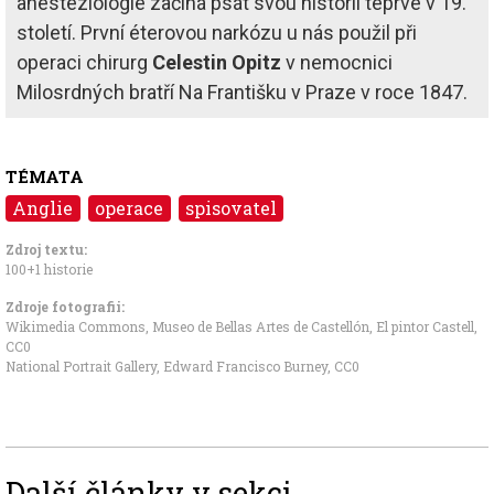
anesteziologie začíná psát svou historii teprve v 19.
století. První éterovou narkózu u nás použil při
operaci chirurg
Celestin Opitz
v nemocnici
Milosrdných bratří Na Františku v Praze v roce 1847.
TÉMATA
Anglie
operace
spisovatel
Zdroj textu:
100+1 historie
Zdroje fotografii:
Wikimedia Commons, Museo de Bellas Artes de Castellón, El pintor Castell
,
CC0
National Portrait Gallery, Edward Francisco Burney
,
CC0
Další články v sekci