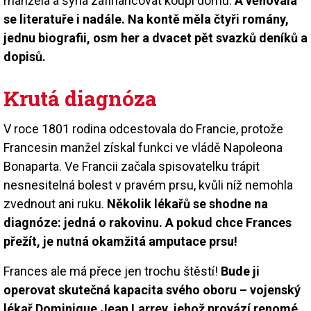
manžela a syna zafinancovat koupi domu.
A věnovala
se literatuře i nadále. Na kontě měla čtyři romány,
jednu biografii, osm her a dvacet pět svazků deníků a
dopisů.
Krutá diagnóza
V roce 1801 rodina odcestovala do Francie, protože
Francesin manžel získal funkci ve vládě Napoleona
Bonaparta. Ve Francii začala spisovatelku trápit
nesnesitelná bolest v pravém prsu, kvůli níž nemohla
zvednout ani ruku.
Několik lékařů se shodne na
diagnóze: jedná o rakovinu. A pokud chce Frances
přežít, je nutná okamžitá amputace prsu!
Frances ale má přece jen trochu štěstí!
Bude ji
operovat skutečná kapacita svého oboru – vojenský
lékař Dominique Jean Larrey, jehož provází renomé