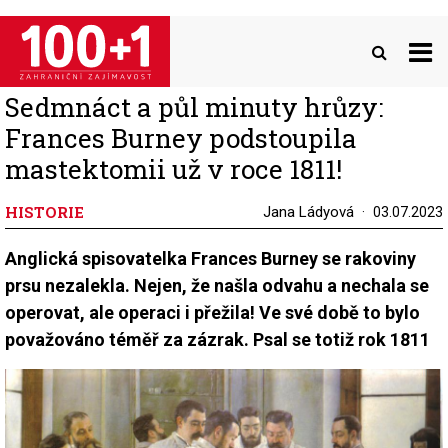
Přejít
k
hlavnímu
obsahu
Sedmnáct a půl minuty hrůzy:
Frances Burney podstoupila
mastektomii už v roce 1811!
HISTORIE
Jana Ládyová
03.07.2023
Anglická spisovatelka Frances Burney se rakoviny
prsu nezalekla. Nejen, že našla odvahu a nechala se
operovat, ale operaci i přežila! Ve své době to bylo
považováno téměř za zázrak. Psal se totiž rok 1811