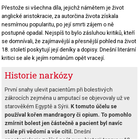
Přestože si všechna díla, jejichž námětem je život
anglické aristokracie, za autorčina života získala
nesmírnou popularitu, po její smrti zájem o ně
postupně opadal. Nejspíš to bylo zásluhou kritiků, kteří
se domnívali, že zajímavější a přesnější pohled na život
18. století poskytují její deníky a dopisy. Dnešní literární
kritici se ale k jejím románům opět vracejí.
Historie narkózy
První snahy ulevit pacientům při bolestivých
zákrocích zejména u amputací se objevovaly už ve
starověkém Egyptě a Sýrii.
K tomuto účelu se
používal kořen mandragory či opium. To pomohlo
zmírnit bolest jen částečně a pacient byl navíc
stále při vědomí a vše cítil.
Dnešní