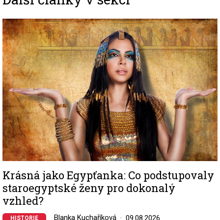
Image
Krásná jako Egypťanka: Co podstupovaly
staroegyptské ženy pro dokonalý
vzhled?
Blanka Kuchaříková
09.08.2026
HISTORIE