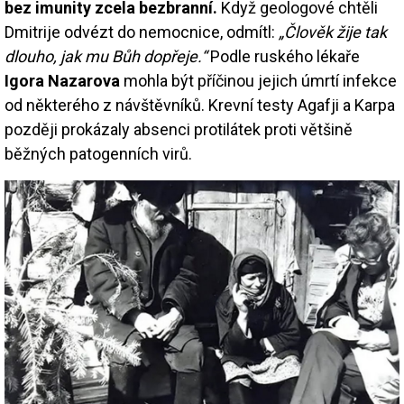
bez imunity zcela bezbranní.
Když geologové chtěli
Dmitrije odvézt do nemocnice, odmítl:
„Člověk žije tak
dlouho, jak mu Bůh dopřeje.“
Podle ruského lékaře
Igora Nazarova
mohla být příčinou jejich úmrtí infekce
od některého z návštěvníků. Krevní testy Agafji a Karpa
později prokázaly absenci protilátek proti většině
běžných patogenních virů.