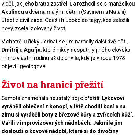
viděl, jak jeho bratra zastřelili, a rozhodl se s manželkou
Akulinou
a dvěma malými dětmi (Savinem a Natalií)
utéct z civilizace. Odešli hluboko do tajgy, kde založili
nový, zcela izolovaný život.
V chatrči u říčky Jerinat se jim narodily další dvě děti,
Dmitrij
a
Agafja
, které nikdy nespatřily jiného člověka
mimo vlastní rodinu až do chvíle, kdy je v roce 1978
objevili geologové.
Život na hranici přežití
Samota znamenala neustálý boj o přežití.
Lykovovi
vyráběli oblečení z konopí, v létě chodili bosí a na
zimu si vyráběli boty z březové kůry a zvířecích kůží.
Vařili v improvizovaných nádobách. Jakmile jim
dosloužilo kovové nádobí, které si do divočiny