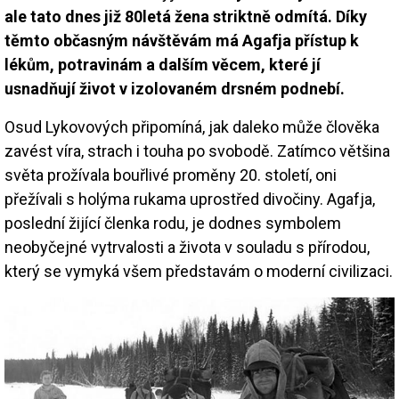
ale tato dnes již 80letá žena striktně odmítá. Díky
těmto občasným návštěvám má Agafja přístup k
lékům, potravinám a dalším věcem, které jí
usnadňují život v izolovaném drsném podnebí.
Osud Lykovových připomíná, jak daleko může člověka
zavést víra, strach i touha po svobodě. Zatímco většina
světa prožívala bouřlivé proměny 20. století, oni
přežívali s holýma rukama uprostřed divočiny. Agafja,
poslední žijící členka rodu, je dodnes symbolem
neobyčejné vytrvalosti a života v souladu s přírodou,
který se vymyká všem představám o moderní civilizaci.
Image