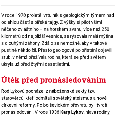
V roce 1978 proletěl vrtulník s geologickým týmem nad
odlehlou částí sibiřské tajgy. Z výšky si pilot všiml
něčeho zvláštního – na horském svahu, více než 250
kilometrů od nejbližší vesnice, se rýsovala malá mýtina
s dlouhými záhony. Zdálo se nemožné, aby v takové
pustině někdo žil. Přesto geologové po přistání objevili
srub, v němž přežívala rodina, která se před světem
ukryla už před čtyřmi desetiletími.
Útěk před pronásledováním
Rod Lykovů pocházel z náboženské sekty tzv.
starověrců, kteří odmítali sovětský ateismus a nové
církevní reformy. Po bolševickém převratu byli tvrdě
pronásledováni. V roce 1936
Karp Lykov
, hlava rodiny,