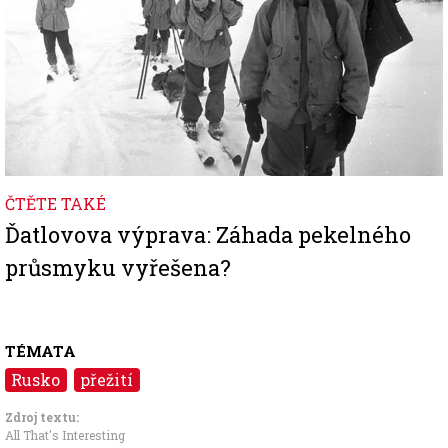
ČTĚTE TAKÉ
Ďatlovova výprava: Záhada pekelného
průsmyku vyřešena?
TÉMATA
Rusko
přežití
Zdroj textu:
All That's Interesting