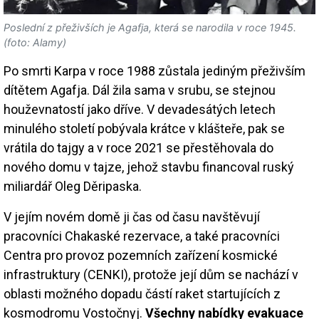
Poslední z přeživších je Agafja, která se narodila v roce 1945.
(foto: Alamy)
Po smrti Karpa v roce 1988 zůstala jediným přeživším
dítětem Agafja. Dál žila sama v srubu, se stejnou
houževnatostí jako dříve. V devadesátých letech
minulého století pobývala krátce v klášteře, pak se
vrátila do tajgy a v roce 2021 se přestěhovala do
nového domu v tajze, jehož stavbu financoval ruský
miliardář Oleg Děripaska.
V jejím novém domě ji čas od času navštěvují
pracovníci Chakaské rezervace, a také pracovníci
Centra pro provoz pozemních zařízení kosmické
infrastruktury (CENKI), protože její dům se nachází v
oblasti možného dopadu částí raket startujících z
kosmodromu Vostočnyj.
Všechny nabídky evakuace