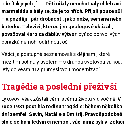
odmítali jejich jídlo.
Děti nikdy neochutnaly chléb ani
marmeládu a bály se, že je to hřích. Přijali pouze sůl
– a později i pár drobností, jako nože, semena nebo
baterku. Televizi, kterou jim geologové ukázali,
považoval Karp za ďáblův výtvor
, byť od pohyblivých
obrázků nemohl odtrhnout oči.
Vědci je postupně seznamovali s dějinami, které
mezitím pohnuly světem – s druhou světovou válkou,
lety do vesmíru a průmyslovou modernizací.
Tragédie a poslední přeživší
Lykovovi však zůstali věrní svému životu v divočině.
V
roce 1981 postihla rodinu tragédie: během několika
dní zemřeli Savin, Natálie a Dmitrij. Pravděpodobně
šlo o selhání ledvin či nemoci, vůči nimž byli v izolaci