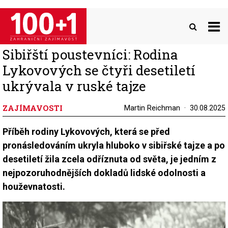
Přejít
k
hlavnímu
obsahu
Sibiřští poustevníci: Rodina
Lykovových se čtyři desetiletí
ukrývala v ruské tajze
ZAJÍMAVOSTI
Martin Reichman
30.08.2025
Příběh rodiny Lykovových, která se před
pronásledováním ukryla hluboko v sibiřské tajze a po
desetiletí žila zcela odříznuta od světa, je jedním z
nejpozoruhodnějších dokladů lidské odolnosti a
houževnatosti.