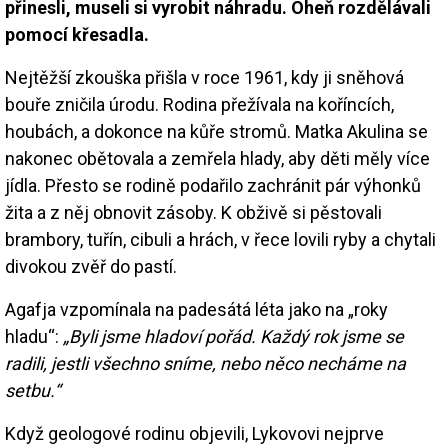
přinesli, museli si vyrobit náhradu. Oheň rozdělávali
pomocí křesadla.
Nejtěžší zkouška přišla v roce 1961, kdy ji sněhová
bouře zničila úrodu. Rodina přežívala na koříncích,
houbách, a dokonce na kůře stromů. Matka Akulina se
nakonec obětovala a zemřela hlady, aby děti měly více
jídla. Přesto se rodině podařilo zachránit pár výhonků
žita a z něj obnovit zásoby. K obživě si pěstovali
brambory, tuřín, cibuli a hrách, v řece lovili ryby a chytali
divokou zvěř do pastí.
Agafja vzpomínala na padesátá léta jako na „roky
hladu“:
„Byli jsme hladoví pořád. Každý rok jsme se
radili, jestli všechno sníme, nebo něco necháme na
setbu.“
Když geologové rodinu objevili, Lykovovi nejprve