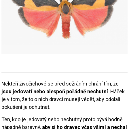
Někteří živočichové se před sežráním chrání tím, že
jsou jedovatí nebo alespoň pořádně nechutní
. Háček
je v tom, že to o nich dravci musejí vědět, aby odolali
pokušení je ochutnat.
Ten, kdo je jedovatý nebo nechutný proto bývá hodně
nápadně barevný,
aby si ho dravec včas všiml a nechal