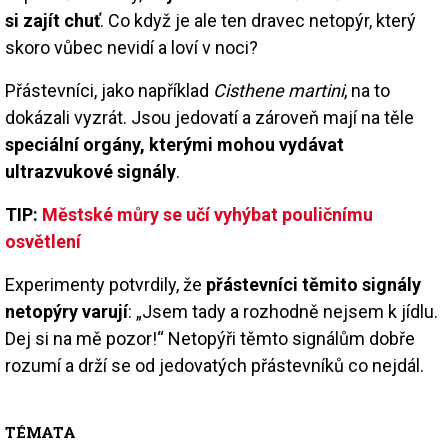
si zajít chuť
. Co když je ale ten dravec netopýr, který
skoro vůbec nevidí a loví v noci?
Přástevníci, jako například
Cisthene martini
, na to
dokázali vyzrát. Jsou jedovatí a zároveň mají na těle
speciální orgány, kterými mohou vydávat
ultrazvukové signály
.
TIP:
Městské můry se učí vyhýbat pouličnímu
osvětlení
Experimenty potvrdily, že
přástevníci těmito signály
netopýry varují
: „Jsem tady a rozhodně nejsem k jídlu.
Dej si na mě pozor!“ Netopýři těmto signálům dobře
rozumí a drží se od jedovatých přástevníků co nejdál.
TÉMATA