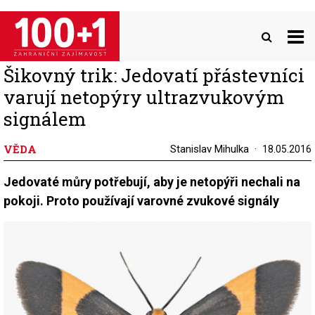
Přejít
k
hlavnímu
obsahu
Šikovný trik: Jedovatí přástevníci
varují netopýry ultrazvukovým
signálem
VĚDA
Stanislav Mihulka
18.05.2016
Jedovaté můry potřebují, aby je netopýři nechali na
pokoji. Proto používají varovné zvukové signály