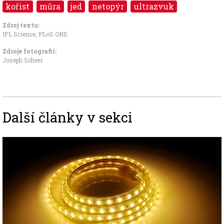
kořist
můra
jed
netopýr
ultrazvuk
Zdroj textu:
IFL Science, PLoS ONE
Zdroje fotografii:
Joseph Scheer
Další články v sekci
Image