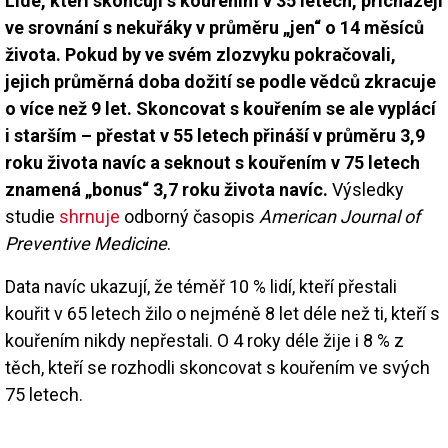
Lidé, kteří skoncují s kouřením v 35 letech, přicházejí
ve srovnání s nekuřáky v průměru „jen“ o 14 měsíců
života. Pokud by ve svém zlozvyku pokračovali,
jejich průměrná doba dožití se podle vědců zkracuje
o více než 9 let. Skoncovat s kouřením se ale vyplácí
i starším – přestat v 55 letech přináší v průměru 3,9
roku života navíc a seknout s kouřením v 75 letech
znamená „bonus“ 3,7 roku života navíc.
Výsledky
studie
shrnuje
odborný časopis
American Journal of
Preventive Medicine
.
Data navíc ukazují, že téměř 10 % lidí, kteří přestali
kouřit v 65 letech žilo o nejméně 8 let déle než ti, kteří s
kouřením nikdy nepřestali. O 4 roky déle žije i 8 % z
těch, kteří se rozhodli skoncovat s kouřením ve svých
75 letech.