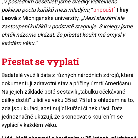
„V posledním desetiletí jsme svědky viditelného
poklesu počtu kuřáků mezi mladými,“
připouští
Thuy
Leová
z Michiganské univerzity.
„Mezi staršími ale
zastoupení kuřáků v podstatě stagnuje. S kolegy jsme
chtěli názorně ukázat, že přestat kouřit má smysl v
každém věku.“
Přestat se vyplatí
Badatelé využili data z různých národních zdrojů, která
dokumentují zdravotní stav a příčiny úmrtí Američanů.
Na jejich základě poté sestavili „tabulku očekávané
délky dožití“ u lidí ve věku 35 až 75 let s ohledem na to,
zda jsou kuřáci, abstinující kuřáci či nekuřáci. Data
jednoznačně ukazují, že skoncovat s kouřením se
vyplácí v každém věku.