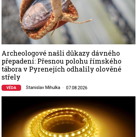
Archeologové našli důkazy dávného
přepadení: Přesnou polohu římského
tábora v Pyrenejích odhalily olověné
střely
Stanislav Mihulka
07.08.2026
VĚDA
Image