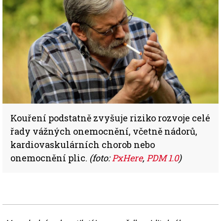
Kouření podstatně zvyšuje riziko rozvoje celé
řady vážných onemocnění, včetně nádorů,
kardiovaskulárních chorob nebo
onemocnění plic.
(foto:
PxHere
,
PDM 1.0
)