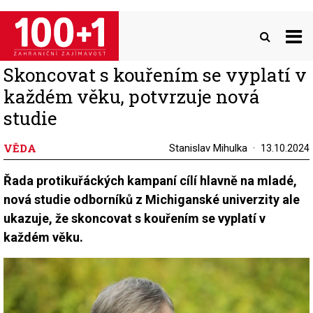
Přejít
k
hlavnímu
obsahu
Skoncovat s kouřením se vyplatí v
každém věku, potvrzuje nová
studie
VĚDA
Stanislav Mihulka
13.10.2024
Řada protikuřáckých kampaní cílí hlavně na mladé,
nová studie odborníků z Michiganské univerzity ale
ukazuje, že skoncovat s kouřením se vyplatí v
každém věku.