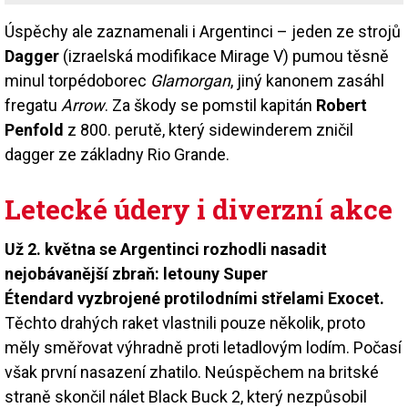
Úspěchy ale zaznamenali i Argentinci – jeden ze strojů
Dagger
(izraelská modifikace Mirage V) pumou těsně
minul torpédoborec
Glamorgan
, jiný kanonem zasáhl
fregatu
Arrow
. Za škody se pomstil kapitán
Robert
Penfold
z 800. perutě, který sidewinderem zničil
dagger ze základny Rio Grande.
Letecké údery i diverzní akce
Už 2. května se Argentinci rozhodli nasadit
nejobávanější zbraň: letouny Super
Étendard vyzbrojené protilodními střelami Exocet.
Těchto drahých raket vlastnili pouze několik, proto
měly směřovat výhradně proti letadlovým lodím. Počasí
však první nasazení zhatilo. Neúspěchem na britské
straně skončil nálet Black Buck 2, který nezpůsobil