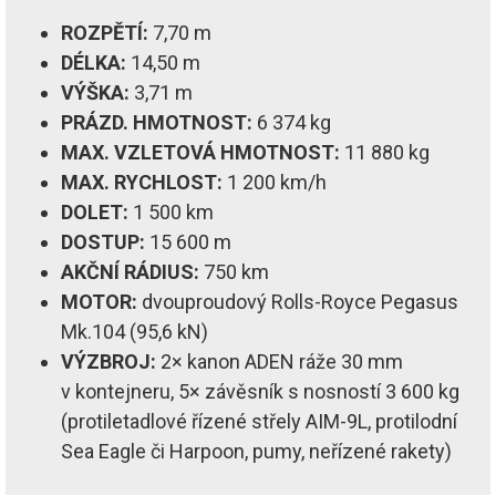
ROZPĚTÍ:
7,70 m
DÉLKA:
14,50 m
VÝŠKA:
3,71 m
PRÁZD. HMOTNOST:
6 374 kg
MAX. VZLETOVÁ HMOTNOST:
11 880 kg
MAX. RYCHLOST:
1 200 km/h
DOLET:
1 500 km
DOSTUP:
15 600 m
AKČNÍ RÁDIUS:
750 km
MOTOR:
dvouproudový Rolls-Royce Pegasus
Mk.104 (95,6 kN)
VÝZBROJ:
2× kanon ADEN ráže 30 mm
v kontejneru, 5× závěsník s nosností 3 600 kg
(protiletadlové řízené střely AIM-9L, protilodní
Sea Eagle či Harpoon, pumy, neřízené rakety)