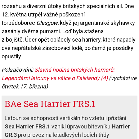
rozsahu a diverzní útoky britských speciálních sil. Dne
12. května utrpěl vážné poškození
torpédoborec
Glasgow
, když jej argentinské skyhawky
zasáhly dvěma pumami. Loď byla stažena
z bojiště. Úder opět oplácely sea harriery, které napadly
dvě nepřátelské zásobovací lodě, po čemž je posádky
opustily.
Pokračování:
Slavná hodina britských harrierů:
Legendární letouny ve válce o Falklandy (4)
(vychází ve
čtvrtek 17. března)
BAe Sea Harrier FRS.1
Letoun se schopností vertikálního vzletu i přistání
Sea Harrier FRS.1
vznikl úpravou bitevníku
Harrier
GR.3
pro provoz na letadlových lodích třídy