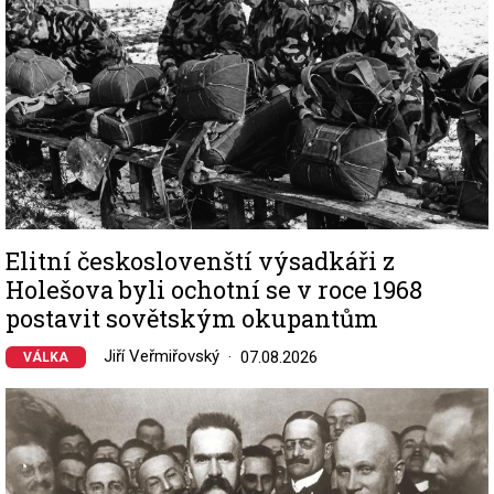
Elitní českoslovenští výsadkáři z
Holešova byli ochotní se v roce 1968
postavit sovětským okupantům
Jiří Veřmiřovský
07.08.2026
VÁLKA
Image