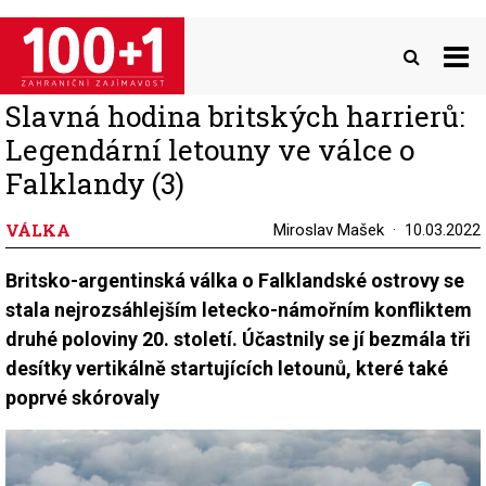
Přejít
k
hlavnímu
obsahu
Slavná hodina britských harrierů:
Legendární letouny ve válce o
Falklandy (3)
VÁLKA
Miroslav Mašek
10.03.2022
Britsko-argentinská válka o Falklandské ostrovy se
stala nejrozsáhlejším letecko-námořním konfliktem
druhé poloviny 20. století. Účastnily se jí bezmála tři
desítky vertikálně startujících letounů, které také
poprvé skórovaly