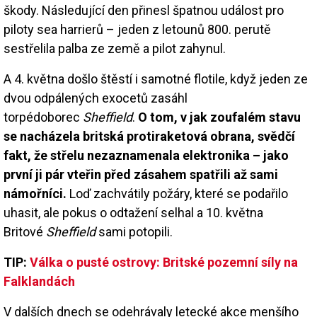
škody. Následující den přinesl špatnou událost pro
piloty sea harrierů – jeden z letounů 800. perutě
sestřelila palba ze země a pilot zahynul.
A 4. května došlo štěstí i samotné flotile, když jeden ze
dvou odpálených exocetů zasáhl
torpédoborec
Sheffield
.
O tom, v jak zoufalém stavu
se nacházela britská protiraketová obrana, svědčí
fakt, že střelu nezaznamenala elektronika – jako
první ji pár vteřin před zásahem spatřili až sami
námořníci.
Loď zachvátily požáry, které se podařilo
uhasit, ale pokus o odtažení selhal a 10. května
Britové
Sheffield
sami potopili.
TIP:
Válka o pusté ostrovy: Britské pozemní síly na
Falklandách
V dalších dnech se odehrávaly letecké akce menšího