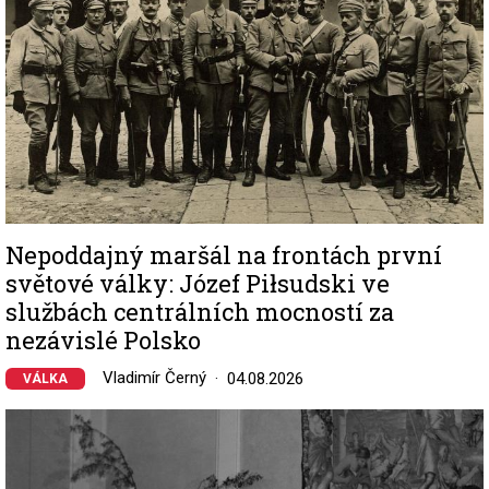
Nepoddajný maršál na frontách první
světové války: Józef Piłsudski ve
službách centrálních mocností za
nezávislé Polsko
Vladimír Černý
04.08.2026
VÁLKA
Image