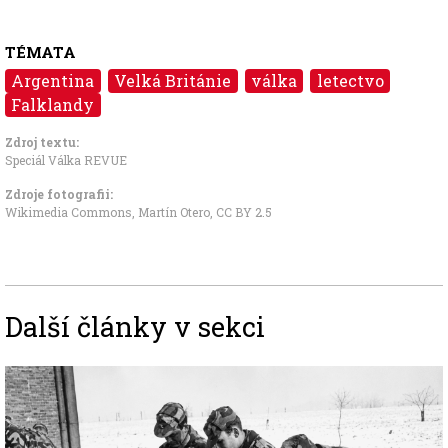
TÉMATA
Argentina
Velká Británie
válka
letectvo
Falklandy
Zdroj textu:
Speciál Válka REVUE
Zdroje fotografii:
Wikimedia Commons, Martín Otero
,
CC BY 2.5
Další články v sekci
Image