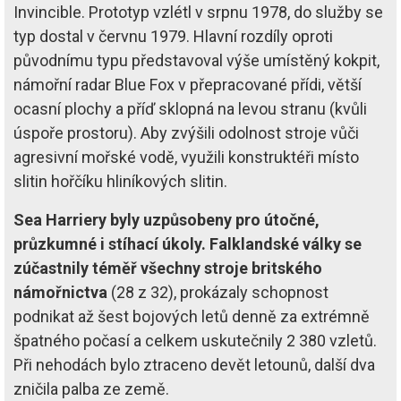
Invincible. Prototyp vzlétl v srpnu 1978, do služby se
typ dostal v červnu 1979. Hlavní rozdíly oproti
původnímu typu představoval výše umístěný kokpit,
námořní radar Blue Fox v přepracované přídi, větší
ocasní plochy a příď sklopná na levou stranu (kvůli
úspoře prostoru). Aby zvýšili odolnost stroje vůči
agresivní mořské vodě, využili konstruktéři místo
slitin hořčíku hliníkových slitin.
Sea Harriery byly uzpůsobeny pro útočné,
průzkumné i stíhací úkoly. Falklandské války se
zúčastnily téměř všechny stroje britského
námořnictva
(28 z 32), prokázaly schopnost
podnikat až šest bojových letů denně za extrémně
špatného počasí a celkem uskutečnily 2 380 vzletů.
Při nehodách bylo ztraceno devět letounů, další dva
zničila palba ze země.