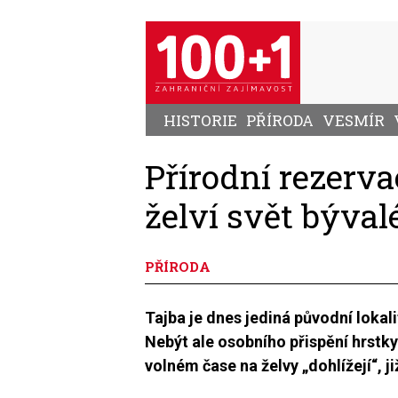
Přejít
k
hlavnímu
obsahu
HISTORIE
PŘÍRODA
VESMÍR
Přírodní rezerva
želví svět býva
PŘÍRODA
Tajba je dnes jediná původní loka
Nebýt ale osobního přispění hrstky
volném čase na želvy „dohlížejí“, 