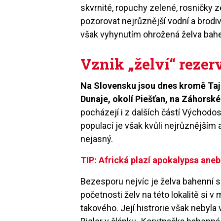
skvrnité, ropuchy zelené, rosničky 
pozorovat nejrůznější vodní a brodivé
však vyhynutím ohrožená želva bahe
Vznik „želví“ rezer
Na Slovensku jsou dnes kromě Tajby
Dunaje, okolí Piešťan, na Záhorské
pocházejí i z dalších částí Východo
populací je však kvůli nejrůznějš
nejasný.
TIP: Africká plazí apokalypsa ane
Bezesporu nejvíc je želva bahenní 
početnosti želv na této lokalitě si 
takového. Její histrorie však nebyla