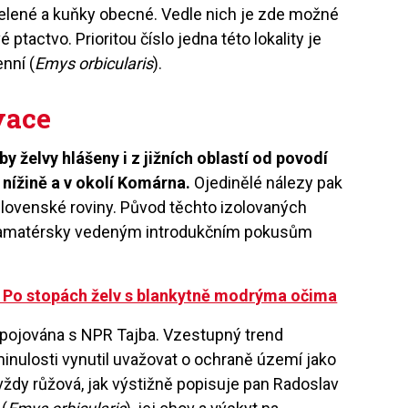
zelené a kuňky obecné. Vedle nich je zde možné
 ptactvo. Prioritou číslo jedna této lokality je
nní (
Emys orbicularis
).
vace
 želvy hlášeny i z jižních oblastí od povodí
 nížině a v okolí Komárna.
Ojedinělé nálezy pak
slovenské roviny. Původ těchto izolovaných
ím amatérsky vedeným introdukčním pokusům
b Po stopách želv s blankytně modrýma očima
spojována s NPR Tajba. Vzestupný trend
v minulosti vynutil uvažovat o ochraně území jako
 vždy růžová, jak výstižně popisuje pan Radoslav