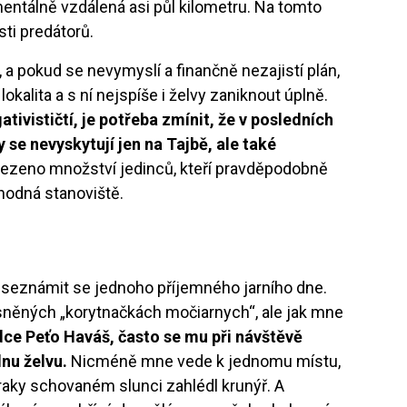
mentálně vzdálená asi půl kilometru. Na tomto
ti predátorů.
a pokud se nevymyslí a finančně nezajistí plán,
okalita a s ní nejspíše i želvy zaniknout úplně.
ivističtí, je potřeba zmínit, že v posledních
 se nevyskytují jen na Tajbě, ale také
lezeno množství jedinců, kteří pravděpodobně
vhodná stanoviště.
seznámit se jednoho příjemného jarního dne.
ysněných „korytnačkách močiarnych“, ale jak mne
ce Peťo Haváš, často se mu při návštěvě
dnu želvu.
Nicméně mne vede k jednomu místu,
raky schovaném slunci zahlédl krunýř. A