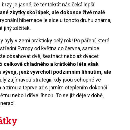
brzy je jasné, že tentokrát nás čeká lepší
ané zbytky skořápek, ale dokonce živé malé
yonální hibernace je sice u tohoto druhu známa,
ě jiný zážitek.
y byly v zemi prakticky celý rok! Po páření, které
h střední Evropy od května do června, samice
ůže obsahovat dvě, šestnáct nebo až dvacet
či celkově chladného a krátkého léta však
ývoji, jenž vyvrcholí podzimním líhnutím, ale
nuly zajímavou strategii, kdy jsou schopné ve
m a zimu a teprve až s jarním oteplením dokončí
tnu nebo i dříve líhnou. To se již děje v době,
eneraci.
pátky