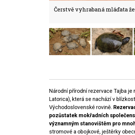
Čerstvě vyhrabaná mláďata že
Národní přírodní rezervace Tajba 
Latorica), která se nachází v blízk
Východoslovenské rovině.
Rezervac
pozůstatek mokřadních společenste
významným stanovištěm pro mnoh
stromové a obojkové, ještěrky obecn