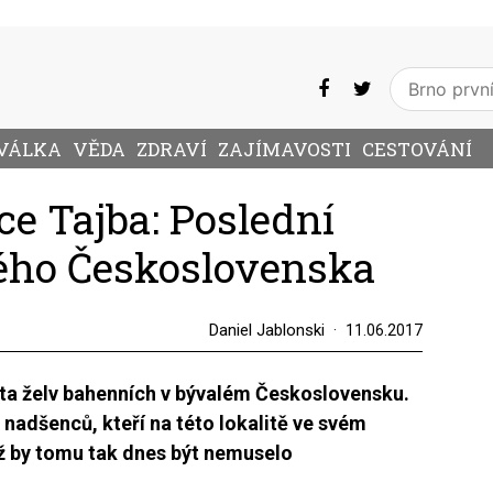
VÁLKA
VĚDA
ZDRAVÍ
ZAJÍMAVOSTI
CESTOVÁNÍ
ce Tajba: Poslední
lého Československa
Daniel Jablonski
11.06.2017
lita želv bahenních v bývalém Československu.
 nadšenců, kteří na této lokalitě ve svém
již by tomu tak dnes být nemuselo