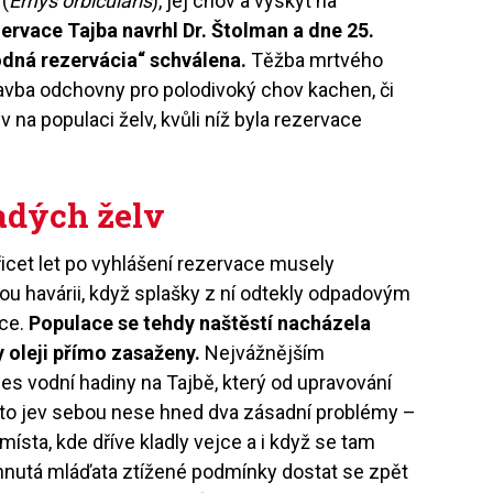
 (
Emys orbicularis
), jej chov a výskyt na
zervace Tajba navrhl Dr. Štolman a dne 25.
odná rezervácia“ schválena.
Těžba mrtvého
tavba odchovny pro polodivoký chov kachen, či
v na populaci želv, kvůli níž byla rezervace
ladých želv
řicet let po vyhlášení rezervace musely
vou havárii, když splašky z ní odtekly odpadovým
ace.
Populace se tehdy naštěstí nacházela
y oleji přímo zasaženy.
Nejvážnějším
s vodní hadiny na Tajbě, který od upravování
nto jev sebou nese hned dva zásadní problémy –
ísta, kde dříve kladly vejce a i když se tam
íhnutá mláďata ztížené podmínky dostat se zpět