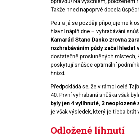
opravdu! Na vyschlém, položeném rá
Takže hned napoprvé docela úspěc
Petr a já se později připojujeme k o
hlavní náplň dne – vyhrabávání snůš
Kamarád Stano Danko zrovna zara
rozhrabáváním půdy začal hledat v
dostatečně prosluněných místech, k
poskytují snůšce optimální podmín
hnízd.
Předpokládá se, že v rámci celé Taj
40. První vyhrabaná snůška však by
byly jen 4 vylíhnuté, 3 neoplozené 
je však výsledek, který je třeba brát 
Odložené líhnutí