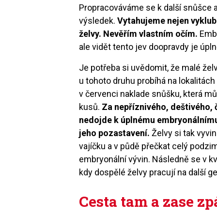
Propracováváme se k další snůšce a 
výsledek.
Vytahujeme nejen vyklub
želvy. Nevěřím vlastním očím.
Embr
ale vidět tento jev doopravdy je úpln
Je potřeba si uvědomit, že malé želv
u tohoto druhu probíhá na lokalitác
v červenci naklade snůšku, která m
kusů.
Za nepříznivého, deštivého, 
nedojde k úplnému embryonálnímu v
jeho pozastavení.
Želvy si tak vyvi
vajíčku a v půdě přečkat celý podzi
embryonální vývin. Následně se v kvě
kdy dospělé želvy pracují na další g
Cesta tam a zase z