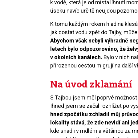
k vodě, která je od místa líhnutí mo
úseku navíc určitě neujdou pozornos
K tomu každým rokem hladina klesá, 
jak dostat vodu zpět do Tajby, může l
Abychom však nebyli výhradně negat
letech bylo odpozorováno, že želvy
v okolních kanálech.
Bylo v nich na
přirozenou cestou migrují na další 
Na úvod zklamání
S Tajbou jsem měl poprvé možnost 
Ihned jsem se začal rozhlížet po v
hned zpočátku zchladil můj průvod
lokality stává, že zde nevidí ani je
kde snad i v mdlém a většinou za m