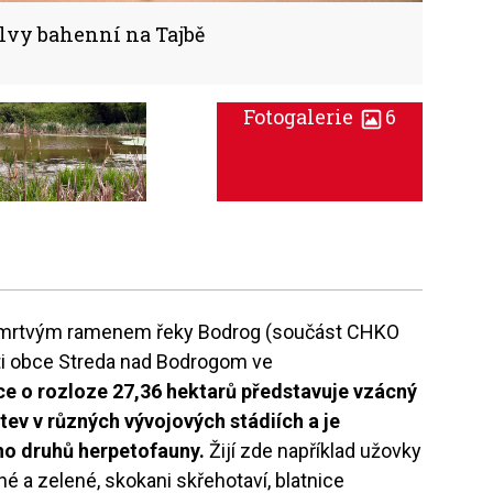
lvy bahenní na Tajbě
Fotogalerie
6
je mrtvým ramenem řeky Bodrog (součást CHKO
osti obce Streda nad Bodrogom ve
e o rozloze 27,36 hektarů představuje vzácný
v v různých vývojových stádiích a je
o druhů herpetofauny.
Žijí zde například užovky
é a zelené, skokani skřehotaví, blatnice