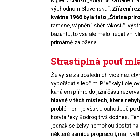
Rigler v článku „Korytnačka bahenná
východnom Slovensku“.
Zřízení re
května 1966 byla tato „Štátna prír
ramene, vápnění, sběr rákosí či výs
bažantů, to vše ale mělo negativní vli
primárně založena.
Strastiplná pouť m
Želvy se za posledních více než čty
vypořádat s lecčím. Přečkaly i olejo
kanálem přímo do jižní části rezerv
hlavně v těch místech, které nebyl
problémem je však dlouhodobě pokle
koryta řeky Bodrog trvá dodnes. Te
jednak se želvy nemohou dostat na m
některé samice propracují, mají vyl