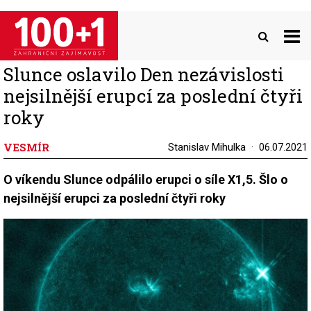
Přejít
k
hlavnímu
obsahu
Slunce oslavilo Den nezávislosti
nejsilnější erupcí za poslední čtyři
roky
VESMÍR
Stanislav Mihulka
06.07.2021
O víkendu Slunce odpálilo erupci o síle X1,5. Šlo o
nejsilnější erupci za poslední čtyři roky