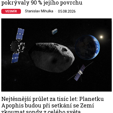
pokrývaly 90 % jejího povrchu
Stanislav Mihulka
05.08.2026
VESMÍR
Image
Nejtěsnější průlet za tisíc let: Planetku
Apophis budou při setkání se Zemí
zkoumat sondy z celého světa