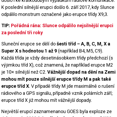
došlo i ke krátkodobým výpadkům rádiové komunikace.
K poslední silnější erupci došlo 6. září 2017, kdy Slunce
odpálilo monstrum označené jako erupce třídy X9,3.
TIP:
Pořádná rána: Slunce odpálilo nejsilnější erupci
za poslední tři roky
Sluneční erupce se dělí do
šesti tříd – A, B, C, M, X a
Super X s hodnotou 1 až 9
(například B4, M5, C9).
Každá třída je vždy desetinásobkem třídy předchozí (s
výjimkou tříd X), což znamená, že například erupce M2
je 10× silnější než C2.
Vážnější dopad na dění na Zemi
mohou mít pouze silnější erupce třídy M a pak také
erupce tříd X
. V případě třídy M jde maximálně o rušení
rádiového a GPS signálu, případně vznik polárních září;
erupce tříd X již mohou mít vážnější dopady.
Největší erupcí zaznamenanou GOES byla exploze ze