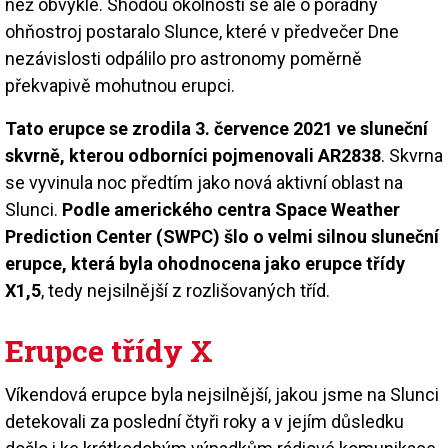
než obvykle. Shodou okolností se ale o pořádný
ohňostroj postaralo Slunce, které v předvečer Dne
nezávislosti odpálilo pro astronomy poměrně
překvapivě mohutnou erupci.
Tato erupce se zrodila 3. července 2021 ve sluneční
skvrně, kterou odborníci pojmenovali AR2838
. Skvrna
se vyvinula noc předtím jako nová aktivní oblast na
Slunci.
Podle amerického centra Space Weather
Prediction Center (SWPC)
šlo o velmi silnou sluneční
erupce, která byla ohodnocena jako erupce třídy
X1,5
, tedy nejsilnější z rozlišovaných tříd.
Erupce třídy X
Víkendová erupce byla nejsilnější, jakou jsme na Slunci
detekovali za poslední čtyři roky a v jejím důsledku