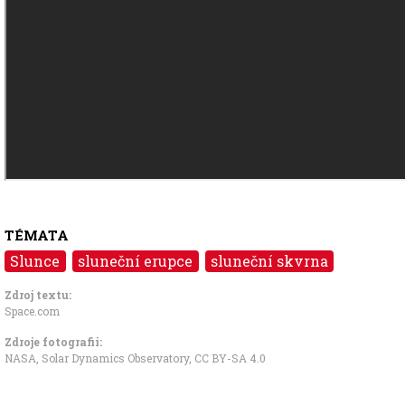
TÉMATA
Slunce
sluneční erupce
sluneční skvrna
Zdroj textu:
Space.com
Zdroje fotografii:
NASA, Solar Dynamics Observatory
,
CC BY-SA 4.0