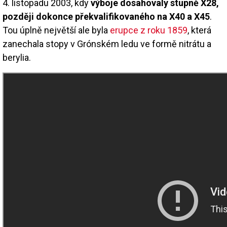
4. listopadu 2003, kdy
výboje dosahovaly stupně X28,
později dokonce překvalifikovaného na X40 a X45
.
Tou úplně největší ale byla
erupce z roku 1859
, která
zanechala stopy v Grónském ledu ve formě nitrátu a
berylia.