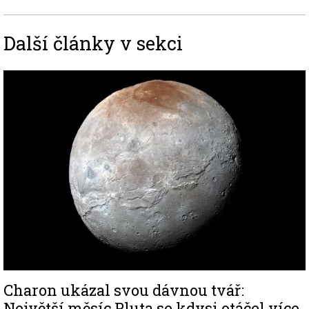
Další články v sekci
Image
Charon ukázal svou dávnou tvář:
Největší měsíc Pluta se kdysi otáčel více