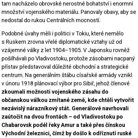
tam nacházelo obrovské nerostné bohatství i enormní
množství vojenského materiálu. Panovaly obavy, aby se
nedostal do rukou Centrálních mocností.
Podobné úvahy měli i politici v Tokiu, které nemělo
s Ruskem zrovna vřelé diplomatické vztahy už od
vzájemné války z let 1904–1905. V Japonsku rovněž
pošilhávali po Vladivostoku, protože zásobami nacpaný
přístav představoval důležité obchodní a strategické
centrum. Na generálním štábu císařské armády vznikl
v únoru 1918 plánovací výbor pro Sibiř, jehož členové
zkoumali možnosti vojenského zásahu do
občanskou válkou zmítané země, kde chtěli vytvořit
nezávislý nárazníkový stát. Generálové navrhovali
zaútočit na dvou frontách – od Vladivostoku po
Chabarovsk podél řeky Amur a také přes čínskou
Východní železnici, čímž by došlo k odříznutí ruské