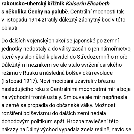
rakousko-uherský křižník
Kaiserin Elisabeth
s několika Čechy na palubě
. Centrální mocnosti tak
v listopadu 1914 ztratily důležitý záchytný bod v této
oblasti.
Do dalších vojenských akcí se japonské po zemní
jednotky nedostaly a do války zasáhlo jen námořnictvo,
které vyslalo několik plavidel do Středozemního moře.
Důležitým mezníkem se ale stalo svržení carského
režimu v Rusku a následná bolševická revoluce
(listopad 1917). Noví mocipáni uzavřeli v březnu
následujícího roku s Centrálními mocnostmi mír a boje
na východní frontě ustaly. Smlouva ale mír nepřinesla
a země se propadla do občanské války. Možnost
rozšíření bolševismu do dalších zemí nedala
dohodovým politikům spát. Hrozba zavlečení této
nákazy na Dálný východ vypadala zcela reálně, navíc se