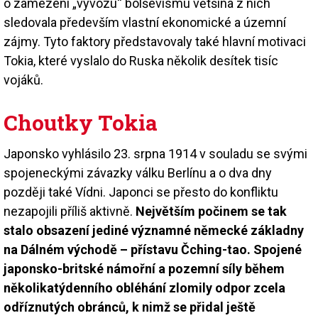
o zamezení „vývozu“ bolševismu většina z nich
sledovala především vlastní ekonomické a územní
zájmy. Tyto faktory představovaly také hlavní motivaci
Tokia, které vyslalo do Ruska několik desítek tisíc
vojáků.
Choutky Tokia
Japonsko vyhlásilo 23. srpna 1914 v souladu se svými
spojeneckými závazky válku Berlínu a o dva dny
později také Vídni. Japonci se přesto do konfliktu
nezapojili příliš aktivně.
Největším počinem se tak
stalo obsazení jediné významné německé základny
na Dálném východě – přístavu Čching-tao. Spojené
japonsko-britské námořní a pozemní síly během
několikatýdenního obléhání zlomily odpor zcela
odříznutých obránců, k nimž se přidal ještě