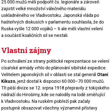
25 000 mužů měli podpořit čs. legionáře a zároveň
zajistit velké množství válečného materiálu
uskladněného ve Vladivostoku. Japonská vláda po
hašteřivých diskusích v parlamentu souhlasila, že do
Ruska vyšle 12 000 vojáků – ti ale měli vlastní velení
a součástí koaličních sil se nestali.
Vlastní zájmy
Po schválení ze strany politické reprezentace se velení
císařské armády vrhlo do plánování sibiřské expedice.
Velitelem japonských sil v oblasti se stal generál
Otani
Kikuzo
, jenž dostal k dispozici 60 000–70 000 mužů.
Tři pěší divize se 12. srpna 1918 přepravily z tokijského
nádraží do Hirošimy, kde se nalodily na lodě směřující
k Vladivostoku. Na ruském pobřeží pak začaly
postupně obsazovat všechny významné přístavy