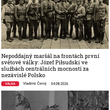
Nepoddajný maršál na frontách první
světové války: Józef Piłsudski ve
službách centrálních mocností za
nezávislé Polsko
Vladimír Černý
04.08.2026
VÁLKA
Image