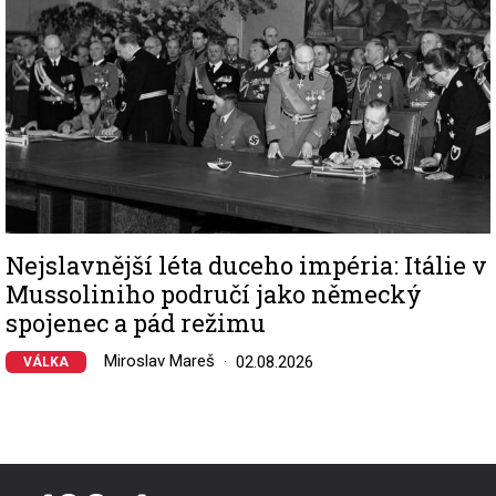
Nejslavnější léta duceho impéria: Itálie v
Mussoliniho područí jako německý
spojenec a pád režimu
Miroslav Mareš
02.08.2026
VÁLKA