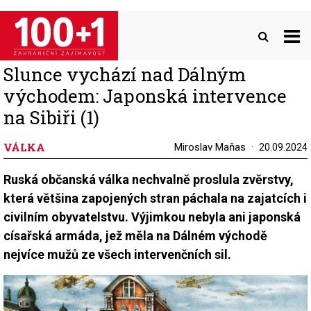
Přejít
k
hlavnímu
obsahu
Slunce vychází nad Dálným
východem: Japonská intervence
na Sibiři (1)
VÁLKA
Miroslav Maňas
20.09.2024
Ruská občanská válka nechvalně proslula zvěrstvy,
která většina zapojených stran páchala na zajatcích i
civilním obyvatelstvu. Výjimkou nebyla ani japonská
císařská armáda, jež měla na Dálném východě
nejvíce mužů ze všech intervenčních sil.