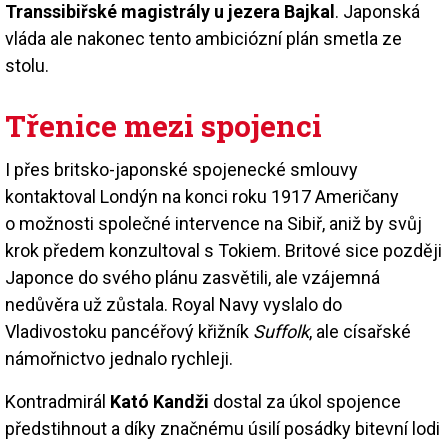
Transsibiřské magistrály u jezera Bajkal
. Japonská
vláda ale nakonec tento ambiciózní plán smetla ze
stolu.
Třenice mezi spojenci
I přes britsko-japonské spojenecké smlouvy
kontaktoval Londýn na konci roku 1917 Američany
o možnosti společné intervence na Sibiř, aniž by svůj
krok předem konzultoval s Tokiem. Britové sice později
Japonce do svého plánu zasvětili, ale vzájemná
nedůvěra už zůstala. Royal Navy vyslalo do
Vladivostoku pancéřový křižník
Suffolk
, ale císařské
námořnictvo jednalo rychleji.
Kontradmirál
Kató Kandži
dostal za úkol spojence
předstihnout a díky značnému úsilí posádky bitevní lodi