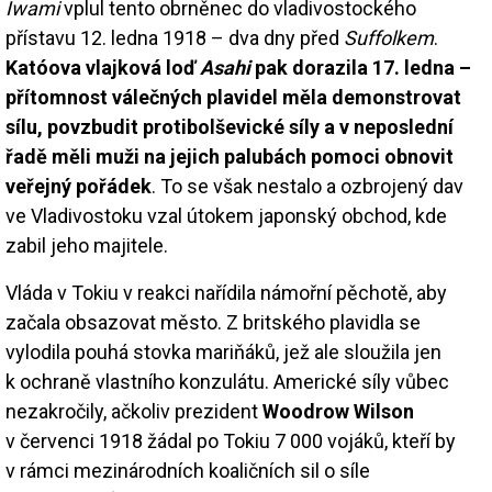
Iwami
vplul tento obrněnec do vladivostockého
přístavu 12. ledna 1918 – dva dny před
Suffolkem
.
Katóova vlajková loď
Asahi
pak dorazila 17. ledna –
přítomnost válečných plavidel měla demonstrovat
sílu, povzbudit protibolševické síly a v neposlední
řadě měli muži na jejich palubách pomoci obnovit
veřejný pořádek
. To se však nestalo a ozbrojený dav
ve Vladivostoku vzal útokem japonský obchod, kde
zabil jeho majitele.
Vláda v Tokiu v reakci nařídila námořní pěchotě, aby
začala obsazovat město. Z britského plavidla se
vylodila pouhá stovka mariňáků, jež ale sloužila jen
k ochraně vlastního konzulátu. Americké síly vůbec
nezakročily, ačkoliv prezident
Woodrow Wilson
v červenci 1918 žádal po Tokiu 7 000 vojáků, kteří by
v rámci mezinárodních koaličních sil o síle