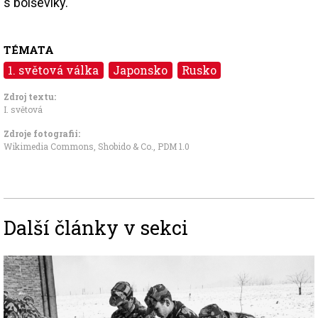
s bolševiky.
TÉMATA
1. světová válka
Japonsko
Rusko
Zdroj textu:
I. světová
Zdroje fotografii:
Wikimedia Commons, Shobido & Co.
,
PDM 1.0
Další články v sekci
Image