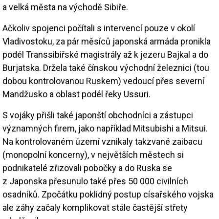
a velká města na východě Sibiře.
Ačkoliv spojenci počítali s intervencí pouze v okolí
Vladivostoku, za pár měsíců japonská armáda pronikla
podél Transsibiřské magistrály až k jezeru Bajkal a do
Burjatska. Držela také čínskou východní železnici (tou
dobou kontrolovanou Ruskem) vedoucí přes severní
Mandžusko a oblast podél řeky Ussuri.
S vojáky přišli také japonští obchodníci a zástupci
významných firem, jako například Mitsubishi a Mitsui.
Na kontrolovaném území vznikaly takzvané zaibacu
(monopolní koncerny), v největších městech si
podnikatelé zřizovali pobočky a do Ruska se
z Japonska přesunulo také přes 50 000 civilních
osadníků. Zpočátku poklidný postup císařského vojska
ale záhy začaly komplikovat stále častější střety