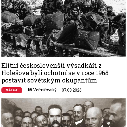
Elitní českoslovenští výsadkáři z
Holešova byli ochotní se v roce 1968
postavit sovětským okupantům
Jiří Veřmiřovský
07.08.2026
VÁLKA
Image