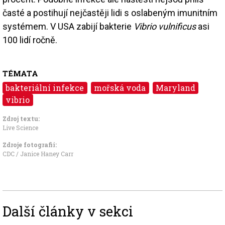
časté a postihují nejčastěji lidi s oslabeným imunitním
systémem. V USA zabijí bakterie
Vibrio vulnificus
asi
100 lidí ročně.
TÉMATA
bakteriální infekce
mořská voda
Maryland
vibrio
Zdroj textu:
Live Science
Zdroje fotografii:
CDC / Janice Haney Carr
Další články v sekci