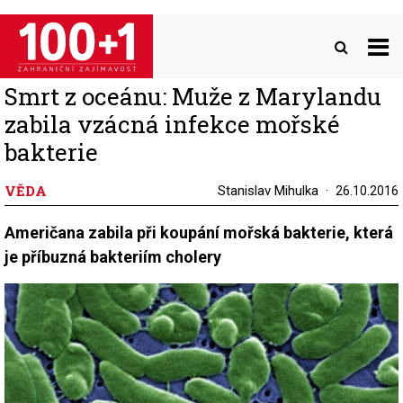
Přejít
k
hlavnímu
obsahu
Smrt z oceánu: Muže z Marylandu
zabila vzácná infekce mořské
bakterie
VĚDA
Stanislav Mihulka
26.10.2016
Američana zabila při koupání mořská bakterie, která
je příbuzná bakteriím cholery