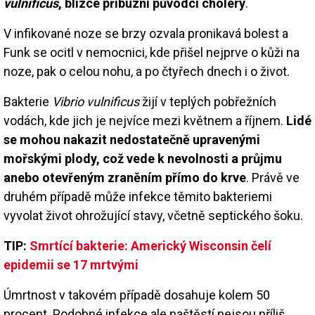
vulnificus
, blízce příbuzní původci cholery
.
V infikované noze se brzy ozvala pronikavá bolest a
Funk se ocitl v nemocnici, kde přišel nejprve o kůži na
noze, pak o celou nohu, a po čtyřech dnech i o život.
Bakterie
Vibrio vulnificus
žijí v teplých pobřežních
vodách, kde jich je nejvíce mezi květnem a říjnem.
Lidé
se mohou nakazit nedostatečně upravenými
mořskými plody, což vede k nevolnosti a průjmu
anebo otevřeným zraněním přímo do krve
. Právě ve
druhém případě může infekce těmito bakteriemi
vyvolat život ohrožující stavy, včetně septického šoku.
TIP:
Smrtící bakterie: Americký Wisconsin čelí
epidemii se 17 mrtvými
Úmrtnost v takovém případě dosahuje kolem 50
procent. Podobné infekce ale naštěstí nejsou příliš