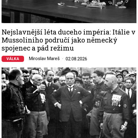
Nejslavnější léta duceho impéria: Itálie v
Mussoliniho područí jako německý
spojenec a pád režimu
Miroslav Mareš
02.08.2026
VÁLKA
Image