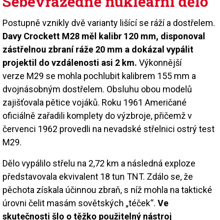
Sebevražedné nukleární dělo
Postupně vznikly dvě varianty lišící se ráží a dostřelem.
Davy Crockett M28 měl kalibr 120 mm, disponoval
zástřelnou zbraní ráže 20 mm a dokázal vypálit
projektil do vzdálenosti asi 2 km.
Výkonnější
verze M29 se mohla pochlubit kalibrem 155 mm a
dvojnásobným dostřelem. Obsluhu obou modelů
zajišťovala pětice vojáků. Roku 1961 Američané
oficiálně zařadili komplety do výzbroje, přičemž v
červenci 1962 provedli na nevadské střelnici ostrý test
M29.
Dělo vypálilo střelu na 2,72 km a následná exploze
představovala ekvivalent 18 tun TNT. Zdálo se, že
pěchota získala účinnou zbraň, s níž mohla na taktické
úrovni čelit masám sovětských „téček“.
Ve
skutečnosti šlo o těžko použitelný nástroj