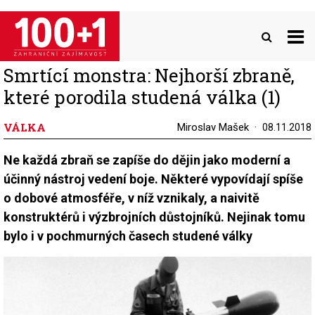
Přejít
k
hlavnímu
obsahu
Smrtící monstra: Nejhorší zbraně,
které porodila studená válka (1)
VÁLKA
Miroslav Mašek
08.11.2018
Ne každá zbraň se zapíše do dějin jako moderní a
účinný nástroj vedení boje. Některé vypovídají spíše
o dobové atmosféře, v níž vznikaly, a naivitě
konstruktérů i výzbrojních důstojníků. Nejinak tomu
bylo i v pochmurných časech studené války