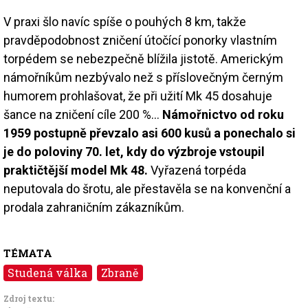
V praxi šlo navíc spíše o pouhých 8 km, takže
pravděpodobnost zničení útočící ponorky vlastním
torpédem se nebezpečně blížila jistotě. Americkým
námořníkům nezbývalo než s příslovečným černým
humorem prohlašovat, že při užití Mk 45 dosahuje
šance na zničení cíle 200 %...
Námořnictvo od roku
1959 postupně převzalo asi 600 kusů a ponechalo si
je do poloviny 70. let, kdy do výzbroje vstoupil
praktičtější model Mk 48.
Vyřazená torpéda
neputovala do šrotu, ale přestavěla se na konvenční a
prodala zahraničním zákazníkům.
TÉMATA
Studená válka
Zbraně
Zdroj textu: