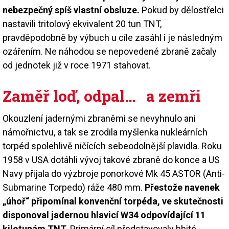
nebezpečný spíš vlastní obsluze.
Pokud by dělostřelci
nastavili tritolový ekvivalent 20 tun TNT,
pravděpodobně by výbuch u cíle zasáhl i je následným
ozářením. Ne náhodou se nepovedené zbraně začaly
od jednotek již v roce 1971 stahovat.
Zaměř loď, odpal… a zemři
Okouzlení jadernými zbraněmi se nevyhnulo ani
námořnictvu, a tak se zrodila myšlenka nukleárních
torpéd spolehlivě ničících sebeodolnější plavidla. Roku
1958 v USA dotáhli vývoj takové zbraně do konce a US
Navy přijala do výzbroje ponorkové Mk 45 ASTOR (Anti-
Submarine Torpedo) ráže 480 mm.
Přestože navenek
„úhoř“ připomínal konvenční torpéda, ve skutečnosti
disponoval jadernou hlavicí W34 odpovídající 11
kilotunám TNT.
Primární cíl představovaly hbité