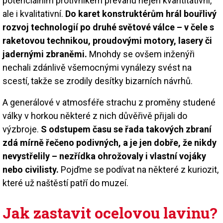
potenciálním protivníkem převahu nejen kvantitativní,
ale i kvalitativní.
Do karet konstruktérům hrál bouřlivý
rozvoj technologií po druhé světové válce – v čele s
raketovou technikou, proudovými motory, lasery či
jadernými zbraněmi.
Mnohdy se ovšem inženýři
nechali zdánlivě všemocnými vynálezy svést na
scestí, takže se zrodily desítky bizarních návrhů.
A generálové v atmosféře strachu z proměny studené
války v horkou některé z nich důvěřivě přijali do
výzbroje.
S odstupem času se řada takových zbraní
zdá mírně řečeno podivných, a je jen dobře, že nikdy
nevystřelily – nezřídka ohrožovaly i vlastní vojáky
nebo civilisty.
Pojďme se podívat na některé z kuriozit,
které už naštěstí patří do muzeí.
Jak zastavit ocelovou lavinu?