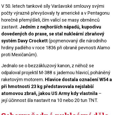
V 50. letech tankové síly Varšavské smlouvy svými
počty výrazně převyšovaly ty americké a v Pentagonu
horečně přemýšleli, čím valící se masy obrněnců
zastavit.
Jedním z nejhorších nápadů, kupodivu
dovedených do praxe, se stal nukleární zbraňový
systém Davy Crockett
(pojmenovaný dle národního
hrdiny padlého v roce 1836 při obraně pevnosti Alamo
proti Mexičanům).
Jednalo se o bezzákluzový kanon, z něhož se
odpaloval projektil M-388 s jadernou hlavicí, poháněný
raketovým motorem.
Hlavice dostala označení W54 a
při hmotnosti 23 kg představovala nejslabší
atomovou zbraň, jakou US Army kdy vlastnila
–
její účinnost šla nastavit na 10 nebo 20 tun TNT.