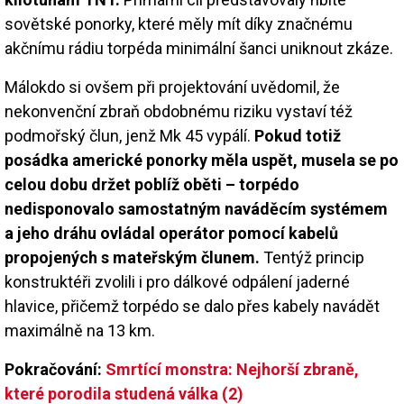
sovětské ponorky, které měly mít díky značnému
akčnímu rádiu torpéda minimální šanci uniknout zkáze.
Málokdo si ovšem při projektování uvědomil, že
nekonvenční zbraň obdobnému riziku vystaví též
podmořský člun, jenž Mk 45 vypálí.
Pokud totiž
posádka americké ponorky měla uspět, musela se po
celou dobu držet poblíž oběti – torpédo
nedisponovalo samostatným naváděcím systémem
a jeho dráhu ovládal operátor pomocí kabelů
propojených s mateřským člunem.
Tentýž princip
konstruktéři zvolili i pro dálkové odpálení jaderné
hlavice, přičemž torpédo se dalo přes kabely navádět
maximálně na 13 km.
Pokračování:
Smrtící monstra: Nejhorší zbraně,
které porodila studená válka (2)