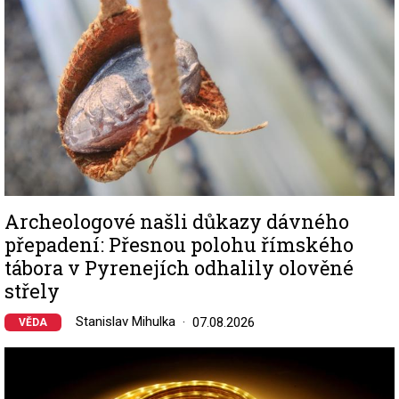
Archeologové našli důkazy dávného
přepadení: Přesnou polohu římského
tábora v Pyrenejích odhalily olověné
střely
Stanislav Mihulka
07.08.2026
VĚDA
Image