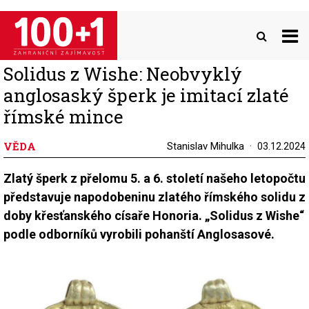
Přejít
k
hlavnímu
obsahu
Solidus z Wishe: Neobvyklý
anglosaský šperk je imitací zlaté
římské mince
VĚDA
Stanislav Mihulka
03.12.2024
Zlatý šperk z přelomu 5. a 6. století našeho letopočtu
představuje napodobeninu zlatého římského solidu z
doby křesťanského císaře Honoria. „Solidus z Wishe“
podle odborníků vyrobili pohanští Anglosasové.