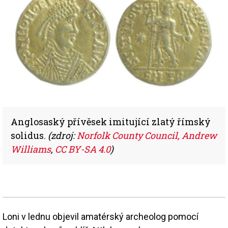
Anglosaský přívěsek imitující zlatý římský
solidus.
(zdroj:
Norfolk County Council, Andrew
Williams
,
CC BY-SA 4.0
)
Loni v lednu objevil amatérský archeolog pomocí