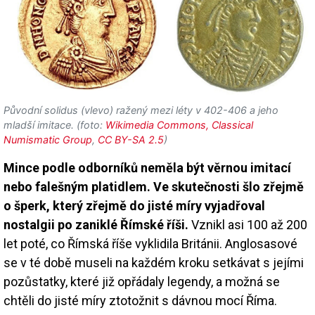
Původní solidus (vlevo) ražený mezi léty v 402-406 a jeho
mladší imitace. (foto:
Wikimedia Commons, Classical
Numismatic Group
,
CC BY-SA 2.5
)
Mince podle odborníků neměla být věrnou imitací
nebo falešným platidlem. Ve skutečnosti šlo zřejmě
o šperk, který zřejmě do jisté míry vyjadřoval
nostalgii po zaniklé Římské říši.
Vznikl asi 100 až 200
let poté, co Římská říše vyklidila Británii. Anglosasové
se v té době museli na každém kroku setkávat s jejími
pozůstatky, které již opřádaly legendy, a možná se
chtěli do jisté míry ztotožnit s dávnou mocí Říma.