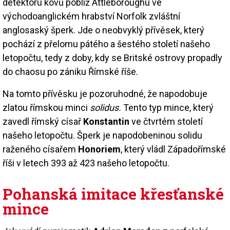
detektoru kovů poblíž Attleboroughu ve
východoanglickém hrabství Norfolk zvláštní
anglosaský šperk. Jde o neobvyklý přívěsek, který
pochází z přelomu pátého a šestého století našeho
letopočtu, tedy z doby, kdy se Britské ostrovy propadly
do chaosu po zániku Římské říše.
Na tomto přívěsku je pozoruhodné, že napodobuje
zlatou římskou minci
solidus.
Tento typ mince, který
zavedl římský císař
Konstantin
ve čtvrtém století
našeho letopočtu. Šperk je napodobeninou solidu
raženého císařem
Honoriem
, který vládl Západořímské
říši v letech 393 až 423 našeho letopočtu.
Pohanská imitace křesťanské
mince