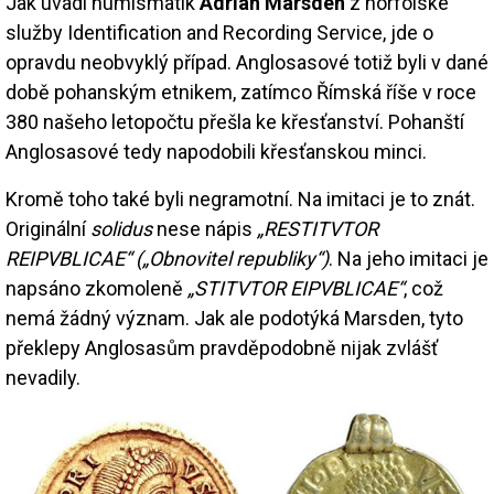
Jak uvádí numismatik
Adrian Marsden
z norfolské
služby Identification and Recording Service, jde o
opravdu neobvyklý případ. Anglosasové totiž byli v dané
době pohanským etnikem, zatímco Římská říše v roce
380 našeho letopočtu přešla ke křesťanství. Pohanští
Anglosasové tedy napodobili křesťanskou minci.
Kromě toho také byli negramotní. Na imitaci je to znát.
Originální
solidus
nese nápis
„RESTITVTOR
REIPVBLICAE“ („Obnovitel republiky“)
. Na jeho imitaci je
napsáno zkomoleně
„STITVTOR EIPVBLICAE“
, což
nemá žádný význam. Jak ale podotýká Marsden, tyto
překlepy Anglosasům pravděpodobně nijak zvlášť
nevadily.