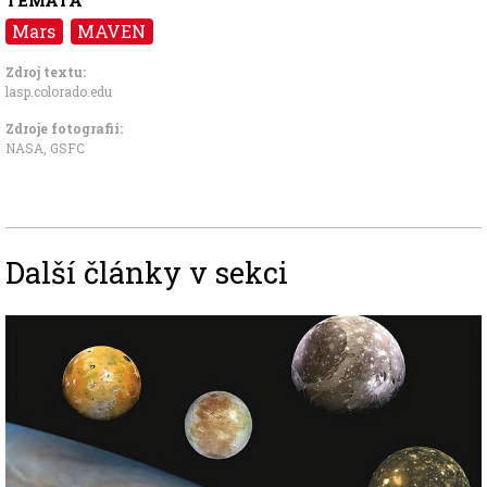
Mars
MAVEN
Zdroj textu:
lasp.colorado.edu
Zdroje fotografii:
NASA, GSFC
Další články v sekci
Image