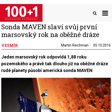
Přejít
k
hlavnímu
obsahu
Sonda MAVEN slaví svůj první
marsovský rok na oběžné dráze
VESMÍR
Martin Reichman
05.10.2016
Jeden marsovský rok odpovídá 1,88 roku
pozemského a právě tak dlouho již na oběžné dráze
rudé planety působí americká sonda MAVEN