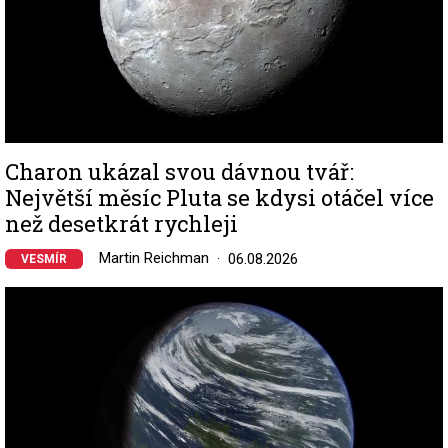
Charon ukázal svou dávnou tvář:
Největší měsíc Pluta se kdysi otáčel více
než desetkrát rychleji
Martin Reichman
06.08.2026
VESMÍR
Image