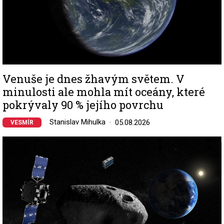
Venuše je dnes žhavým světem. V
minulosti ale mohla mít oceány, které
pokrývaly 90 % jejího povrchu
Stanislav Mihulka
05.08.2026
VESMÍR
Image