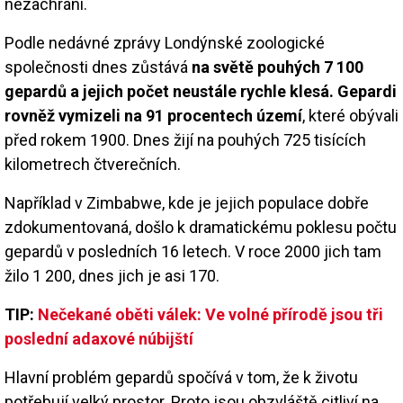
nezachrání.
Podle nedávné zprávy Londýnské zoologické
společnosti dnes zůstává
na světě pouhých 7 100
gepardů a jejich počet neustále rychle klesá. Gepardi
rovněž vymizeli na 91 procentech území
, které obývali
před rokem 1900. Dnes žijí na pouhých 725 tisících
kilometrech čtverečních.
Například v Zimbabwe, kde je jejich populace dobře
zdokumentovaná, došlo k dramatickému poklesu počtu
gepardů v posledních 16 letech. V roce 2000 jich tam
žilo 1 200, dnes jich je asi 170.
TIP:
Nečekané oběti válek: Ve volné přírodě jsou tři
poslední adaxové núbijští
Hlavní problém gepardů spočívá v tom, že k životu
potřebují velký prostor. Proto jsou obzvláště citliví na