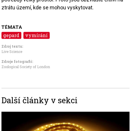
ztrátu území, kde se mohou vyskytovat.
TÉMATA
gepard
vymírání
Zdroj textu:
Live Science
Zdroje fotografii:
Zoological Society of London
Další články v sekci
Image