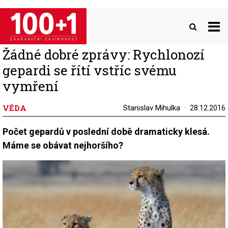
Přejít
k
hlavnímu
obsahu
Žádné dobré zprávy: Rychlonozí
gepardi se řítí vstříc svému
vymření
VĚDA
Stanislav Mihulka
28.12.2016
Počet gepardů v poslední době dramaticky klesá.
Máme se obávat nejhoršího?