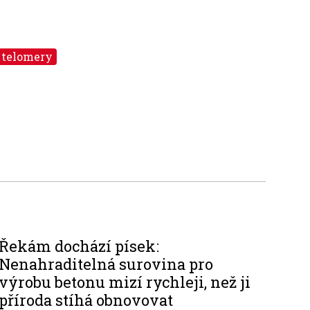
telomery
Řekám dochází písek:
Nenahraditelná surovina pro
výrobu betonu mizí rychleji, než ji
příroda stíhá obnovovat