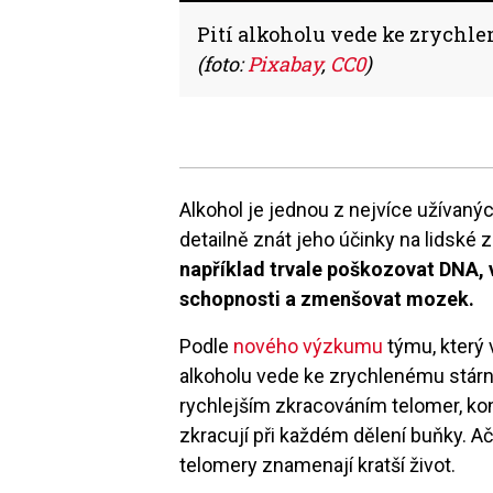
Pití alkoholu vede ke zrychl
(foto:
Pixabay
,
CC0
)
Alkohol je jednou z nejvíce užívaný
detailně znát jeho účinky na lidské z
například trvale poškozovat DNA, 
schopnosti a zmenšovat mozek.
Podle
nového výzkumu
týmu, který v
alkoholu vede ke zrychlenému stárnu
rychlejším zkracováním telomer, ko
zkracují při každém dělení buňky. Ačko
telomery znamenají kratší život.