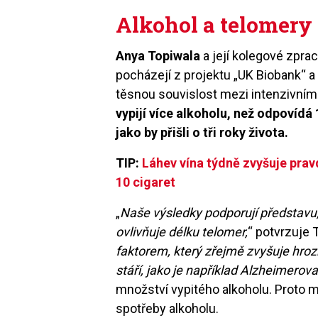
Alkohol a telomery
Anya Topiwala
a její kolegové zpraco
pocházejí z projektu „UK Biobank“ a 
těsnou souvislost mezi intenzivním 
vypijí více alkoholu, než odpovídá 
jako by přišli o tři roky života.
TIP:
Láhev vína týdně zvyšuje pra
10 cigaret
„
Naše výsledky podporují představu,
ovlivňuje délku telomer,
“ potvrzuje 
faktorem, který zřejmě zvyšuje hro
stáří, jako je například Alzheimerov
množství vypitého alkoholu. Proto 
spotřeby alkoholu.