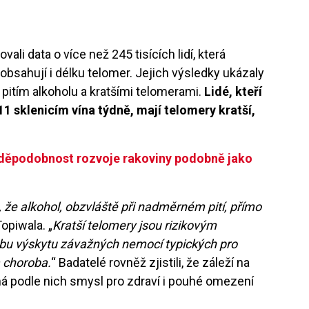
vali data o více než 245 tisících lidí, která
obsahují i délku telomer. Jejich výsledky ukázaly
pitím alkoholu a kratšími telomerami.
Lidé, kteří
11 sklenicím vína týdně, mají telomery kratší,
vděpodobnost rozvoje rakoviny podobně jako
 že alkohol, obzvláště při nadměrném pití, přímo
Topiwala. „
Kratší telomery jsou rizikovým
zbu výskytu závažných nemocí typických pro
a choroba.
“ Badatelé rovněž zjistili, že záleží na
má podle nich smysl pro zdraví i pouhé omezení