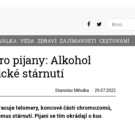
VÁLKA
VĚDA
ZDRAVÍ
ZAJÍMAVOSTI
CESTOVÁNÍ
o pijany: Alkohol
ické stárnutí
Stanislav Mihulka
29.07.2022
racuje telomery, koncové části chromozomů,
mus stárnutí. Pijani se tím okrádají o kus