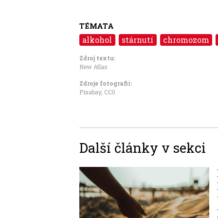
TÉMATA
alkohol
stárnutí
chromozom
Zdroj textu:
New Atlas
Zdroje fotografii:
Pixabay
,
CC0
Další články v sekci
Image