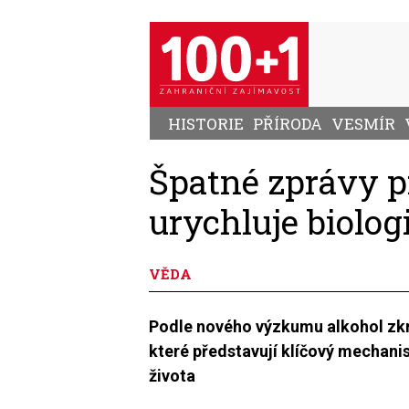
Přejít
k
hlavnímu
obsahu
HISTORIE
PŘÍRODA
VESMÍR
Špatné zprávy pr
urychluje biolog
VĚDA
Podle nového výzkumu alkohol zk
které představují klíčový mechanis
života