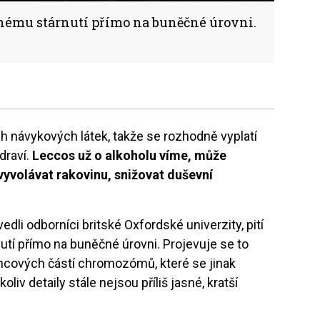
enému stárnutí přímo na buněčné úrovni.
ch návykových látek, takže se rozhodně vyplatí
draví.
Leccos už o alkoholu víme, může
vyvolávat rakovinu, snižovat duševní
edli odborníci britské Oxfordské univerzity, pití
tí přímo na buněčné úrovni. Projevuje se to
ncových částí chromozómů, které se jinak
liv detaily stále nejsou příliš jasné, kratší