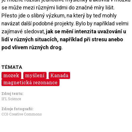
se může mezi různými lidmi do značné míry lišit.
Přesto jde o slibný výzkum, na který by teď mohly
navázat další podobné projekty. Bylo by například velmi
zajímavé sledovat,
jak se mění intenzita uvažování u
lidí v různých situacích, například při stresu anebo
pod vlivem různých drog
.
TÉMATA
mozek
myšlení
Kanada
magnetická rezonance
Zdroj textu:
IFL Science
Zdroje fotografii:
CC0 Creative Commons