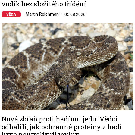
vodík bez složitého třídění
Martin Reichman
05.08.2026
VĚDA
Image
Nová zbraň proti hadímu jedu: Vědci
odhalili, jak ochranné proteiny z hadí
krve neutralizují toxiny