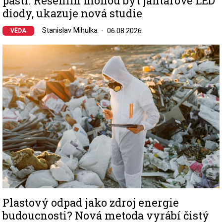
pastí. Řešením mohou být jantarové LED
diody, ukazuje nová studie
Stanislav Mihulka
06.08.2026
VĚDA
Image
Plastový odpad jako zdroj energie
budoucnosti? Nová metoda vyrábí čistý