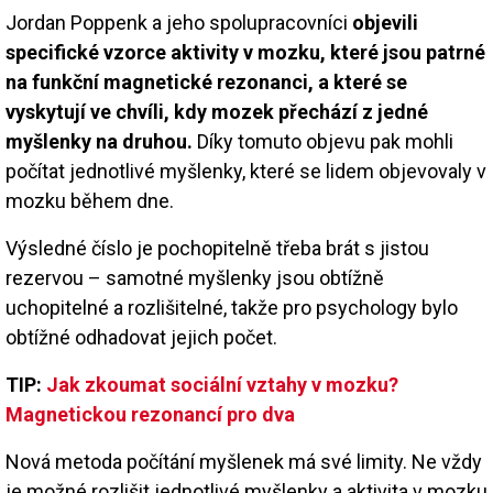
Jordan Poppenk a jeho spolupracovníci
objevili
specifické vzorce aktivity v mozku, které jsou patrné
na funkční magnetické rezonanci, a které se
vyskytují ve chvíli, kdy mozek přechází z jedné
myšlenky na druhou.
Díky tomuto objevu pak mohli
počítat jednotlivé myšlenky, které se lidem objevovaly v
mozku během dne.
Výsledné číslo je pochopitelně třeba brát s jistou
rezervou – samotné myšlenky jsou obtížně
uchopitelné a rozlišitelné, takže pro psychology bylo
obtížné odhadovat jejich počet.
TIP:
Jak zkoumat sociální vztahy v mozku?
Magnetickou rezonancí pro dva
Nová metoda počítání myšlenek má své limity. Ne vždy
je možné rozlišit jednotlivé myšlenky a aktivita v mozku