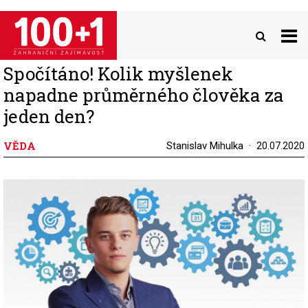
Přejít
k
hlavnímu
obsahu
Spočítáno! Kolik myšlenek
napadne průměrného člověka za
jeden den?
VĚDA
Stanislav Mihulka
20.07.2020