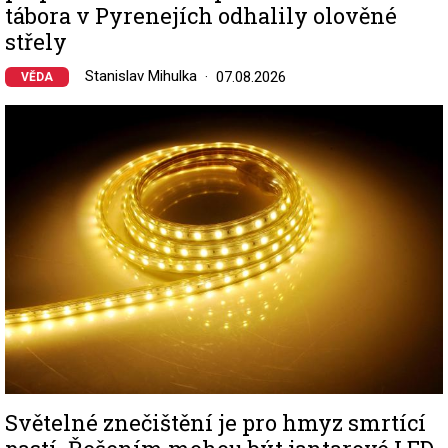
tábora v Pyrenejích odhalily olověné
střely
Stanislav Mihulka
07.08.2026
VĚDA
Image
Světelné znečištění je pro hmyz smrtící