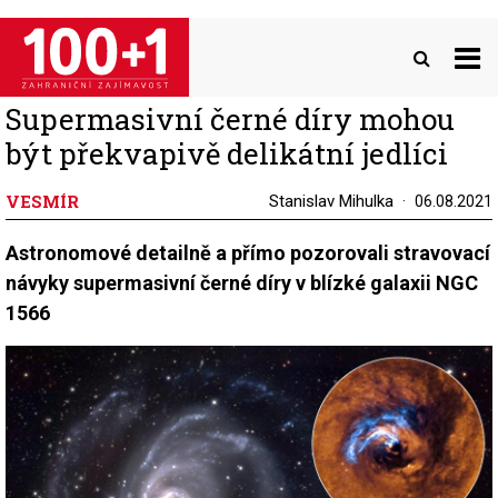
Přejít
k
hlavnímu
obsahu
Supermasivní černé díry mohou
být překvapivě delikátní jedlíci
VESMÍR
Stanislav Mihulka
06.08.2021
Astronomové detailně a přímo pozorovali stravovací
návyky supermasivní černé díry v blízké galaxii NGC
1566