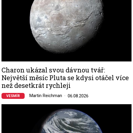
Charon ukázal svou dávnou tvář:
Největší měsíc Pluta se kdysi otáčel více
než desetkrát rychleji
Martin Reichman
06.08.2026
VESMÍR
Image