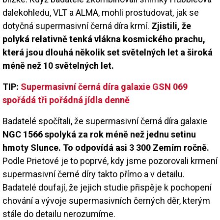
dalekohledu, VLT a ALMA, mohli prostudovat, jak se
dotyčná supermasivní černá díra krmí.
Zjistili, že
polyká relativně tenká vlákna kosmického prachu,
která jsou dlouhá několik set světelných let a široká
méně než 10 světelných let.
TIP:
Supermasivní černá díra galaxie GSN 069
spořádá tři pořádná jídla denně
Badatelé spočítali, že supermasivní černá díra galaxie
NGC 1566 spolyká za rok méně než jednu setinu
hmoty Slunce. To odpovídá asi 3 300 Zemím ročně.
Podle Prietové je to poprvé, kdy jsme pozorovali krmení
supermasivní černé díry takto přímo a v detailu.
Badatelé doufají, že jejich studie přispěje k pochopení
chování a vývoje supermasivních černých děr, kterým
stále do detailu nerozumíme.