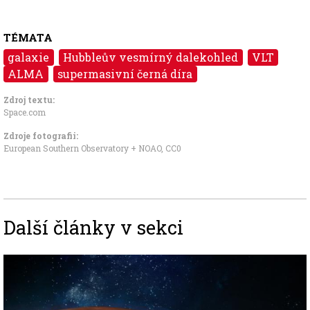
TÉMATA
galaxie
Hubbleův vesmírný dalekohled
VLT
ALMA
supermasivní černá díra
Zdroj textu:
Space.com
Zdroje fotografii:
European Southern Observatory
+ NOAO,
CC0
Další články v sekci
Image