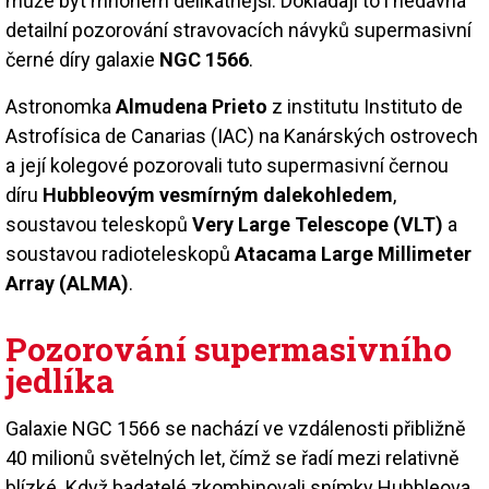
může být mnohem delikátnější. Dokládají to i nedávná
detailní pozorování stravovacích návyků supermasivní
černé díry galaxie
NGC 1566
.
Astronomka
Almudena Prieto
z institutu Instituto de
Astrofísica de Canarias (IAC) na Kanárských ostrovech
a její kolegové pozorovali tuto supermasivní černou
díru
Hubbleovým vesmírným dalekohledem
,
soustavou teleskopů
Very Large Telescope (VLT)
a
soustavou radioteleskopů
Atacama Large Millimeter
Array (ALMA)
.
Pozorování supermasivního
jedlíka
Galaxie NGC 1566 se nachází ve vzdálenosti přibližně
40 milionů světelných let, čímž se řadí mezi relativně
blízké. Když badatelé zkombinovali snímky Hubbleova