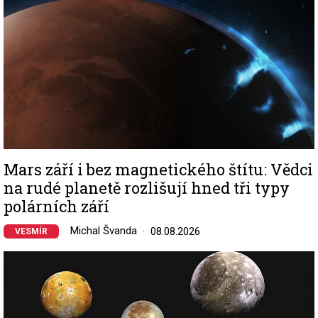
Mars září i bez magnetického štítu: Vědci
na rudé planetě rozlišují hned tři typy
polárních září
Michal Švanda
08.08.2026
VESMÍR
Image