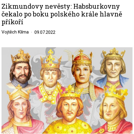
Zikmundovy nevěsty: Habsburkovny
čekalo po boku polského krále hlavně
příkoří
Vojtěch Klíma
09.07.2022
Image