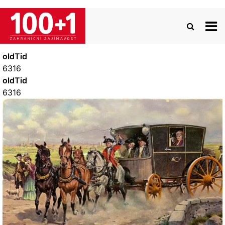
Přejít
k
hlavnímu
obsahu
oldTid
6316
oldTid
6316
Image