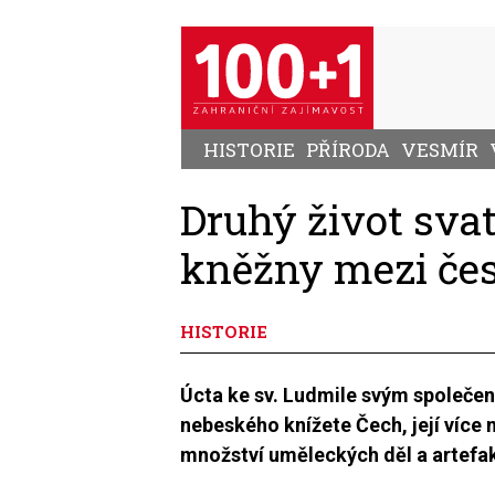
Přejít
k
hlavnímu
obsahu
HISTORIE
PŘÍRODA
VESMÍR
Druhý život sva
kněžny mezi če
HISTORIE
Úcta ke sv. Ludmile svým společen
nebeského knížete Čech, její více 
množství uměleckých děl a artefak