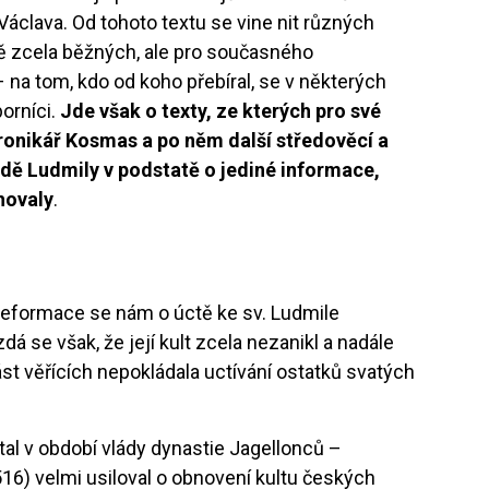
Václava. Od tohoto textu se vine nit různých
bě zcela běžných, ale pro současného
na tom, kdo od koho přebíral, se v některých
orníci.
Jde však o texty, ze kterých pro své
kronikář Kosmas a po něm další středověcí a
padě Ludmily v podstatě o jediné informace,
chovaly
.
 reformace se nám o úctě ke sv. Ludmile
á se však, že její kult zcela nezanikl a nadále
část věřících nepokládala uctívání ostatků svatých
al v období vlády dynastie Jagellonců –
6) velmi usiloval o obnovení kultu českých