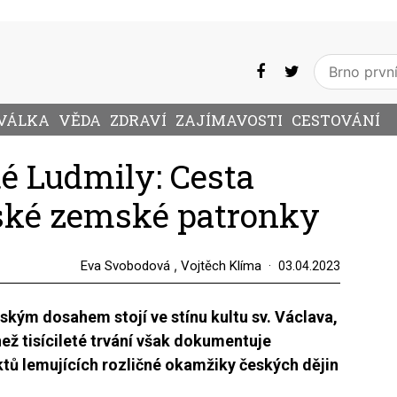
VÁLKA
VĚDA
ZDRAVÍ
ZAJÍMAVOSTI
CESTOVÁNÍ
té Ludmily: Cesta
ské zemské patronky
,
Eva Svobodová
Vojtěch Klíma
03.04.2023
ským dosahem stojí ve stínu kultu sv. Václava,
než tisícileté trvání však dokumentuje
tů lemujících rozličné okamžiky českých dějin