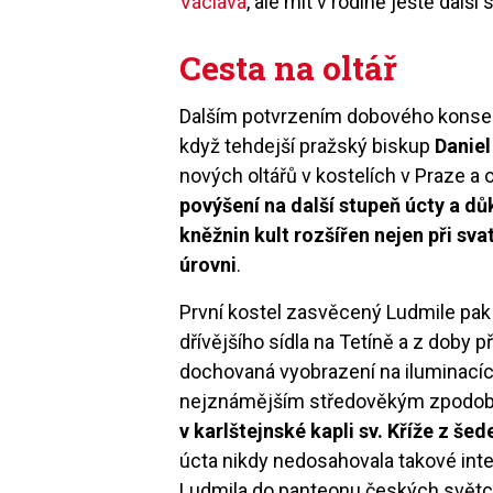
Václava
, ale mít v rodině ještě další 
Cesta na oltář
Dalším potvrzením dobového konsen
když tehdejší pražský biskup
Daniel
nových oltářů v kostelích v Praze a o
povýšení na další stupeň úcty a důk
kněžnin kult rozšířen nejen při sv
úrovni
.
První kostel zasvěcený Ludmile pak 
dřívějšího sídla na Tetíně a z doby př
dochovaná vyobrazení na iluminací
nejznámějším středověkým zpodob
v karlštejnské kapli sv. Kříže z šed
úcta nikdy nedosahovala takové inten
Ludmila do panteonu českých světc