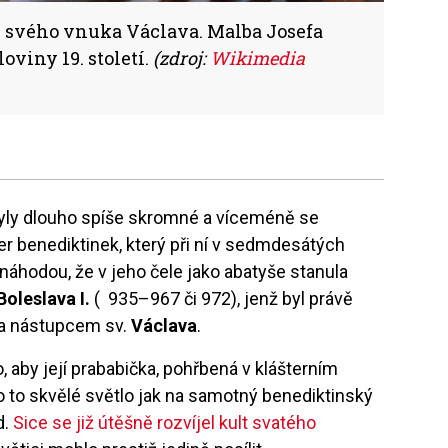
e svého vnuka Václava. Malba Josefa
oviny 19. století.
(zdroj:
Wikimedia
 byly dlouho spíše skromné a víceméně se
ter benediktinek, který při ní v sedmdesátých
c náhodou, že v jeho čele jako abatyše stanula
Boleslava I.
( 935–967 či 972), jenž byl právě
 a nástupcem sv.
Václava
.
 aby její prababička, pohřbená v klášterním
lo to skvělé světlo jak na samotný benediktinský
d.
Sice se již útěšně rozvíjel kult svatého