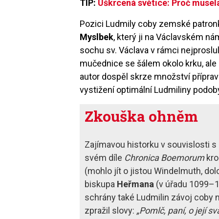
TIP:
Uškrcená světice: Proč musela
Pozici Ludmily coby zemské patronk
Myslbek
, který ji na Václavském n
sochu sv. Václava v rámci nejprosl
mučednice se šálem okolo krku, ale
autor dospěl skrze množství příprav
vystižení optimální Ludmiliny podoby
Zkouška ohněm
Zajímavou historku v souvislosti
svém díle
Chronica Boemorum
kro
(mohlo jít o jistou Windelmuth, d
biskupa
Heřmana
(v úřadu 1099–112
schrány také Ludmilin závoj coby n
zpražil slovy:
„Pomlč, paní, o její s