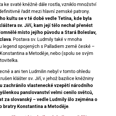
 ke svaté kněžně dále rostla, vzniklo množství
efinitivně řadit mezi hlavní zemské patrony.
o kultu se v té době vedle Tetína, kde byla
áštera sv. Jiří, kam její tělo nechal přenést
domnělé místo jejího původu a Stará Boleslav,
áclava
. Postava sv. Ludmily také v mnoha
lu legend spojených s Palladiem země české –
h Konstantina a Metoděje, nebo (spolu se svým
ovitelka.
ecně a ani ten Ludmilin nebyl v tomto ohledu
ušen klášter sv. Jiří, v jehož bazilice kněžniny
u zachránilo vlastenecké vzepětí národního
 myšlenkou panslovanství velmi cenilo světců,
t za slovanský – vedle Ludmily šlo zejména o
 o bratry Konstantina a Metoděje
.