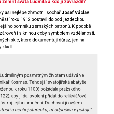
 zemřít svatá Ludmila a kdo ji zavraždil?
y asi nejlépe zhmotnil sochař
Josef Václav
áměstí roku 1912 postavil do pod jezdeckou
ulejšího pomníku zemských patronů. K podobě
 zároveň i s knihou coby symbolem vzdělanosti,
ných skic, které dokumentují důraz, jen na
 kladl.
 s Ludmiliným posmrtným životem udává ve
nikář Kosmas. Tehdejší svatojiřská abatyše
oloženou k roku 1100) požádala pražského
2), aby jí dal svolení přidat do relikviářové
ástroj jejího umučení. Duchovní ji ovšem
vatosti a nechej stařenku, ať odpočívá v pokoji.“