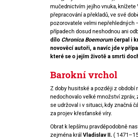
mučednictvím jejího vnuka, knížete 
přepracování a překladů, ve své do
pozorovatele velmi nepřehledných – 
případech dosud neshodnou ani odb
dílo
Chronica Boemorum
čerpal i 
novověcí autoři, a navíc jde v pří
které se o jejím životě a smrti do
Barokní vrchol
Z doby husitské a později z období
nedochovalo velké množství zpráv, zd
se udržoval i v situaci, kdy značná 
za projev křesťanské víry.
Obrat k lepšímu pravděpodobně nast
zejména král
Vladislav II.
( 1471–151