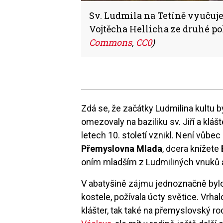
Sv. Ludmila na Tetíně vyučuj
Vojtěcha Hellicha ze druhé pol
Commons
,
CC0
)
Zdá se, že začátky Ludmilina kultu
omezovaly na baziliku sv. Jiří a kláš
letech 10. století vznikl. Není vůbe
Přemyslovna Mlada
, dcera knížete
oním mladším z Ludmiliných vnuků
V abatyšině zájmu jednoznačně bylo,
kostele, požívala úcty světice. Vrha
klášter, tak také na přemyslovský ro