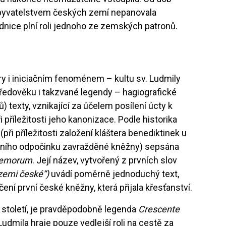
byvatelstvem českých zemí nepanovala
nice plní roli jednoho ze zemských patronů.
ry i iniciačním fenoménem – kultu sv. Ludmily
tředověku i takzvané legendy – hagiografické
) texty, vznikající za účelem posílení úcty k
 příležitosti jeho kanonizace. Podle historika
při příležitosti založení kláštera benediktinek u
ledního odpočinku zavražděné kněžny) sepsána
Boemorum
. Její název, vytvořený z prvních slov
 zemi české“)
uvádí poměrně jednoduchý text,
ení první české kněžny, která přijala křesťanství.
. století, je pravděpodobně legenda
Crescente
e Ludmila hraje pouze vedlejší roli na cestě za