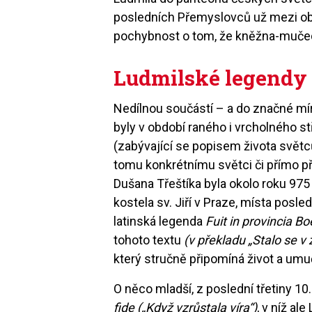
posledních Přemyslovců už mezi o
pochybnost o tom, že kněžna-mučed
Ludmilské legendy
Nedílnou součástí – a do značné mí
byly v období raného i vrcholného s
(zabývající se popisem života světců
tomu konkrétnímu světci či přímo při
Dušana Třeštíka byla okolo roku 975 (
kostela sv. Jiří v Praze, místa pos
latinská legenda
Fuit in provincia 
tohoto textu
(v překladu „Stalo se v
který stručně připomíná život a umuč
O něco mladší, z poslední třetiny 10
fide („Když vzrůstala víra“)
, v níž al