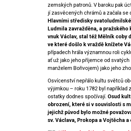
zemských patronů. V baroku pak úcta
jí zasvěcených chrámů a začala se d
Hlavními středisky svatoludmilskéh
Ludmila zavražděna, a pražského kl
vnuk Václav, stal též Mělník coby 
ve které došlo k vraždě knížete V
případech hrála významnou roli cyk
ať už jako jeho příjemce od svatýc
manželem Bořivojem) jako jeho zhot
Osvícenství nepřálo kultu světců ob
výjimkou – roku 1782 byl například zr
ostatky dodnes spočívají.
Osud kult
obrození, které si v souvislosti s
jejichž původ bylo možné považova
sv. Václava, Prokopa a Vojtěcha a