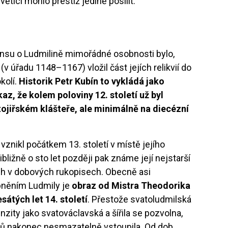
světici mohlo prestiž jedině posílit.
su o Ludmilině mimořádné osobnosti bylo,
(v úřadu 1148–1167) vložil část jejích relikvií do
kolí.
Historik Petr Kubín to vykládá jako
az, že kolem poloviny 12. století už byl
atojiřském klášteře, ale minimálně na diecézní
vznikl počátkem 13. století v místě jejího
ibližně o sto let později pak známe její nejstarší
ch v dobových rukopisech. Obecně asi
něním Ludmily je
obraz od Mistra Theodorika
esátých let 14. století
. Přestože svatoludmilská
zity jako svatováclavská a šířila se pozvolna,
ů nakonec nesmazatelně vstoupila. Od dob