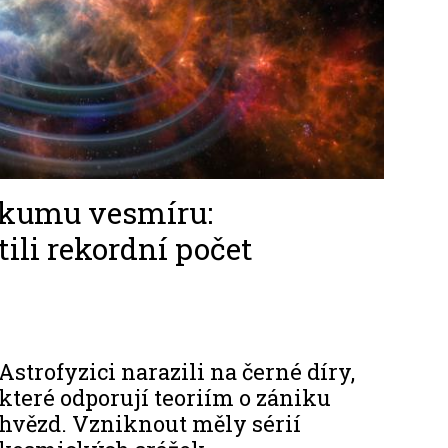
zkumu vesmíru:
li rekordní počet
Astrofyzici narazili na černé díry,
které odporují teoriím o zániku
hvězd. Vzniknout měly sérií