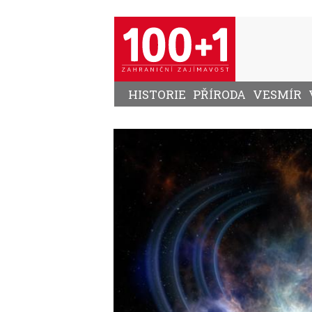
Přejít
k
hlavnímu
obsahu
HISTORIE
PŘÍRODA
VESMÍR
Image