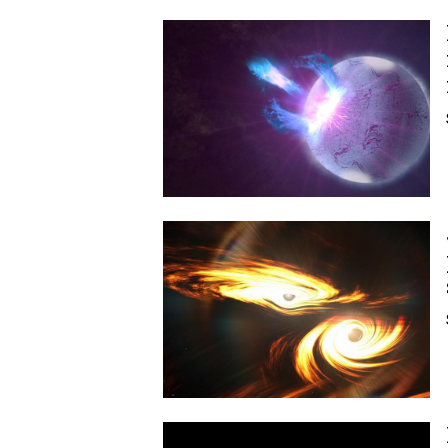
Image
Image
Image