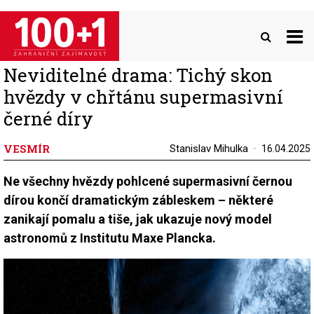
Přejít
k
hlavnímu
obsahu
Neviditelné drama: Tichý skon
hvězdy v chřtánu supermasivní
černé díry
VESMÍR
Stanislav Mihulka
16.04.2025
Ne všechny hvězdy pohlcené supermasivní černou
dírou končí dramatickým zábleskem – některé
zanikají pomalu a tiše, jak ukazuje nový model
astronomů z Institutu Maxe Plancka.