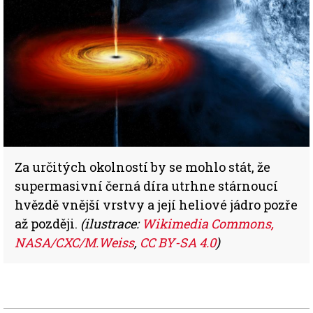
Za určitých okolností by se mohlo stát, že
supermasivní černá díra utrhne stárnoucí
hvězdě vnější vrstvy a její heliové jádro pozře
až později.
(ilustrace:
Wikimedia Commons,
NASA/CXC/M.Weiss
,
CC BY-SA 4.0
)