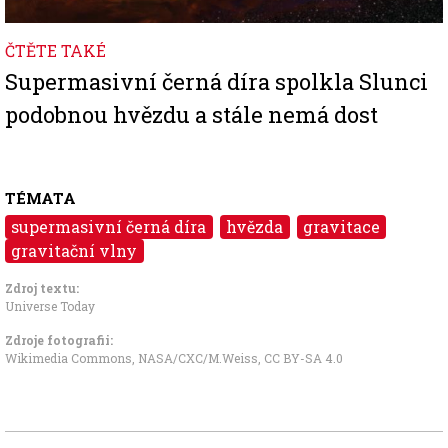
ČTĚTE TAKÉ
Supermasivní černá díra spolkla Slunci
podobnou hvězdu a stále nemá dost
TÉMATA
supermasivní černá díra
hvězda
gravitace
gravitační vlny
Zdroj textu:
Universe Today
Zdroje fotografii:
Wikimedia Commons, NASA/CXC/M.Weiss
,
CC BY-SA 4.0