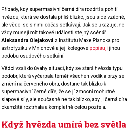
Případy, kdy supermasivní černá díra rozdrtí a pohltí
hvězdu, která se dostala příliš blízko, jsou sice vzácné,
ale vědci se s nimi občas setkávají. Jak se ukazuje, ne
vždy musejí mít takové události stejný scénář.
Aleksandra Olejaková
z Institutu Maxe Plancka pro
astrofyziku v Mnichově a její kolegové
popisují
jinou
podobu osudového setkání.
Vědci vzali do úvahy situaci, kdy se stará hvězda typu
podobr, která vyčerpala téměř všechen vodík a brzy se
změní na červeného obra, dostane tak blízko k
supermasivní černé díře, že se jí zmocní mohutné
slapové síly, ale současně ne tak blízko, aby ji černá díra
okamžitě roztrhala a kompletně celou pozřela.
Když hvězda umírá bez světla