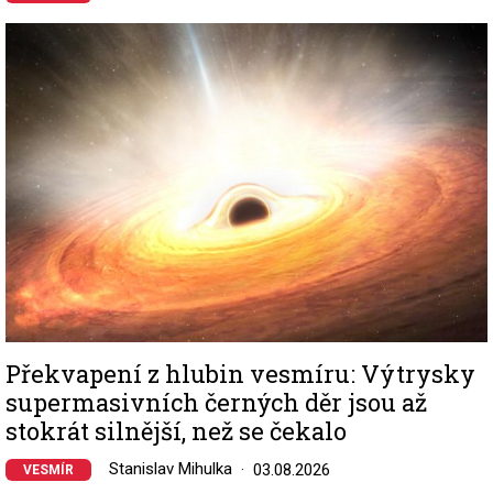
Image
Překvapení z hlubin vesmíru: Výtrysky
supermasivních černých děr jsou až
stokrát silnější, než se čekalo
Stanislav Mihulka
03.08.2026
VESMÍR