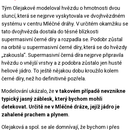
Tým Olejakové modeloval hvězdu o hmotnosti dvou
sluncí, která se nejprve vyskytovala ve dvojhvězdném
systému v centru Mléčné dráhy. V určitém okamžiku se
tato dvojhvězda dostala do těsné blízkosti
supermasivní černé díry a rozpadla se. Podobr zůstal
na orbitě u supermasivní černé díry, která se do hvězdy
„zakousla“. Supermasivní černá díra nejprve připravila
hvězdu o vnější vrstvy a z podobra zůstalo jen husté
heliové jádro. To ještě nějakou dobu kroužilo kolem
černé díry, než ho definitivně pozřela.
Modelování ukázalo, že
v takovém případě nevznikne
typický jasný záblesk, který bychom mohli
detekovat. Určitě ne v Mléčné dráze, jejíž jádro je
zahalené prachem a plynem
.
Olejaková a spol. se ale domnívají, že bychom i přes