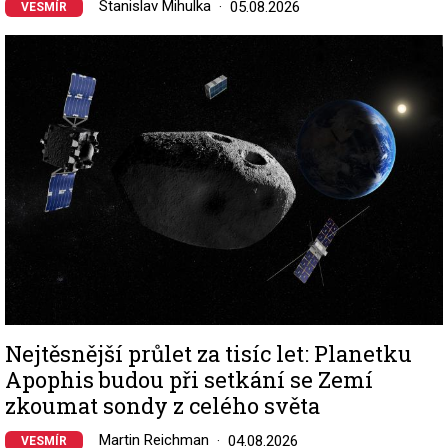
Stanislav Mihulka
05.08.2026
VESMÍR
Image
Nejtěsnější průlet za tisíc let: Planetku
Apophis budou při setkání se Zemí
zkoumat sondy z celého světa
Martin Reichman
04.08.2026
VESMÍR