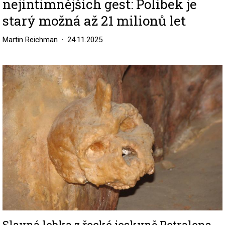
nejintimnějších gest: Polibek je
starý možná až 21 milionů let
Martin Reichman
24.11.2025
Image
Slavná lebka z řecké jeskyně Petralona