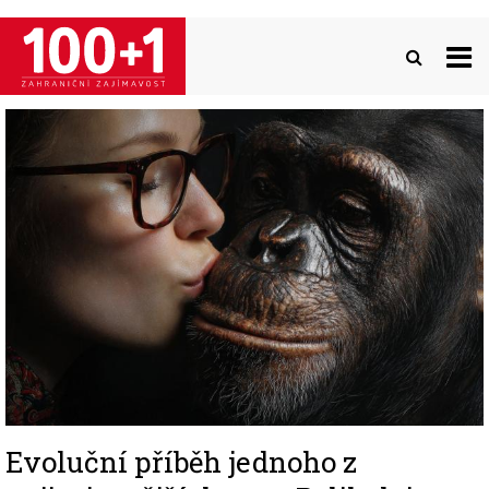
Přejít
k
hlavnímu
obsahu
Image
Evoluční příběh jednoho z