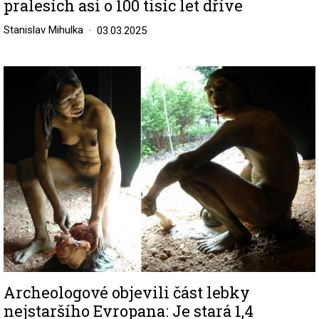
pralesích asi o 100 tisíc let dříve
Stanislav Mihulka
03.03.2025
Image
Archeologové objevili část lebky
nejstaršího Evropana: Je stará 1,4