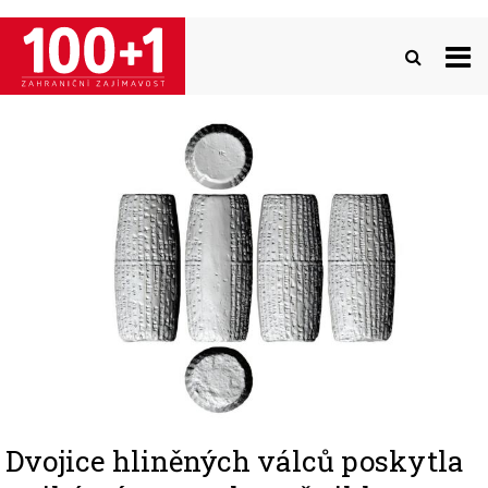
Přejít
k
hlavnímu
obsahu
Image
Dvojice hliněných válců poskytla