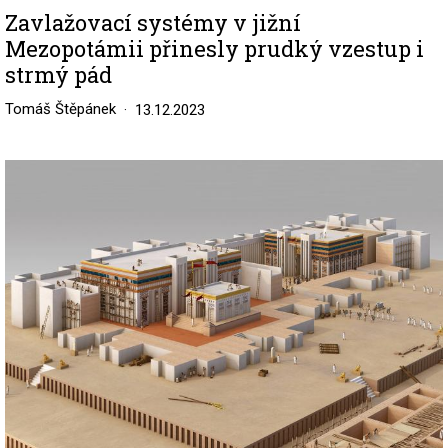
Zavlažovací systémy v jižní
Mezopotámii přinesly prudký vzestup i
strmý pád
Tomáš Štěpánek
13.12.2023
Image