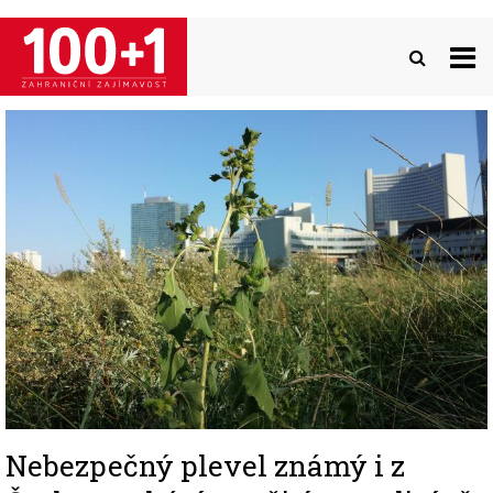
Přejít
k
hlavnímu
obsahu
Image
Nebezpečný plevel známý i z