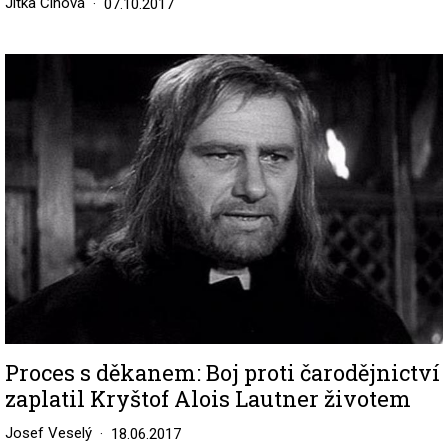
Jitka Cíhová
07.10.2017
Image
Proces s děkanem: Boj proti čarodějnictví
zaplatil Kryštof Alois Lautner životem
Josef Veselý
18.06.2017