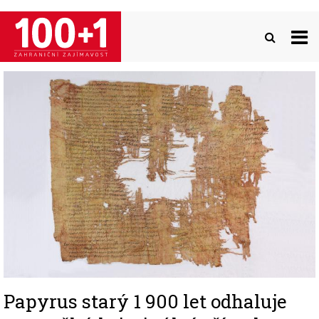
Přejít
k
hlavnímu
obsahu
Image
Papyrus starý 1 900 let odhaluje