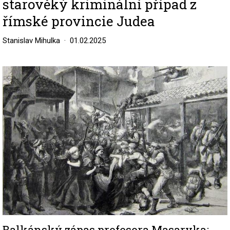
starověký kriminální případ z
římské provincie Judea
Stanislav Mihulka
01.02.2025
Image
Balkánský zápas profesora Masaryka: