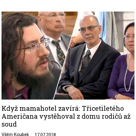
Image
Když mamahotel zavírá: Třicetiletého
Američana vystěhoval z domu rodičů až
soud
Vilém Koubek
17.07.2018