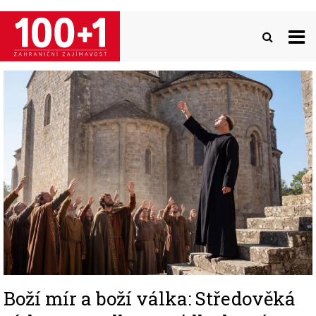
Přejít
k
hlavnímu
obsahu
Image
Boží mír a boží válka: Středověká