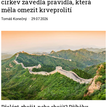
církev zavedla pravidla, která
měla omezit krveprolití
Tomáš Konečný
29.07.2026
Image
Přelézt, zbořit, nebo obejít? Příběhy