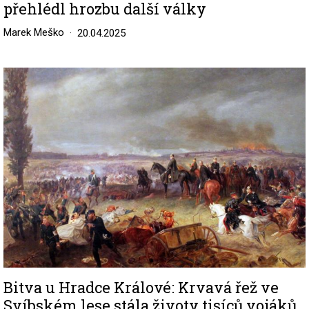
přehlédl hrozbu další války
Marek Meško
20.04.2025
Image
Bitva u Hradce Králové: Krvavá řež ve
Svíbském lese stála životy tisíců vojáků