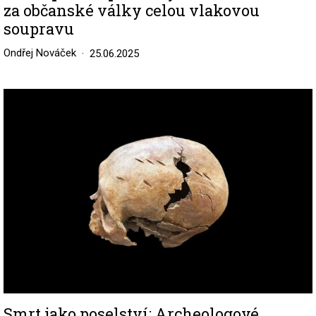
za občanské války celou vlakovou
soupravu
Ondřej Nováček
25.06.2025
Image
Smrt jako poselství: Archeologové