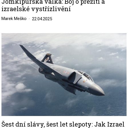
Jomkipurská válka: Boj o přežití a
izraelské vystřízlivění
Marek Meško
22.04.2025
Image
Šest dní slávy, šest let slepoty: Jak Izrael