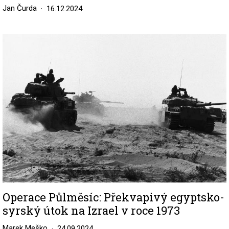
Jan Čurda
16.12.2024
Image
Operace Půlměsíc: Překvapivý egyptsko-
syrský útok na Izrael v roce 1973
Marek Meško
24.09.2024