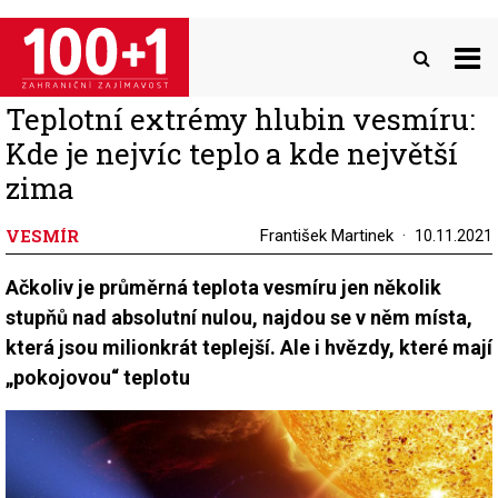
Přejít
k
hlavnímu
obsahu
Teplotní extrémy hlubin vesmíru:
Kde je nejvíc teplo a kde největší
zima
VESMÍR
František Martinek
10.11.2021
Ačkoliv je průměrná teplota vesmíru jen několik
stupňů nad absolutní nulou, najdou se v něm místa,
která jsou milionkrát teplejší. Ale i hvězdy, které mají
„pokojovou“ teplotu