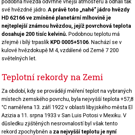
podobná hvězda odvrhne vnější atmosféru a odhalí tak
své hvězdné jádro.
A právě toto „nahé“ jádro hvězdy
HD 62166 ve zmíněné planetární mlhovině je
nejteplejší známou hvězdou, jejíž povrchová teplota
dosahuje 200 tisíc kelvinů.
Podobnou teplotu má
zřejmě i bílý trpaslík
KPD 0005+5106
. Nachází se v
kulové hvězdokupě M 4, vzdálené od Země 7 200
světelných let.
Teplotní rekordy na Zemi
Za období, kdy se provádějí měření teplot na vybraných
místech zemského povrchu, byla nejvyšší teplota +57,8
°C naměřena 13. září 1922 v oblasti libyjského města El
Azizia a 11. srpna 1933 v San Luis Potosi v Mexiku. V
důsledku zjištěných nesrovnalostí byl však tento
rekord zpochybněn a
za nejvyšší teplotu je nyní