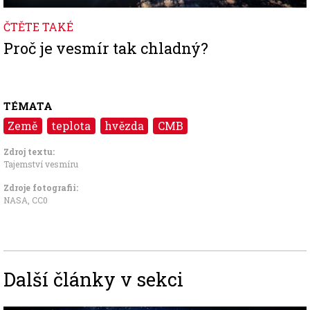
ČTĚTE TAKÉ
Proč je vesmír tak chladný?
TÉMATA
Země
teplota
hvězda
CMB
Zdroj textu:
Tajemství vesmíru
Zdroje fotografii:
NASA,
CC0
Další články v sekci