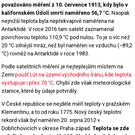
považováno měření z 10. července 1913, kdy bylo v
kalifornském Údolí smrti naměřeno 56,7 °C.
Naopak
nejnižší teplota byla nepřekvapivě naměřena na
Antarktidě. V roce 2016 tam satelit zaznamenal
povrchovou teplotu 110,9 °C pod nulou. To je o víc než
20 °C silnější mráz, než byl naměřen ve vzduchu (−89,2
°C) rovněž na Antarktidě v roce 1983.
Podle satelitních měření je nejteplejším místem na
Zemi
poušť Lút na území východního Íránu, kde teplota
vystupuje i přes 70 °C
. Chybí zde však meteorologické
stanice, které by údaje potvrdily.
V České republice se nejdéle měří teploty v pražském
Klementinu, a to od roku 1775. Nový český teplotní
rekord však byl naměřen 20. srpna 2012 v
Dobřichovicích v okrese Praha-západ.
Teplota se zde