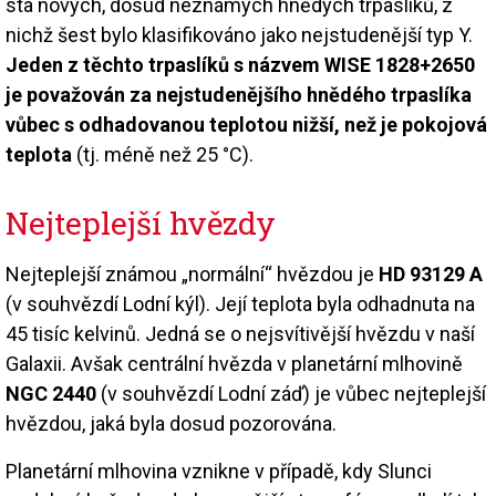
sta nových, dosud neznámých hnědých trpaslíků, z
nichž šest bylo klasifikováno jako nejstudenější typ Y.
Jeden z těchto trpaslíků s názvem WISE 1828+2650
je považován za nejstudenějšího hnědého trpaslíka
vůbec s odhadovanou teplotou nižší, než je pokojová
teplota
(tj. méně než 25 °C).
Nejteplejší hvězdy
Nejteplejší známou „normální“ hvězdou je
HD 93129 A
(v souhvězdí Lodní kýl). Její teplota byla odhadnuta na
45 tisíc kelvinů. Jedná se o nejsvítivější hvězdu v naší
Galaxii. Avšak centrální hvězda v planetární mlhovině
NGC 2440
(v souhvězdí Lodní záď) je vůbec nejteplejší
hvězdou, jaká byla dosud pozorována.
Planetární mlhovina vznikne v případě, kdy Slunci