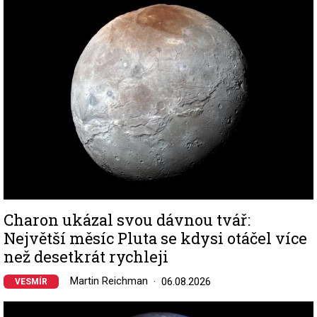
Image
Charon ukázal svou dávnou tvář:
Největší měsíc Pluta se kdysi otáčel více
než desetkrát rychleji
Martin Reichman
06.08.2026
VESMÍR
Image