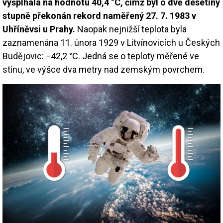
vyšplhala na hodnotu 40,4 °C, čímž byl o dvě desetiny
stupně překonán rekord naměřený 27. 7. 1983 v
Uhříněvsi u Prahy.
Naopak nejnižší teplota byla
zaznamenána 11. února 1929 v Litvínovicích u Českých
Budějovic: −42,2 °C. Jedná se o teploty měřené ve
stínu, ve výšce dva metry nad zemským povrchem.
Image