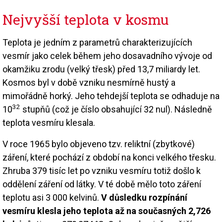
Nejvyšší teplota v kosmu
Teplota je jedním z parametrů charakterizujících
vesmír jako celek během jeho dosavadního vývoje od
okamžiku zrodu (velký třesk) před 13,7 miliardy let.
Kosmos byl v době vzniku nesmírně hustý a
mimořádně horký. Jeho tehdejší teplota se odhaduje na
32
10
stupňů (což je číslo obsahující 32 nul). Následně
teplota vesmíru klesala.
V roce 1965 bylo objeveno tzv. reliktní (zbytkové)
záření, které pochází z období na konci velkého třesku.
Zhruba 379 tisíc let po vzniku vesmíru totiž došlo k
oddělení záření od látky. V té době mělo toto záření
teplotu asi 3 000 kelvinů.
V důsledku rozpínání
vesmíru klesla jeho teplota až na současných 2,726