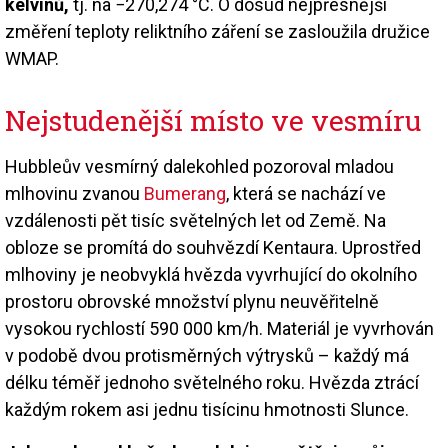
kelvinů,
tj. na −270,274 °C. O dosud nejpřesnější
změření teploty reliktního záření se zasloužila družice
WMAP.
Nejstudenější místo ve vesmíru
Hubbleův vesmírný dalekohled pozoroval mladou
mlhovinu zvanou
Bumerang
, která se nachází ve
vzdálenosti pět tisíc světelných let od Země. Na
obloze se promítá do souhvězdí Kentaura. Uprostřed
mlhoviny je neobvyklá hvězda vyvrhující do okolního
prostoru obrovské množství plynu neuvěřitelně
vysokou rychlostí 590 000 km/h. Materiál je vyvrhován
v podobě dvou protisměrných výtrysků – každý má
délku téměř jednoho světelného roku. Hvězda ztrácí
každým rokem asi jednu tisícinu hmotnosti Slunce.