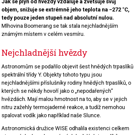
Jak se plyn od hvězdy vzdaluje a zvětšuje svůj
objem, snižuje se extrémně jeho teplota na −272 °C,
tedy pouze jeden stupeň nad absolutní nulou.
Mlhovina Boomerang se tak stala nejchladnějším
známým místem v celém vesmíru.
Nejchladnější hvězdy
Astronomům se podařilo objevit šest hnědých trpaslíků
spektrální třídy Y. Objekty tohoto typu jsou
nejchladnějšími příslušníky rodiny hnědých trpaslíků, o
kterých se někdy hovoří jako o „nepodařených“
hvězdách. Mají malou hmotnost na to, aby se v jejich
nitru zažehly termojaderné reakce, a tudíž nemohou
spalovat vodík jako například naše Slunce.
Astronomická družice WISE odhalila existenci celkem