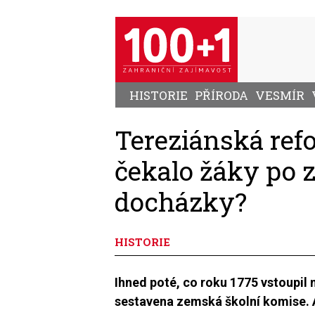
Přejít
k
hlavnímu
obsahu
HISTORIE
PŘÍRODA
VESMÍR
Tereziánská ref
čekalo žáky po 
docházky?
HISTORIE
Ihned poté, co roku 1775 vstoupil 
sestavena zemská školní komise. A 