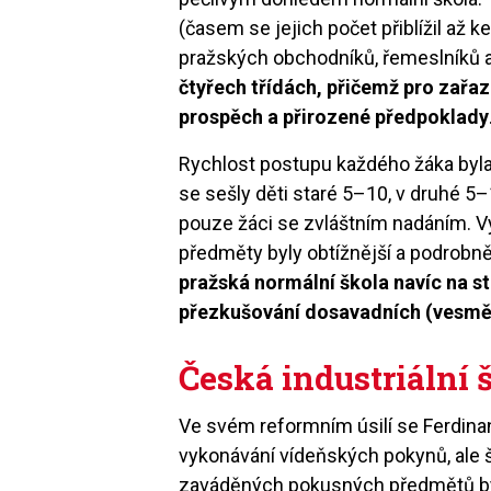
(časem se jejich počet přiblížil až ke
pražských obchodníků, řemeslníků a
čtyřech třídách, přičemž pro zařaze
prospěch a přirozené předpoklady
Rychlost postupu každého žáka byla zc
se sešly děti staré 5–10, v druhé 5–12
pouze žáci se zvláštním nadáním. V
předměty byly obtížnější a podrobně
pražská normální škola navíc na s
přezkušování dosavadních (vesměs 
Česká industriální 
Ve svém reformním úsilí se Ferdi
vykonávání vídeňských pokynů, ale š
zaváděných pokusných předmětů byla