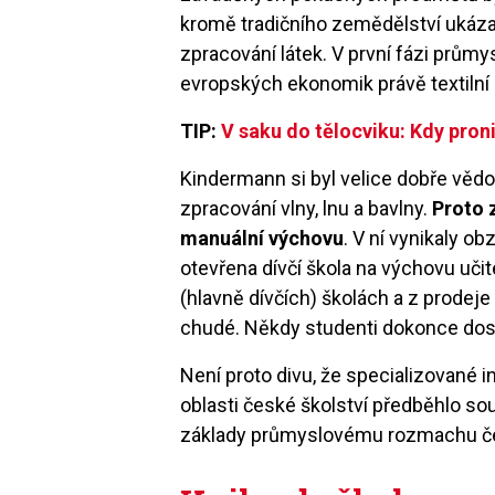
kromě tradičního zemědělství ukáza
zpracování látek. V první fázi průmy
evropských ekonomik právě textilní 
TIP:
V saku do tělocviku: Kdy pron
Kindermann si byl velice dobře vě
zpracování vlny, lnu a bavlny.
Proto 
manuální výchovu
. V ní vynikaly ob
otevřena dívčí škola na výchovu učit
(hlavně dívčích) školách a z prodeje
chudé. Někdy studenti dokonce dost
Není proto divu, že specializované in
oblasti české školství předběhlo so
základy průmyslovému rozmachu č