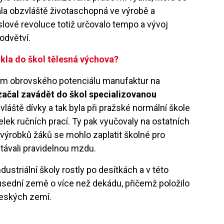
la obzvláště životaschopná ve výrobě a
slové revoluce totiž určovalo tempo a vývoj
odvětví.
ikla do škol tělesná výchova?
dom obrovského potenciálu manufaktur na
začal zavádět do škol specializovanou
zvláště dívky a tak byla při pražské normální škole
elek ručních prací. Ty pak vyučovaly na ostatních
 výrobků žáků se mohlo zaplatit školné pro
ávali pravidelnou mzdu.
dustriální školy rostly po desítkách a v této
usední země o více než dekádu, přičemž položilo
eských zemí.