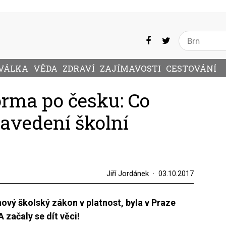
VÁLKA
VĚDA
ZDRAVÍ
ZAJÍMAVOSTI
CESTOVÁNÍ
orma po česku: Co
zavedení školní
Jiří Jordánek
03.10.2017
nový školský zákon v platnost, byla v Praze
začaly se dít věci!