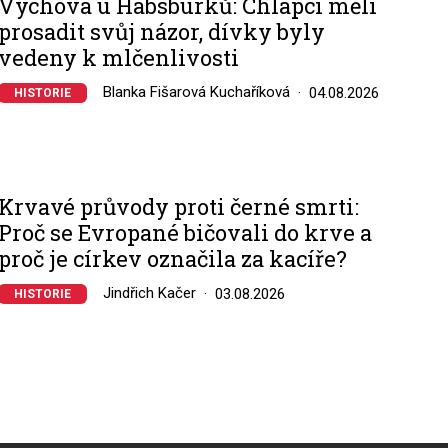
Výchova u Habsburků: Chlapci měli
prosadit svůj názor, dívky byly
vedeny k mlčenlivosti
Blanka Fišarová Kuchaříková
04.08.2026
HISTORIE
Krvavé průvody proti černé smrti:
Proč se Evropané bičovali do krve a
proč je církev označila za kacíře?
Jindřich Kačer
03.08.2026
HISTORIE