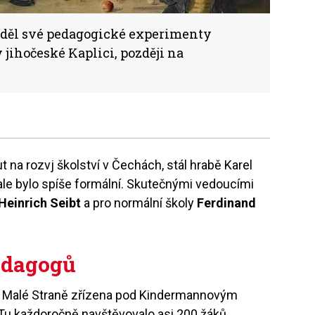
děl své pedagogické experimenty
 jihočeské Kaplici, později na
 na rozvj školství v Čechách, stál hrabě Karel
 ale bylo spíše formální. Skutečnými vedoucími
 Heinrich Seibt
a pro normální školy
Ferdinand
pedagogů
a Malé Straně zřízena pod Kindermannovým
Tu každoročně navštěvovalo asi 200 žáků