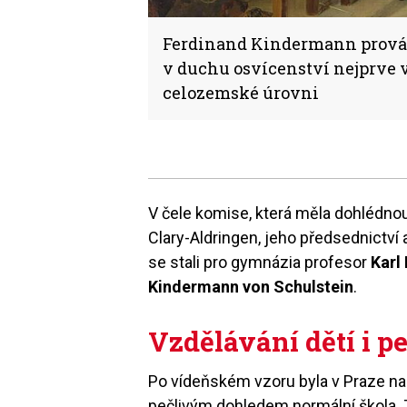
Ferdinand Kindermann prová
v duchu osvícenství nejprve v
celozemské úrovni
V čele komise, která měla dohlédnout
Clary-Aldringen, jeho předsednictví
se stali pro gymnázia profesor
Karl
Kindermann von Schulstein
.
Vzdělávání dětí i 
Po vídeňském vzoru byla v Praze n
pečlivým dohledem normální škola. 