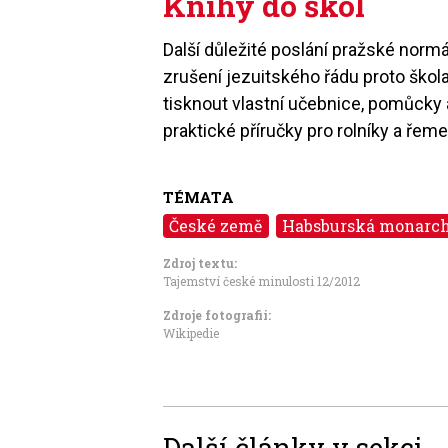
Knihy do škol
Další důležité poslání pražské normá
zrušení jezuitského řádu proto škola
tisknout vlastní učebnice, pomůcky 
praktické příručky pro rolníky a řem
TÉMATA
České země
Habsburská monarch
Zdroj textu:
Tajemství české minulosti 12/2012
Zdroje fotografii:
Wikipedie
Další články v sekci