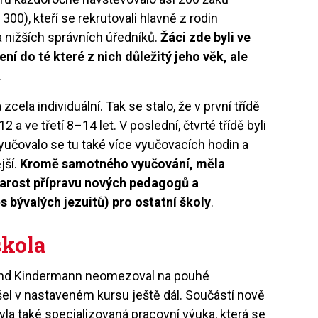
 300), kteří se rekrutovali hlavně z rodin
 nižších správních úředníků.
Žáci zde byli ve
ní do té které z nich důležitý jeho věk, ale
.
ela individuální. Tak se stalo, že v první třídě
 a ve třetí 8–14 let. V poslední, čtvrté třídě byli
yučovalo se tu také více vyučovacích hodin a
jší.
Kromě samotného vyučování, měla
tarost přípravu nových pedagogů a
bývalých jezuitů) pro ostatní školy
.
škola
nand Kindermann neomezoval na pouhé
el v nastaveném kursu ještě dál. Součástí nově
 také specializovaná pracovní výuka, která se