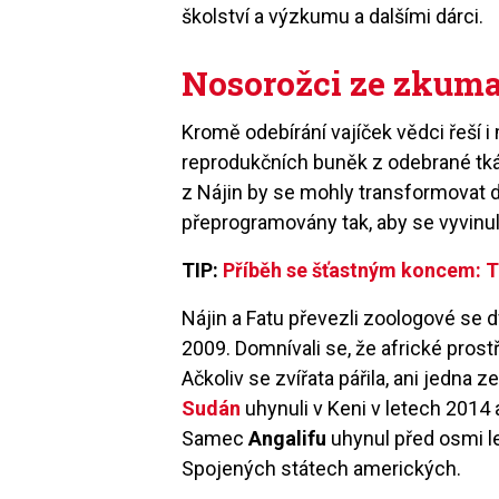
školství a výzkumu a dalšími dárci.
Nosorožci ze zkum
Kromě odebírání vajíček vědci řeší
reprodukčních buněk z odebrané tk
z Nájin by se mohly transformovat 
přeprogramovány tak, aby se vyvinu
TIP:
Příběh se šťastným koncem: 
Nájin a Fatu převezli zoologové se 
2009. Domnívali se, že africké prost
Ačkoliv se zvířata pářila, ani jedna
Sudán
uhynuli v Keni v letech 2014 
Samec
Angalifu
uhynul před osmi l
Spojených státech amerických.