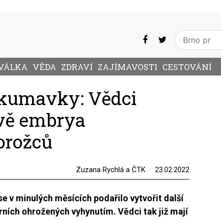
VÁLKA
VĚDA
ZDRAVÍ
ZAJÍMAVOSTI
CESTOVÁNÍ
zkumavky: Vědci
dvě embrya
orožců
Zuzana Rychlá a ČTK
23.02.2022
v minulých měsících podařilo vytvořit další
ních ohrožených vyhynutím. Vědci tak již mají