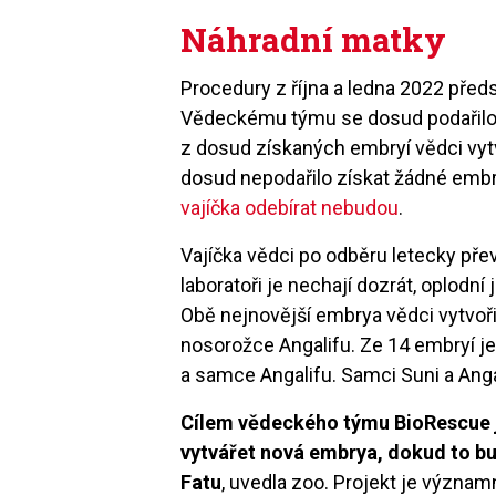
Náhradní matky
Procedury z října a ledna 2022 pře
Vědeckému týmu se dosud podařilo z
z dosud získaných embryí vědci vytvo
dosud nepodařilo získat žádné emb
vajíčka odebírat nebudou
.
Vajíčka vědci po odběru letecky přev
laboratoři je nechají dozrát, oplodní
Obě nejnovější embrya vědci vytvoři
nosorožce Angalifu. Ze 14 embryí je
a samce Angalifu. Samci Suni a Angal
Cílem vědeckého týmu BioRescue j
vytvářet nová embrya, dokud to b
Fatu
, uvedla zoo. Projekt je význ