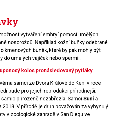
avky
 i možnost vytváření embryí pomocí umělých
áně nosorožců. Například kožní buňky odebrané
do kmenových buněk, které by pak mohly být
ly do umělých vajíček nebo spermií.
Tuponosý kolos pronásledovaný pytláky
dvěma samci ze Dvora Králové do Keni v roce
ředí bude pro jejich reprodukci příhodnější.
 ze samic přirozeně nezabřezla. Samci
Suni
a
a 2018. V přírodě je druh považován za vyhynulý.
ety v zoologické zahradě v San Diegu ve