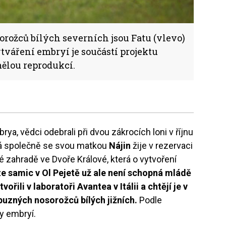
orožců bílých severních jsou Fatu (vlevo)
ytváření embryí je součástí projektu
ělou reprodukcí.
rya, vědci odebrali při dvou zákrocích loni v říjnu
rá společně se svou matkou
Nájin
žije v rezervaci
ké zahradě ve Dvoře Králové, která o vytvoření
e samic v Ol Pejetě už ale není schopná mládě
řili v laboratoři Avantea v Itálii a chtějí je v
buzných nosorožců bílých jižních.
Podle
ky embryí.