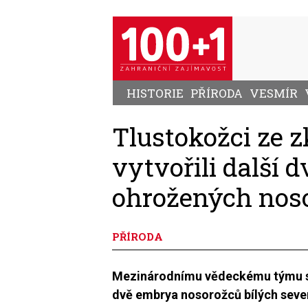
Přejít
k
hlavnímu
obsahu
HISTORIE
PŘÍRODA
VESMÍR
Tlustokožci ze 
vytvořili další 
ohrožených nos
PŘÍRODA
Mezinárodnímu vědeckému týmu se 
dvě embrya nosorožců bílých sever