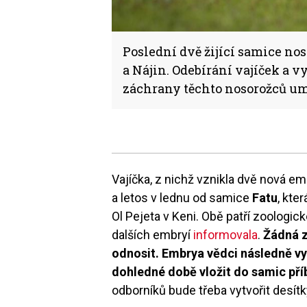
Poslední dvě žijící samice nos
a Nájin. Odebírání vajíček a v
záchrany těchto nosorožců um
Vajíčka, z nichž vznikla dvě nová emb
a letos v lednu od samice
Fatu
, kte
Ol Pejeta v Keni. Obě patří zoologic
dalších embryí
informovala
.
Žádná z
odnosit.
Embrya vědci následně vytvo
dohledné době vložit do samic pří
odborníků bude třeba vytvořit desít