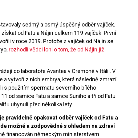
dstavovaly sedmý a osmý úspěšný odběr vajíček.
ískat od Fatu a Nájin celkem 119 vajíček. První
řili v roce 2019. Protože z vajíček od Nájin se
ryo,
rozhodli vědci loni o tom, že od Nájin již
ážejí do laboratoře Avantea v Cremoně v Itálii. V
 je a vytvoří z nich embrya, která následně zmrazí.
li s použitím spermatu severního bílého
 11 od samice Fatu a samce Suniho a tři od Fatu
ifu uhynuli před několika lety.
e pravidelně opakovat odběr vajíček od Fatu a
ude možné a zodpovědné s ohledem na zdraví
amně financován německým ministerstvem