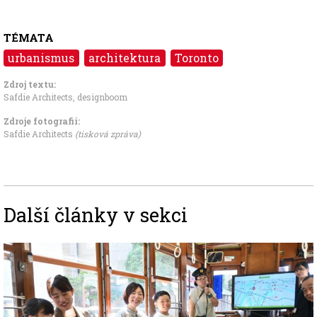
TÉMATA
urbanismus
architektura
Toronto
Zdroj textu:
Safdie Architects
,
designboom
Zdroje fotografii:
Safdie Architects
(tisková zpráva)
Další články v sekci
Image