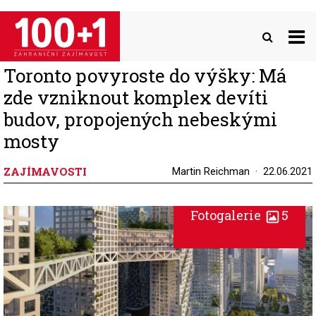
Přejít
k
hlavnímu
obsahu
Toronto povyroste do výšky: Má
zde vzniknout komplex devíti
budov, propojených nebeskými
mosty
ZAJÍMAVOSTI
Martin Reichman
22.06.2021
Fotogalerie
5