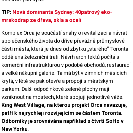
TIP:
Nová dominanta Sydney: 40patrový eko-
mrakodrap ze dřeva, skla a oceli
Komplex Orca je součástí snahy o revitalizaci a návrat
společenského života do dříve převážně průmyslové
části města, která je dnes od zbytku „starého“ Toronta
oddělena železniční tratí. Návrh architektů počítá s
komerční infrastrukturou v podobě obchodů, restaurací
a velké nákupní galerie. Ta má být v zimních měsících
krytá, v létě se pak otevře a propojí s městským
parkem. Další odpočinkové zelené plochy mají
vzniknout na mostech, které spojují jednotlivé věže.
King West Village, na kterou projekt Orca navazuje,
patří k nejrychleji rozvíjejícím se částem Toronta.
Odborníky je srovnávána například s čtvrtí SoHo v
New Yorku
.