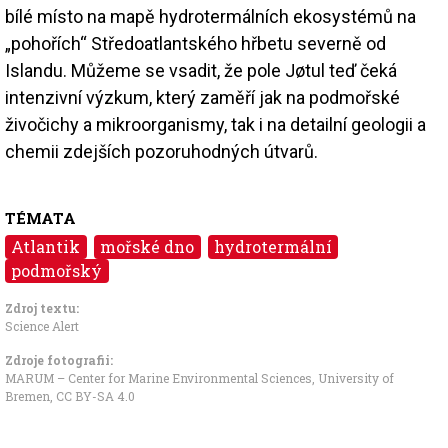
bílé místo na mapě hydrotermálních ekosystémů na
„pohořích“ Středoatlantského hřbetu severně od
Islandu. Můžeme se vsadit, že pole Jøtul teď čeká
intenzivní výzkum, který zaměří jak na podmořské
živočichy a mikroorganismy, tak i na detailní geologii a
chemii zdejších pozoruhodných útvarů.
TÉMATA
Atlantik
mořské dno
hydrotermální
podmořský
Zdroj textu:
Science Alert
Zdroje fotografii:
MARUM – Center for Marine Environmental Sciences, University of
Bremen
,
CC BY-SA 4.0