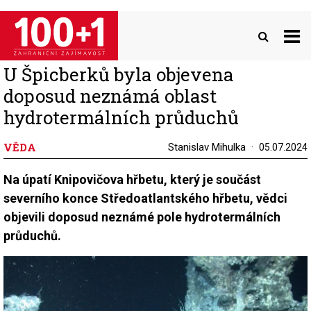
Přejít
k
hlavnímu
obsahu
U Špicberků byla objevena
doposud neznámá oblast
hydrotermálních průduchů
VĚDA
Stanislav Mihulka
05.07.2024
Na úpatí Knipovičova hřbetu, který je součást
severního konce Středoatlantského hřbetu, vědci
objevili doposud neznámé pole hydrotermálních
průduchů.