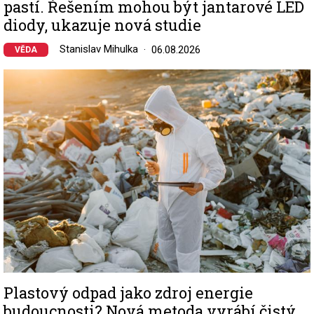
pastí. Řešením mohou být jantarové LED
diody, ukazuje nová studie
Stanislav Mihulka
06.08.2026
VĚDA
Image
Plastový odpad jako zdroj energie
budoucnosti? Nová metoda vyrábí čistý