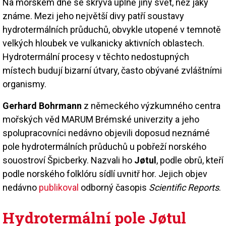
Na mořském dně se skrývá úplně jiný svět, než jaký
známe. Mezi jeho největší divy patří soustavy
hydrotermálních průduchů, obvykle utopené v temnotě
velkých hloubek ve vulkanicky aktivních oblastech.
Hydrotermální procesy v těchto nedostupných
místech budují bizarní útvary, často obývané zvláštními
organismy.
Gerhard Bohrmann
z německého výzkumného centra
mořských věd MARUM Brémské univerzity a jeho
spolupracovníci nedávno objevili doposud neznámé
pole hydrotermálních průduchů u pobřeží norského
souostroví Špicberky. Nazvali ho
Jøtul
, podle obrů, kteří
podle norského folklóru sídlí uvnitř hor. Jejich objev
nedávno
publikoval
odborný časopis
Scientific Reports
.
Hydrotermální pole Jøtul