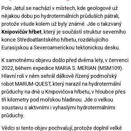
Pole Jøtul se nachází v místech, kde geologové už
nějakou dobu po hydrotermálních průduších pátrali,
protože všude kolem už byly známé. Jde o takzvaný
Knipovičův hřbet
, který je součástí struktur severního
konce Středoatlantského hřbetu, rozdělujícího
Eurasijskou a Severoamerickou tektonickou desku.
K samotnému objevu došlo před dvěma lety, v červenci
2022, během expedice MARIA S. MERIAN (MSM109).
Hlavní roli v něm sehrál dálkově řízený podmořský
robot MARUM-QUEST, který narazil na hydrotermální
průduchy na dně u Knipovičova hřbetu, v hloubce přes
tři kilometry pod mořskou hladinou. Jde o velkou
soustavu s aktivními i vyhaslými hydrotermálními
průduchy.
Vědci si tento objev pochvalují, protože doplnil velké