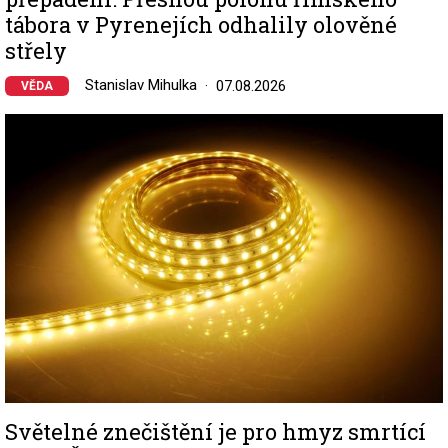
tábora v Pyrenejích odhalily olověné
střely
Stanislav Mihulka
07.08.2026
VĚDA
Image
Světelné znečištění je pro hmyz smrtící