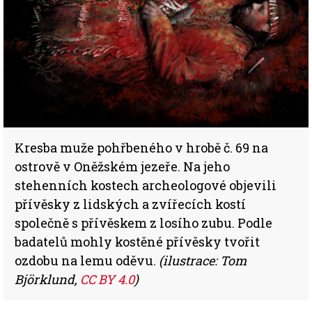
Kresba muže pohřbeného v hrobě č. 69 na
ostrově v Oněžském jezeře. Na jeho
stehenních kostech archeologové objevili
přívěsky z lidských a zvířecích kostí
společně s přívěskem z losího zubu. Podle
badatelů mohly kostěné přívěsky tvořit
ozdobu na lemu oděvu.
(ilustrace: Tom
Björklund,
CC BY 4.0
)