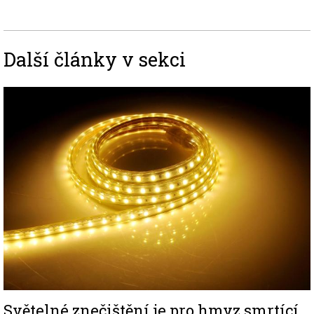
Další články v sekci
Image
Světelné znečištění je pro hmyz smrtící