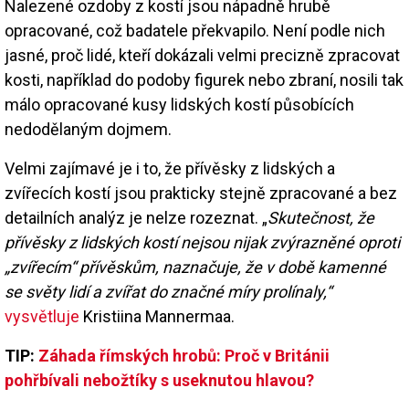
Nalezené ozdoby z kostí jsou nápadně hrubě
opracované, což badatele překvapilo. Není podle nich
jasné, proč lidé, kteří dokázali velmi precizně zpracovat
kosti, například do podoby figurek nebo zbraní, nosili tak
málo opracované kusy lidských kostí působících
nedodělaným dojmem.
Velmi zajímavé je i to, že přívěsky z lidských a
zvířecích kostí jsou prakticky stejně zpracované a bez
detailních analýz je nelze rozeznat. „
Skutečnost, že
přívěsky z lidských kostí nejsou nijak zvýrazněné oproti
„zvířecím“ přívěskům, naznačuje, že v době kamenné
se světy lidí a zvířat do značné míry prolínaly,“
vysvětluje
Kristiina Mannermaa.
TIP:
Záhada římských hrobů: Proč v Británii
pohřbívali nebožtíky s useknutou hlavou?