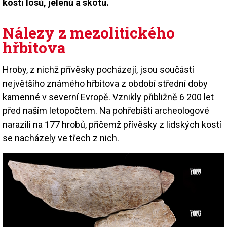
kostí losů, jelenů a skotu.
Nálezy z mezolitického
hřbitova
Hroby, z nichž přívěsky pocházejí, jsou součástí
největšího známého hřbitova z období střední doby
kamenné v severní Evropě. Vznikly přibližně 6 200 let
před naším letopočtem. Na pohřebišti archeologové
narazili na 177 hrobů, přičemž přívěsky z lidských kostí
se nacházely ve třech z nich.