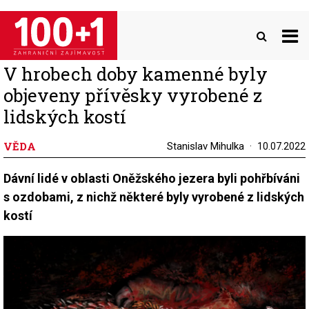
Přejít
k
hlavnímu
obsahu
V hrobech doby kamenné byly
objeveny přívěsky vyrobené z
lidských kostí
VĚDA
Stanislav Mihulka
10.07.2022
Dávní lidé v oblasti Oněžského jezera byli pohřbíváni
s ozdobami, z nichž některé byly vyrobené z lidských
kostí