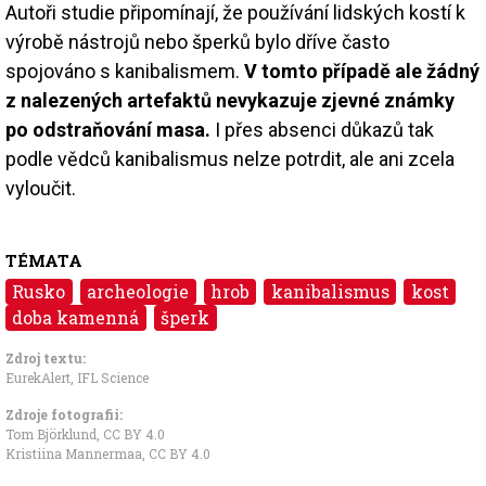
Autoři studie připomínají, že používání lidských kostí k
výrobě nástrojů nebo šperků bylo dříve často
spojováno s kanibalismem.
V tomto případě ale žádný
z nalezených artefaktů nevykazuje zjevné známky
po odstraňování masa.
I přes absenci důkazů tak
podle vědců kanibalismus nelze potrdit, ale ani zcela
vyloučit.
TÉMATA
Rusko
archeologie
hrob
kanibalismus
kost
doba kamenná
šperk
Zdroj textu:
EurekAlert
,
IFL Science
Zdroje fotografii:
Tom Björklund
,
CC BY 4.0
Kristiina Mannermaa
,
CC BY 4.0