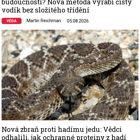
budoucnosti? Nová metoda vyrábí čistý
vodík bez složitého třídění
Martin Reichman
05.08.2026
VĚDA
Image
Nová zbraň proti hadímu jedu: Vědci
odhalili, jak ochranné proteiny z hadí