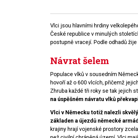
Vlci jsou hlavními hrdiny velkolepéh
České republice v minulých stoletích
postupně vracejí. Podle odhadů žije 
Návrat šelem
Populace vlků v sousedním Německu 
hovoří až o 600 vlcích, přičemž jej
Zhruba každé tři roky se tak jejich 
na úspěšném návratu vlků překva
Vlci v Německu totiž nalezli skvěl
základen a újezdů německé armá
krajiny hrají vojenské prostory zcel
než civilní chráněná území. Vlci ma