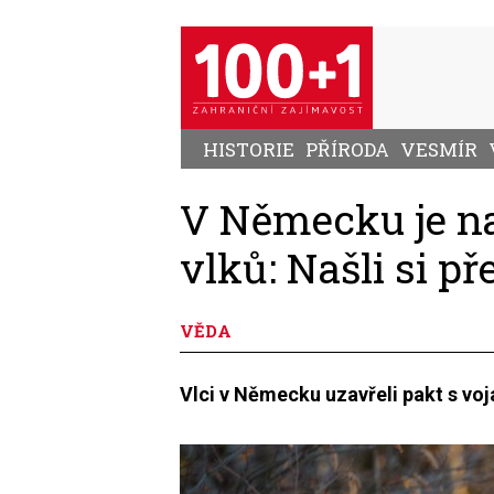
Přejít
k
hlavnímu
obsahu
HISTORIE
PŘÍRODA
VESMÍR
V Německu je n
vlků: Našli si p
VĚDA
Vlci v Německu uzavřeli pakt s voj