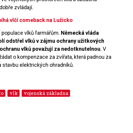
dobře zvládají.
bíhá vlčí comeback na Lužicko
 populace vlků farmářům.
Německá vláda
lí odstřel vlků v zájmu ochrany užitkových
 a ochranu vlků považují za nedotknutelnou
. V
ádat o kompenzace za zvířata, která padnou za
a stavbu elektrických ohradníků.
ko
vlk
vojenská základna