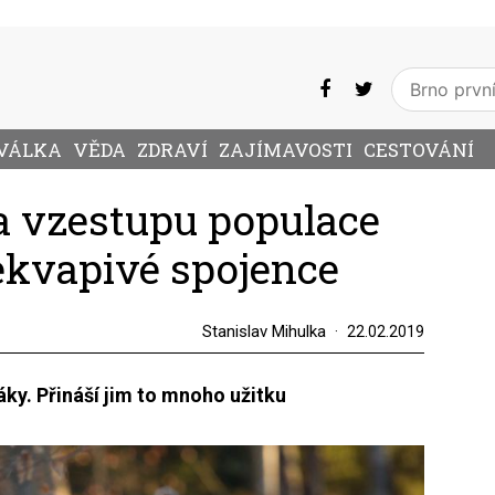
VÁLKA
VĚDA
ZDRAVÍ
ZAJÍMAVOSTI
CESTOVÁNÍ
a vzestupu populace
řekvapivé spojence
Stanislav Mihulka
22.02.2019
áky. Přináší jim to mnoho užitku