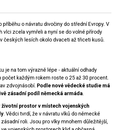
o příběhu o návratu divočiny do střední Evropy. V
 vlci zcela vymřeli a nyní se do volné přírody
v českých lesích okolo dvaceti až třiceti kusů.
je na tom výrazně lépe - aktuální odhady
ich počet každým rokem roste o 25 až 30 procent.
stav zdvojnásobí.
Podle nové vědecké studie má
pivě zásadní podíl německá armáda
.
ý životní prostor v místech vojenských
dy
. Vědci tvrdí, že v návratu vlků do německé
a zásadní roli. Jsou pro vlky mnohem důležitější,
jí ve vojenských prostorech klid a občasná