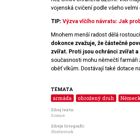
vojenská cvičení podle všeho velmi 
TIP:
Výzva vlčího návratu: Jak pro
Mnohem menší radost dělá rostoucí
dokonce zvažuje, že částečně povo
zvířat. Proti jsou ochránci zvířat
současnosti mohu němečtí farmáři ž
oběť vlkům. Dostávají také dotace n
TÉMATA
armáda
ohrožený druh
Němec
Zdroj textu:
Science
Zdroje fotografii:
Shutterstock