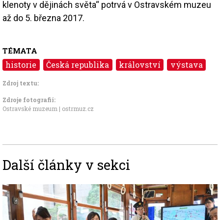
klenoty v dějinách světa“ potrvá v Ostravském muzeu
až do 5. března 2017.
TÉMATA
historie
Česká republika
království
výstava
Zdroj textu:
Zdroje fotografii:
Ostravské muzeum | ostrmuz.cz
Další články v sekci
Image