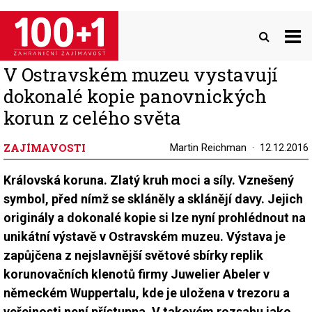
Přejít
k
hlavnímu
obsahu
V Ostravském muzeu vystavují
dokonalé kopie panovnických
korun z celého světa
ZAJÍMAVOSTI
Martin Reichman
12.12.2016
Královská koruna. Zlatý kruh moci a síly. Vznešený
symbol, před nímž se skláněly a sklánějí davy. Jejich
originály a dokonalé kopie si lze nyní prohlédnout na
unikátní výstavě v Ostravském muzeu. Výstava je
zapůjčena z nejslavnější světové sbírky replik
korunovačních klenotů firmy Juwelier Abeler v
německém Wuppertalu, kde je uložena v trezoru a
veřejnosti není přístupna. V takovém rozsahu jako