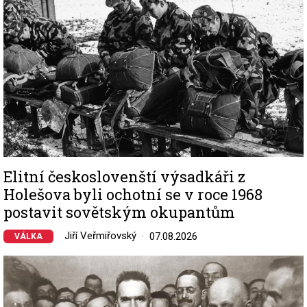
Elitní českoslovenští výsadkáři z
Holešova byli ochotní se v roce 1968
postavit sovětským okupantům
Jiří Veřmiřovský
07.08.2026
VÁLKA
Image