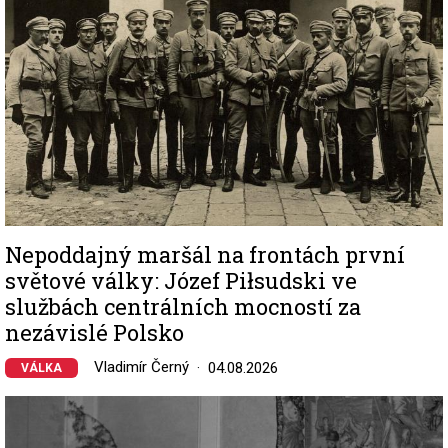
Nepoddajný maršál na frontách první
světové války: Józef Piłsudski ve
službách centrálních mocností za
nezávislé Polsko
Vladimír Černý
04.08.2026
VÁLKA
Image