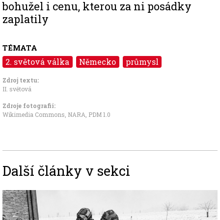
bohužel i cenu, kterou za ni posádky
zaplatily
TÉMATA
2. světová válka
Německo
průmysl
Zdroj textu:
II. světová
Zdroje fotografii:
Wikimedia Commons, NARA
,
PDM 1.0
Další články v sekci
Image