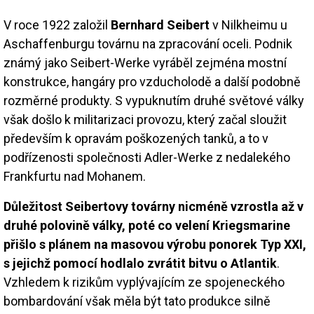
V roce 1922 založil
Bernhard Seibert
v Nilkheimu u
Aschaffenburgu továrnu na zpracování oceli. Podnik
známý jako Seibert-Werke vyráběl zejména mostní
konstrukce, hangáry pro vzducholodě a další podobně
rozměrné produkty. S vypuknutím druhé světové války
však došlo k militarizaci provozu, který začal sloužit
především k opravám poškozených tanků, a to v
podřízenosti společnosti Adler-Werke z nedalekého
Frankfurtu nad Mohanem.
Důležitost Seibertovy továrny nicméně vzrostla až v
druhé polovině války, poté co velení Kriegsmarine
přišlo s plánem na masovou výrobu ponorek Typ XXI,
s jejichž pomocí hodlalo zvrátit bitvu o Atlantik
.
Vzhledem k rizikům vyplývajícím ze spojeneckého
bombardování však měla být tato produkce silně