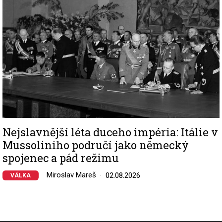
Nejslavnější léta duceho impéria: Itálie v
Mussoliniho područí jako německý
spojenec a pád režimu
Miroslav Mareš
02.08.2026
VÁLKA