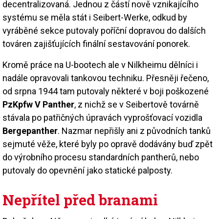
decentralizovaná. Jednou z částí nově vznikajícího
systému se měla stát i Seibert-Werke, odkud by
vyráběné sekce putovaly poříční dopravou do dalších
továren zajišťujících finální sestavování ponorek.
Kromě práce na U-bootech ale v Nilkheimu dělníci i
nadále opravovali tankovou techniku. Přesněji řečeno,
od srpna 1944 tam putovaly některé v boji poškozené
PzKpfw V Panther
, z nichž se v Seibertově továrně
stávala po patřičných úpravách vyprošťovací vozidla
Bergepanther
. Nazmar nepřišly ani z původních tanků
sejmuté věže, které byly po opravě dodávány buď zpět
do výrobního procesu standardních pantherů, nebo
putovaly do opevnění jako statické palposty.
Nepřítel před branami