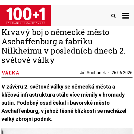
Přejít
k
hlavnímu
obsahu
Krvavý boj o německé město
Aschaffenburg a fabriku
Nilkheimu v posledních dnech 2.
světové války
VÁLKA
Jiří Suchánek
26.06.2026
V závěru 2. světové války se německá města a
klíčová infrastruktura stále více měnily v hromady
sutin. Podobný osud čekal i bavorské město
Aschaffenburg, v jehož těsné blízkosti se nacházel
velký zbrojní podnik.