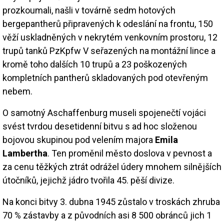
prozkoumali, našli v továrně sedm hotových
bergepantherů připravených k odeslání na frontu, 150
věží uskladněných v nekrytém venkovním prostoru, 12
trupů tanků PzKpfw V seřazených na montážní lince a
kromě toho dalších 10 trupů a 23 poškozených
kompletních pantherů skladovaných pod otevřeným
nebem.
O samotný Aschaffenburg museli spojenečtí vojáci
svést tvrdou desetidenní bitvu s ad hoc složenou
bojovou skupinou pod velením majora
Emila
Lambertha
. Ten proměnil město doslova v pevnost a
za cenu těžkých ztrát odrážel údery mnohem silnějších
útočníků, jejichž jádro tvořila 45. pěší divize.
Na konci bitvy 3. dubna 1945 zůstalo v troskách zhruba
70 % zástavby a z původních asi 8 500 obránců jich 1