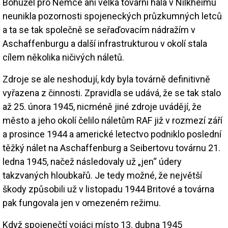
Bohužel pro Němce ani velká tovární hala v Nilkheimu
neunikla pozornosti spojeneckých průzkumných letců
a ta se tak společně se seřaďovacím nádražím v
Aschaffenburgu a další infrastrukturou v okolí stala
cílem několika ničivých náletů.
Zdroje se ale neshodují, kdy byla továrně definitivně
vyřazena z činnosti. Zpravidla se udává, že se tak stalo
až 25. února 1945, nicméně jiné zdroje uvádějí, že
město a jeho okolí čelilo náletům RAF již v rozmezí září
a prosince 1944 a americké letectvo podniklo poslední
těžký nálet na Aschaffenburg a Seibertovu továrnu 21.
ledna 1945, načež následovaly už „jen“ údery
takzvaných hloubkařů. Je tedy možné, že největší
škody způsobili už v listopadu 1944 Britové a továrna
pak fungovala jen v omezeném režimu.
Když spojenečtí vojáci místo 13. dubna 1945