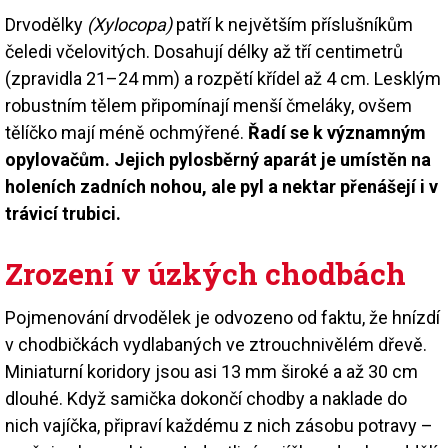
Drvodělky
(Xylocopa)
patří k největším příslušníkům
čeledi včelovitých. Dosahují délky až tří centimetrů
(zpravidla 21–24 mm) a rozpětí křídel až 4 cm. Lesklým
robustním tělem připomínají menší čmeláky, ovšem
tělíčko mají méně ochmýřené.
Řadí se k významným
opylovačům. Jejich pylosběrný aparát je umístěn na
holeních zadních nohou, ale pyl a nektar přenášejí i v
trávicí trubici.
Zrození v úzkých chodbách
Pojmenování drvodělek je odvozeno od faktu, že hnízdí
v chodbičkách vydlabaných ve ztrouchnivělém dřevě.
Miniaturní koridory jsou asi 13 mm široké a až 30 cm
dlouhé. Když samička dokončí chodby a naklade do
nich vajíčka, připraví každému z nich zásobu potravy –