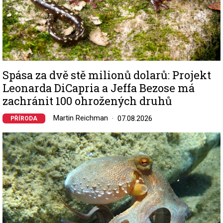
Spása za dvě stě milionů dolarů: Projekt
Leonarda DiCapria a Jeffa Bezose má
zachránit 100 ohrožených druhů
Martin Reichman
07.08.2026
PŘÍRODA
Image