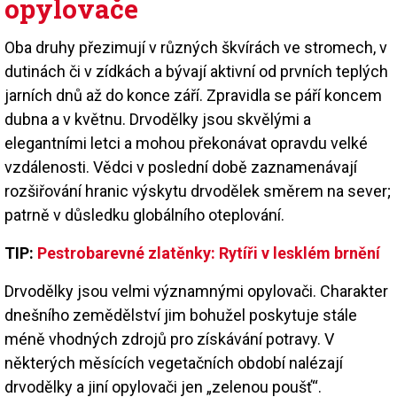
opylovače
Oba druhy přezimují v různých škvírách ve stromech, v
dutinách či v zídkách a bývají aktivní od prvních teplých
jarních dnů až do konce září. Zpravidla se páří koncem
dubna a v květnu. Drvodělky jsou skvělými a
elegantními letci a mohou překonávat opravdu velké
vzdálenosti. Vědci v poslední době zaznamenávají
rozšiřování hranic výskytu drvodělek směrem na sever;
patrně v důsledku globálního oteplování.
TIP:
Pestrobarevné zlatěnky: Rytíři v lesklém brnění
Drvodělky jsou velmi významnými opylovači. Charakter
dnešního zemědělství jim bohužel poskytuje stále
méně vhodných zdrojů pro získávání potravy. V
některých měsících vegetačních období nalézají
drvodělky a jiní opylovači jen „zelenou poušť“.