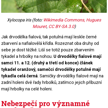
Xylocopa iris (foto:
Wikimedia Commons, Hugues
Mouret
,
CC BY-SA 3.0
)
Jak drvodělka fialová, tak potulná mají leskle černé
zbarvení a nafialovělá křídla. Rozeznat oba druhy od
sebe je dost těžké. Liší se totiž pouze zbarvením
tykadel a hrbolky na nohou.
U drvodělky fialové mají
samci 11. a 12. (druhý a třetí od konce) článek
tykadel oranžový, samečci drvodělky potulné mají
tykadla celá černá
. Samičky drvodělky fialové mají na
zadní holeni dvě řady hrbolků, zatímco jejich příbuzní
mají hrbolky na celé holeni.
Nebezpečí pro významné