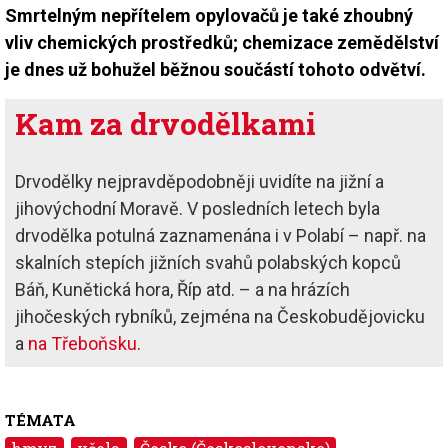
Smrtelným nepřítelem opylovačů je také zhoubný
vliv chemických prostředků; chemizace zemědělství
je dnes už bohužel běžnou součástí tohoto odvětví.
Kam za drvodělkami
Drvodělky nejpravděpodobněji uvidíte na jižní a
jihovýchodní Moravě. V posledních letech byla
drvodělka potulná zaznamenána i v Polabí – např. na
skalních stepích jižních svahů polabských kopců
Báň, Kunětická hora, Říp atd. – a na hrázích
jihočeských rybníků, zejména na Českobudějovicku
a
na Třeboňsku
.
TÉMATA