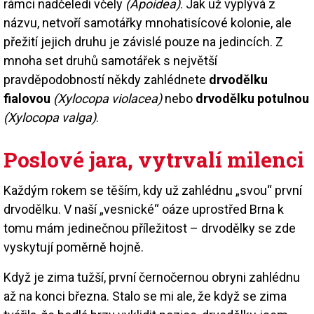
rámci nadčeledi včely
(Apoidea)
. Jak už vyplývá z
názvu, netvoří samotářky mnohatisícové kolonie, ale
přežití jejich druhu je závislé pouze na jedincích. Z
mnoha set druhů samotářek s největší
pravděpodobností někdy zahlédnete
drvodělku
fialovou
(Xylocopa violacea)
nebo
drvodělku potulnou
(Xylocopa valga)
.
Poslové jara, vytrvalí milenci
Každým rokem se těším, kdy už zahlédnu „svou“ první
drvodělku. V naší „vesnické“ oáze uprostřed Brna k
tomu mám jedinečnou příležitost – drvodělky se zde
vyskytují poměrně hojně.
Když je zima tužší, první černočernou obryni zahlédnu
až na konci března. Stalo se mi ale, že když se zima