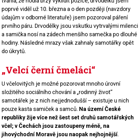
tvářila, že hodlá brzy vyklidit pozice, drvodělku jsem
poprvé viděl už 10. března a o den později (navzdory
údajům v odborné literatuře) jsem pozoroval páření
prvního páru. Drvodělky jsou vskutku vytrvalými milenci
a samička nosí na zádech menšího samečka po dlouhé
hodiny. Následné mrazy však zahnaly samotářky opět
do úkrytů.
„Velcí černí čmeláci“
U včelovitých je možné pozorovat mnoho úrovní
složitého sociálního chování a „rodinný život“
samotářek je z nich nejjednodušší – existuje u nich
pouze kasta samiček a samců.
Na území České
republiky žije více než šest set druhů samotářských
včel; v Čechách jsou zastoupeny méně, na
jihovýchodní Moravě jsou naopak nejhojnější
.