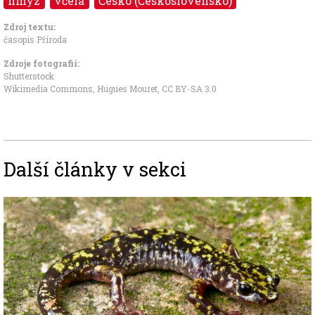
hmyz
včela
Česko (Československo)
Zdroj textu:
časopis Příroda
Zdroje fotografii:
Shutterstock
Wikimedia Commons, Hugues Mouret
,
CC BY-SA 3.0
Další články v sekci
Image