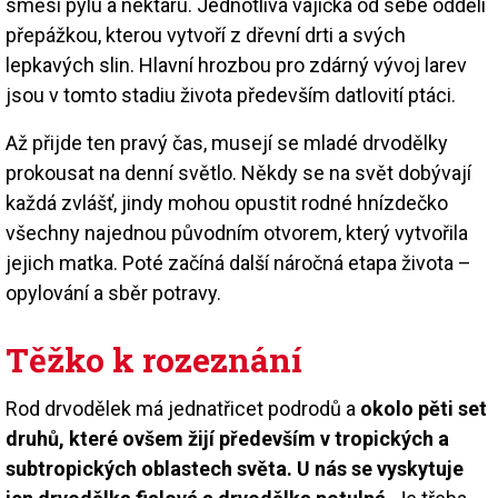
směsi pylu a nektaru. Jednotlivá vajíčka od sebe oddělí
přepážkou, kterou vytvoří z dřevní drti a svých
lepkavých slin. Hlavní hrozbou pro zdárný vývoj larev
jsou v tomto stadiu života především datlovití ptáci.
Až přijde ten pravý čas, musejí se mladé drvodělky
prokousat na denní světlo. Někdy se na svět dobývají
každá zvlášť, jindy mohou opustit rodné hnízdečko
všechny najednou původním otvorem, který vytvořila
jejich matka. Poté začíná další náročná etapa života –
opylování a sběr potravy.
Těžko k rozeznání
Rod drvodělek má jednatřicet podrodů a
okolo pěti set
druhů, které ovšem žijí především v tropických a
subtropických oblastech světa. U nás se vyskytuje