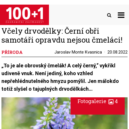
Přejít
k
hlavnímu
obsahu
Včely drvodělky: Černí obři
samotáři opravdu nejsou čmeláci!
PŘÍRODA
Jaroslav Monte Kvasnica
20.08.2022
„To je ale obrovský čmelák! A celý černý,“ vykřikl
udiveně vnuk. Není jediný, koho vzhled
nepřehlédnutelného hmyzu pomýlil. Jen málokdo
totiž slyšel o tajuplných drvodělkách…
Fotogalerie
4