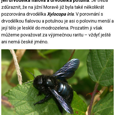
jen drvodělka fialová a drvodělka potulná
. Je třeba
zdůraznit, že na jižní Moravě již byla také několikrát
pozorována drvodělka
Xylocopa iris
. V porovnání s
drvodělkou fialovou a potulnou je asi o polovinu menší a
její tělo je lesklé do modrozelena. Prozatím ji však
můžeme považovat za výjimečnou raritu – vždyť ještě
ani nemá české jméno.