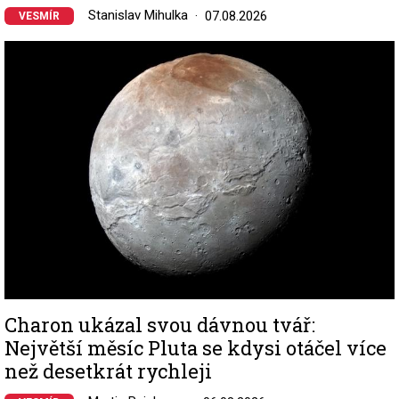
Stanislav Mihulka
07.08.2026
VESMÍR
Image
Charon ukázal svou dávnou tvář:
Největší měsíc Pluta se kdysi otáčel více
než desetkrát rychleji