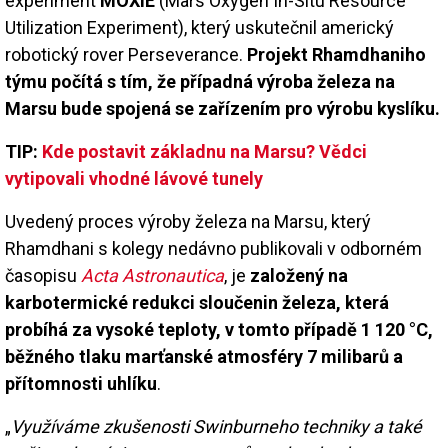
experiment
MOXIE
(Mars Oxygen In-Situ Resource
Utilization Experiment), který uskutečnil americký
robotický rover Perseverance.
Projekt Rhamdhaniho
týmu počítá s tím, že případná výroba železa na
Marsu bude spojená se zařízením pro výrobu kyslíku.
TIP:
Kde postavit základnu na Marsu? Vědci
vytipovali vhodné lávové tunely
Uvedený proces výroby železa na Marsu, který
Rhamdhani s kolegy nedávno publikovali v odborném
časopisu
Acta Astronautica
, je
založený na
karbotermické redukci sloučenin železa, která
probíhá za vysoké teploty, v tomto případě 1 120 °C,
běžného tlaku marťanské atmosféry 7 milibarů a
přítomnosti uhlíku
.
„
Využíváme zkušenosti Swinburneho techniky a také