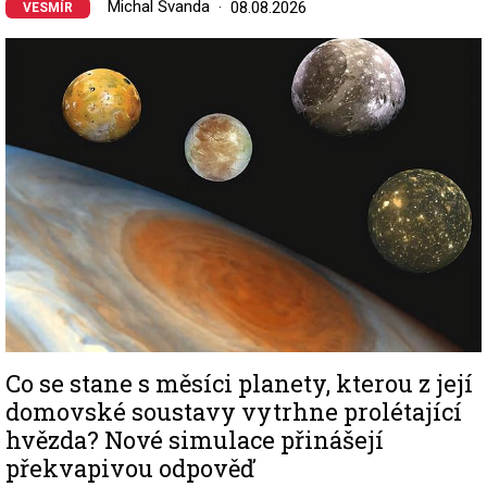
Michal Švanda
08.08.2026
VESMÍR
Image
Co se stane s měsíci planety, kterou z její
domovské soustavy vytrhne prolétající
hvězda? Nové simulace přinášejí
překvapivou odpověď