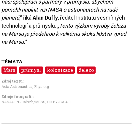
naši spolupráci s partnery v průmyslu, abychom
pomohli naplnit vizi NASA o astronautech na rudé
planetě
,“ říká
Alan Duffy
, ředitel Institutu vesmírných
technologií a průmyslu. „
Tento výzkum výroby železa
na Marsu je předehrou k velkému skoku lidstva vpřed
na Marsu.
“
TÉMATA
Mars
průmysl
kolonizace
železo
Zdroj textu:
Acta Astronautica
,
Phys.org
Zdroje fotografii:
NASA/JPL-Caltech/MSSS
,
CC BY-SA 4.0