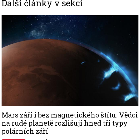
Další články v sekci
Image
Mars září i bez magnetického štítu: Vědci
na rudé planetě rozlišují hned tři typy
polárních září