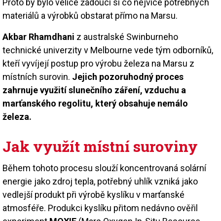
Proto by bylo velice žádoucí si co nejvíce potřebných
materiálů a výrobků obstarat přímo na Marsu.
Akbar Rhamdhani
z australské Swinburneho
technické univerzity v Melbourne vede tým odborníků,
kteří vyvíjejí postup pro výrobu železa na Marsu z
místních surovin.
Jejich pozoruhodný proces
zahrnuje využití slunečního záření, vzduchu a
marťanského regolitu, který obsahuje nemálo
železa.
Jak využít místní suroviny
Během tohoto procesu slouží koncentrovaná solární
energie jako zdroj tepla, potřebný uhlík vzniká jako
vedlejší produkt při výrobě kyslíku v marťanské
atmosféře. Produkci kyslíku přitom nedávno ověřil