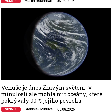
Martin Reichman
06.08.2026
VESMÍR
Image
Venuše je dnes žhavým světem. V
minulosti ale mohla mít oceány, které
pokrývaly 90 % jejího povrchu
Stanislav Mihulka
05.08.2026
VESMÍR