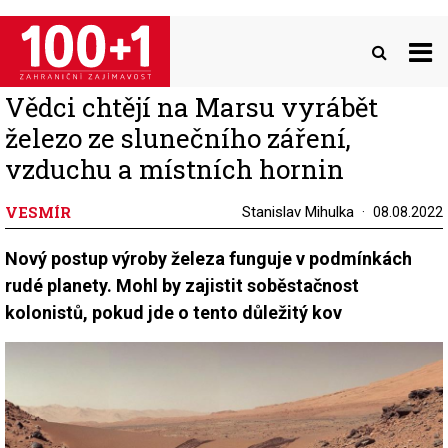
Přejít
k
hlavnímu
obsahu
Vědci chtějí na Marsu vyrábět
železo ze slunečního záření,
vzduchu a místních hornin
VESMÍR
Stanislav Mihulka
08.08.2022
Nový postup výroby železa funguje v podmínkách
rudé planety. Mohl by zajistit soběstačnost
kolonistů, pokud jde o tento důležitý kov