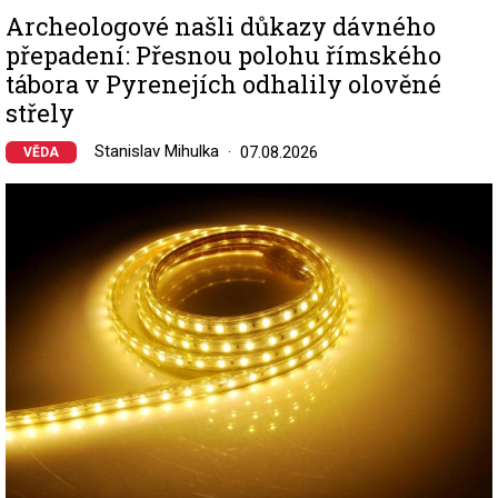
Archeologové našli důkazy dávného
přepadení: Přesnou polohu římského
tábora v Pyrenejích odhalily olověné
střely
Stanislav Mihulka
07.08.2026
VĚDA
Image