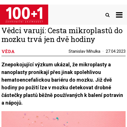
Přejít
k
hlavnímu
obsahu
Vědci varují: Cesta mikroplastů do
mozku trvá jen dvě hodiny
VĚDA
Stanislav Mihulka
27.04.2023
Znepokojující výzkum ukázal, že mikroplasty a
nanoplasty pronikají přes jinak spolehlivou
hematoencefalickou bariéru do mozku. Již dvě
hodiny po požití lze v mozku detekovat drobné
částečky plastů běžně používaných k balení potravin
a nápojů.