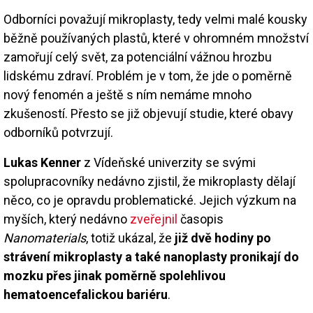
Odborníci považují mikroplasty, tedy velmi malé kousky
běžně používaných plastů, které v ohromném množství
zamořují celý svět, za potenciální vážnou hrozbu
lidskému zdraví. Problém je v tom, že jde o poměrně
nový fenomén a ještě s ním nemáme mnoho
zkušeností. Přesto se již objevují studie, které obavy
odborníků potvrzují.
Lukas Kenner
z Vídeňské univerzity se svými
spolupracovníky nedávno zjistil, že mikroplasty dělají
něco, co je opravdu problematické. Jejich výzkum na
myších, který nedávno
zveřejnil
časopis
Nanomaterials
, totiž ukázal, že
již dvě hodiny po
strávení mikroplasty a také nanoplasty pronikají do
mozku přes jinak poměrně spolehlivou
hematoencefalickou bariéru
.