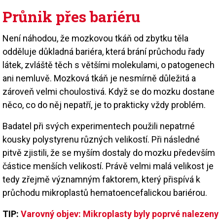
Průnik přes bariéru
Není náhodou, že mozkovou tkáň od zbytku těla
odděluje důkladná bariéra, která brání průchodu řady
látek, zvláště těch s většími molekulami, o patogenech
ani nemluvě. Mozková tkáň je nesmírně důležitá a
zároveň velmi choulostivá. Když se do mozku dostane
něco, co do něj nepatří, je to prakticky vždy problém.
Badatel při svých experimentech použili nepatrné
kousky polystyrenu různých velikostí. Při následné
pitvě zjistili, že se myším dostaly do mozku především
částice menších velikostí. Právě velmi malá velikost je
tedy zřejmě významným faktorem, který přispívá k
průchodu mikroplastů hematoencefalickou bariérou.
TIP:
Varovný objev: Mikroplasty byly poprvé nalezeny