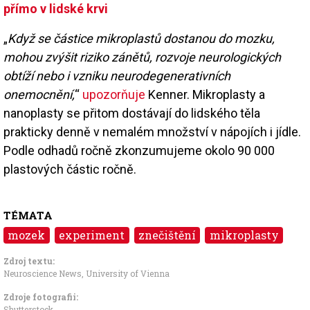
přímo v lidské krvi
„
Když se částice mikroplastů dostanou do mozku,
mohou zvýšit riziko zánětů, rozvoje neurologických
obtíží nebo i vzniku neurodegenerativních
onemocnění,
“
upozorňuje
Kenner. Mikroplasty a
nanoplasty se přitom dostávají do lidského těla
prakticky denně v nemalém množství v nápojích i jídle.
Podle odhadů ročně zkonzumujeme okolo 90 000
plastových částic ročně.
TÉMATA
mozek
experiment
znečištění
mikroplasty
Zdroj textu:
Neuroscience News
,
University of Vienna
Zdroje fotografii:
Shutterstock