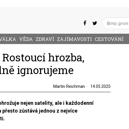
VÁLKA
VĚDA
ZDRAVÍ
ZAJÍMAVOSTI
CESTOVÁNÍ
 Rostoucí hrozba,
dně ignorujeme
Martin Reichman
14.05.2025
rožuje nejen satelity, ale i každodenní
 přesto zůstává jednou z nejvíce
i.