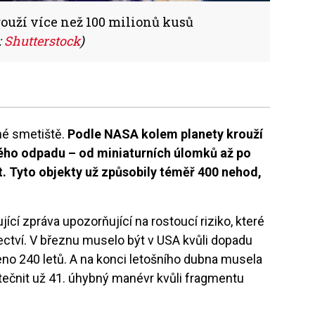
uží více než 100 milionů kusů
:
Shutterstock
)
né smetiště.
Podle NASA kolem planety krouží
ného odpadu – od miniaturních úlomků až po
t. Tyto objekty už způsobily téměř 400 nehod,
ící zpráva upozorňující na rostoucí riziko, které
ectví. V březnu muselo být v USA kvůli dopadu
no 240 letů. A na konci letošního dubna musela
ečnit už 41. úhybný manévr kvůli fragmentu