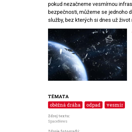
pokud nezačneme vesmírnou infrastr
bezpečnosti, můžeme se jednoho dne
služby, bez kterých si dnes už živo
Image
TÉMATA
oběžná dráha
odpad
vesmír
Zdroj textu:
SpaceNews
Zdroje fotografii: