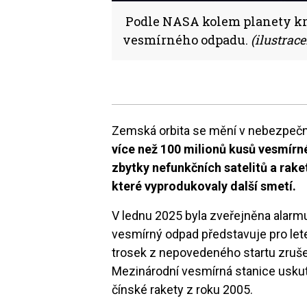
Podle NASA kolem planety kro
vesmírného odpadu.
(ilustrace
Zemská orbita se mění v nebezpeč
více než 100 milionů kusů vesmír
zbytky nefunkčních satelitů a rake
které vyprodukovaly další smetí.
V lednu 2025 byla zveřejněna alarmuj
vesmírný odpad představuje pro let
trosek z nepovedeného startu zruše
Mezinárodní vesmírná stanice uskut
čínské rakety z roku 2005.