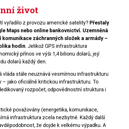
nní život
í vyřadilo z provozu americké satelity?
Přestaly
gle Maps nebo online bankovnictví. Uzemněná
ící komunikace záchranných složek a armády –
olika hodin
. Jelikož GPS infrastruktura
mický přínos ve výši 1,4 bilionu dolarů, její
rdu dolarů každý den.
 vláda stále neuznává vesmírnou infrastrukturu
 – jako oficiálně kritickou infrastrukturu. To
dedikovaný rozpočet, odpovědnostní struktura i
kritické považovány (energetika, komunikace,
mírná infrastruktura zcela nezbytné. Každý další
avděpodobnost, že dojde k velkému výpadku. A