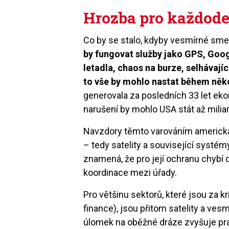
Hrozba pro každode
Co by se stalo, kdyby vesmírné smet
by fungovat služby jako GPS, Goo
letadla, chaos na burze, selhávaj
to vše by mohlo nastat během něk
generovala za posledních 33 let ekono
narušení by mohlo USA stát až milia
Navzdory těmto varováním americká
– tedy satelity a související systémy
znamená, že pro její ochranu chybí 
koordinace mezi úřady.
Pro většinu sektorů, které jsou za 
finance), jsou přitom satelity a ves
úlomek na oběžné dráze zvyšuje pr