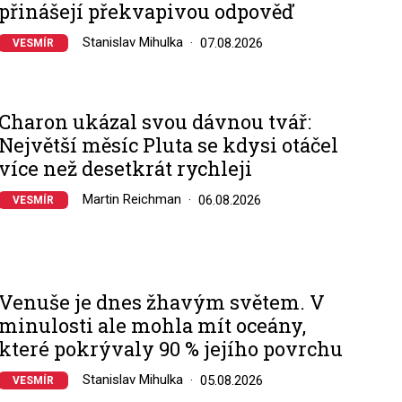
přinášejí překvapivou odpověď
Stanislav Mihulka
07.08.2026
VESMÍR
Charon ukázal svou dávnou tvář:
Největší měsíc Pluta se kdysi otáčel
více než desetkrát rychleji
Martin Reichman
06.08.2026
VESMÍR
Venuše je dnes žhavým světem. V
minulosti ale mohla mít oceány,
které pokrývaly 90 % jejího povrchu
Stanislav Mihulka
05.08.2026
VESMÍR