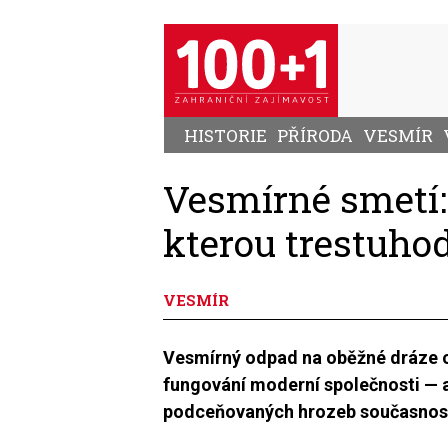
Přejít
k
hlavnímu
obsahu
HISTORIE
PŘÍRODA
VESMÍR
Vesmírné smetí:
kterou trestuho
VESMÍR
Vesmírný odpad na oběžné dráze oh
fungování moderní společnosti — a
podceňovaných hrozeb současnost