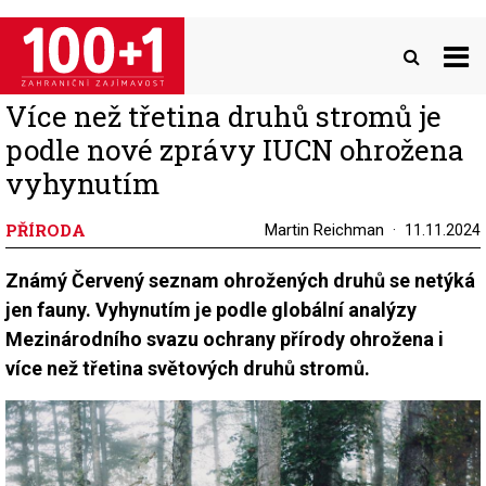
Přejít
k
hlavnímu
obsahu
Více než třetina druhů stromů je
podle nové zprávy IUCN ohrožena
vyhynutím
PŘÍRODA
Martin Reichman
11.11.2024
Známý Červený seznam ohrožených druhů se netýká
jen fauny. Vyhynutím je podle globální analýzy
Mezinárodního svazu ochrany přírody ohrožena i
více než třetina světových druhů stromů.