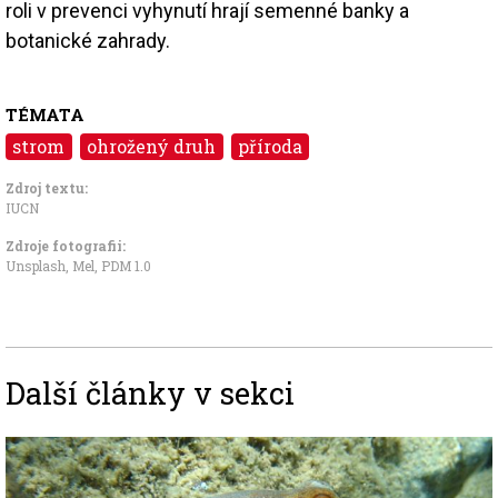
roli v prevenci vyhynutí hrají semenné banky a
botanické zahrady.
TÉMATA
strom
ohrožený druh
příroda
Zdroj textu:
IUCN
Zdroje fotografii:
Unsplash, Mel
,
PDM 1.0
Další články v sekci
Image