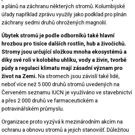
a plánů na záchranu některých stromů. Kolumbijské
úřady například zprávu využily jako podklad pro plnán
záchrany sedmi druhů ohrožených magnolií.
Úbytek stromů je podle odborníků také hlavní
hrozbou pro tisíce dalších rostlin, hub a živočichů.
Stromy jsou určující složkou mnoha ekosystémů a
díky své roli v koloběhu uhlíku, vody a živin, tvorbě
půdy a regulaci klimatu mají zásadní význam pro
život na Zemi.
Na stromech jsou závislí také lidé,
neboť více než 5 000 druhů stromů uvedených na
Červeném seznamu IUCN je využíváno ve stavebnictví
a přes 2 000 druhů ve farmaceutickém a
potravinářském průmyslu.
Organizace proto vyzývá k mezinárodním akcím na
ochranu a obnovu stromů a jejich stanovišť. Důležitou