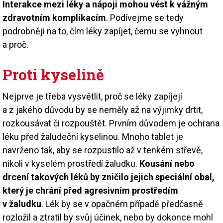
Interakce mezi léky a nápoji mohou vést k vážným
zdravotním komplikacím
. Podívejme se tedy
podrobněji na to, čím léky zapíjet, čemu se vyhnout
a proč.
Proti kyselině
Nejprve je třeba vysvětlit, proč se léky zapíjejí
a z jakého důvodu by se neměly až na výjimky drtit,
rozkousávat či rozpouštět. Prvním důvodem je ochrana
léku před žaludeční kyselinou. Mnoho tablet je
navrženo tak, aby se rozpustilo až v tenkém střevě,
nikoli v kyselém prostředí žaludku.
Kousání nebo
drcení takových léků by zničilo jejich speciální obal,
který je chrání před agresivním prostředím
v žaludku
. Lék by se v opačném případě předčasně
rozložil a ztratil by svůj účinek, nebo by dokonce mohl