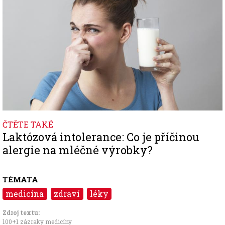
ČTĚTE TAKÉ
Laktózová intolerance: Co je příčinou
alergie na mléčné výrobky?
TÉMATA
medicína
zdraví
léky
Zdroj textu:
100+1 zázraky medicíny