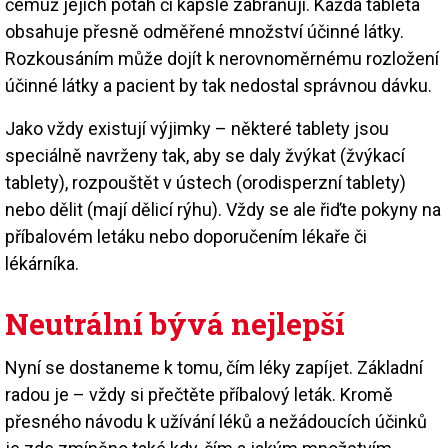
čemuž jejich potah či kapsle zabraňují. Každá tableta
obsahuje přesně odměřené množství účinné látky.
Rozkousáním může dojít k nerovnoměrnému rozložení
účinné látky a pacient by tak nedostal správnou dávku.
Jako vždy existují výjimky – některé tablety jsou
speciálně navrženy tak, aby se daly žvýkat (žvýkací
tablety), rozpouštět v ústech (orodisperzní tablety)
nebo dělit (mají dělicí rýhu). Vždy se ale řiďte pokyny na
příbalovém letáku nebo doporučením lékaře či
lékárníka.
Neutrální bývá nejlepší
Nyní se dostaneme k tomu, čím léky zapíjet. Základní
radou je – vždy si přečtěte příbalový leták. Kromě
přesného návodu k užívání léků a nežádoucích účinků