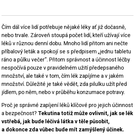
Čím dál více lidí potřebuje nějaké léky ať již dočasně,
nebo trvale. Zároveň stoupá počet lidí, kteří užívají více
léků v různou denní dobu. Mnoho lidí přitom ani nečte
příbalový leták a spokojí se s předpisem „jednu tabletu
ráno a půlku večer“. Přitom správnost a účinnost léčby
nespočívá pouze v pravidelném užití předepsaného
množství, ale také v tom, čím lék zapíjíme a v jakém
množství. Důležité je také vědět, zda pilulku užít před
jídlem, po něm, nebo v průběhu konzumace potravy.
Proč je správné zapíjení léků klíčové pro jejich účinnost
a bezpečnost?
Tekutina totiž může ovlivnit, jak se lék
vstřebá, jak bude léčivá látka v těle působit,
a dokonce zda vůbec bude mít zamýšlený účinek.