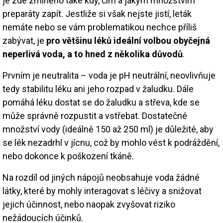
je zde zmíněno také kdy, čím a jakým množstvím
preparáty zapít. Jestliže si však nejste jistí, leták
nemáte nebo se vám problematikou nechce příliš
zabývat, je
pro většinu léků ideální volbou obyčejná
neperlivá voda, a to hned z několika důvodů
.
Prvním je neutralita – voda je pH neutrální, neovlivňuje
tedy stabilitu léku ani jeho rozpad v žaludku. Dále
pomáhá léku dostat se do žaludku a střeva, kde se
může správně rozpustit a vstřebat. Dostatečné
množství vody (ideálně 150 až 250 ml) je důležité, aby
se lék nezadrhl v jícnu, což by mohlo vést k podráždění,
nebo dokonce k poškození tkáně.
Na rozdíl od jiných nápojů neobsahuje voda žádné
látky, které by mohly interagovat s léčivy a snižovat
jejich účinnost, nebo naopak zvyšovat riziko
nežádoucích účinků.