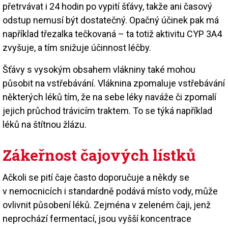
přetrvávat i 24 hodin po vypití šťávy, takže ani časový
odstup nemusí být dostatečný. Opačný účinek pak má
například třezalka tečkovaná – ta totiž aktivitu CYP 3A4
zvyšuje, a tím snižuje účinnost léčby.
Šťávy s vysokým obsahem vlákniny také mohou
působit na vstřebávání. Vláknina zpomaluje vstřebávání
některých léků tím, že na sebe léky naváže či zpomalí
jejich průchod trávicím traktem. To se týká například
léků na štítnou žlázu.
Zákeřnost čajových lístků
Ačkoli se pití čaje často doporučuje a někdy se
v nemocnicích i standardně podává místo vody, může
ovlivnit působení léků. Zejména v zeleném čaji, jenž
neprochází fermentací, jsou vyšší koncentrace