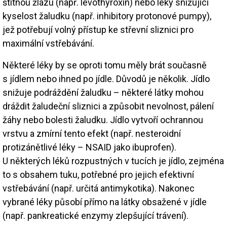
štítnou žlázu (např. levothyroxin) nebo léky snižující
kyselost žaludku (např. inhibitory protonové pumpy),
jež potřebují volný přístup ke střevní sliznici pro
maximální vstřebávání.
Některé léky by se oproti tomu měly brát současně
s jídlem nebo ihned po jídle. Důvodů je několik. Jídlo
snižuje podráždění žaludku – některé látky mohou
dráždit žaludeční sliznici a způsobit nevolnost, pálení
žáhy nebo bolesti žaludku. Jídlo vytvoří ochrannou
vrstvu a zmírní tento efekt (např. nesteroidní
protizánětlivé léky – NSAID jako ibuprofen).
U některých léků rozpustných v tucích je jídlo, zejména
to s obsahem tuku, potřebné pro jejich efektivní
vstřebávání (např. určitá antimykotika). Nakonec
vybrané léky působí přímo na látky obsažené v jídle
(např. pankreatické enzymy zlepšující trávení).