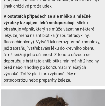
jinak dráždivé pro žaludek.
V ostatních případech se ale mléko a mléčné
výrobky k zapíjení léků nedoporučují
: Mléko
obsahuje vápník, který se může vázat na některé
léky, zejména na antibiotika (např. tetracykliny,
fluorochinolony). Vytváří tak nerozpustné komplexy,
jež zabraňují vstřebávání léku do krevního oběhu,
čímž snižují jeho účinnost. Z tohoto důvodu se
doporučuje brát tato antibiotika minimálně 2 hodiny
před nebo 4 hodiny po konzumaci mléčných
výrobků. Totéž platí i pro vybrané léky na
osteoporózu nebo preparáty železa.
Image