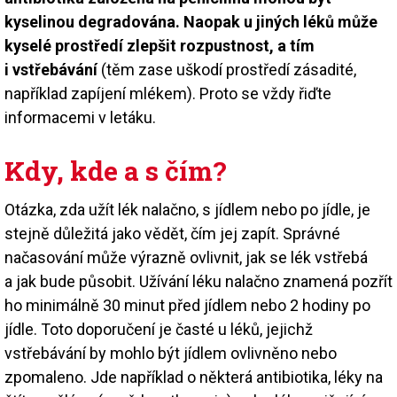
kyselinou degradována. Naopak u jiných léků může
kyselé prostředí zlepšit rozpustnost, a tím
i vstřebávání
(těm zase uškodí prostředí zásadité,
například zapíjení mlékem). Proto se vždy řiďte
informacemi v letáku.
Kdy, kde a s čím?
Otázka, zda užít lék nalačno, s jídlem nebo po jídle, je
stejně důležitá jako vědět, čím jej zapít. Správné
načasování může výrazně ovlivnit, jak se lék vstřebá
a jak bude působit. Užívání léku nalačno znamená pozřít
ho minimálně 30 minut před jídlem nebo 2 hodiny po
jídle. Toto doporučení je časté u léků, jejichž
vstřebávání by mohlo být jídlem ovlivněno nebo
zpomaleno. Jde například o některá antibiotika, léky na