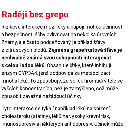
Raději bez grepu
Rizikové interakce mezi léky a nápoji mohou účinnost
a bezpečnost léčby ovlivňovat na několika úrovních.
Známý, ale často podceňovaný je příklad šťávy
z citrusových plodů.
Zejména grapefruitová šťáva je
nechvalně známá svou schopností interagovat
s celou řadou léků
. Obsahuje látky, které inhibují
enzym CYP3A4, jenž zodpovídá za metabolizaci
mnoha léků. To způsobuje, že se lék hromadí v těle ve
vyšších koncentracích, než je zamýšleno, což může
způsobit závažné nežádoucí účinky.
Tyto interakce se týkají například léků na snížení
cholesterolu (statiny), léků na vysoký krevní tlak,
imunosupresiv a některých antidepresiv. Účinek může