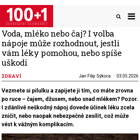
Přejít
k
hlavnímu
obsahu
Voda, mléko nebo čaj? I volba
nápoje může rozhodnout, jestli
vám léky pomohou, nebo spíše
uškodí
ZDRAVÍ
Jan Filip Sýkora
03.05.2026
Vezmete si pilulku a zapijete ji tím, co máte zrovna
po ruce – čajem, džusem, nebo snad mlékem? Pozor.
I zdánlivě neškodný nápoj dovede účinek léku zcela
zničit, nebo naopak nebezpečně zesílit, což může
vést k vážným komplikacím.