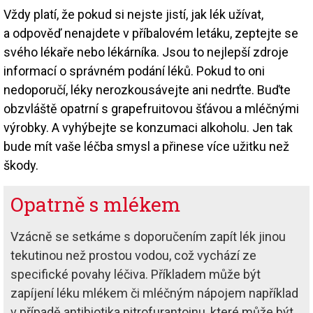
Vždy platí, že pokud si nejste jistí, jak lék užívat,
a odpověď nenajdete v příbalovém letáku, zeptejte se
svého lékaře nebo lékárníka. Jsou to nejlepší zdroje
informací o správném podání léků. Pokud to oni
nedoporučí, léky nerozkousávejte ani nedrťte. Buďte
obzvláště opatrní s grapefruitovou šťávou a mléčnými
výrobky. A vyhýbejte se konzumaci alkoholu. Jen tak
bude mít vaše léčba smysl a přinese více užitku než
škody.
Opatrně s mlékem
Vzácně se setkáme s doporučením zapít lék jinou
tekutinou než prostou vodou, což vychází ze
specifické povahy léčiva. Příkladem může být
zapíjení léku mlékem či mléčným nápojem například
v případě antibiotika nitrofurantoinu, které může být