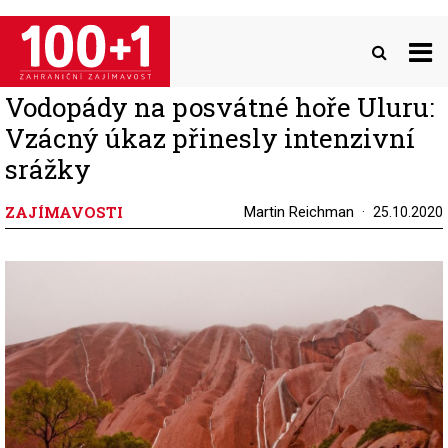
Přejít
k
hlavnímu
obsahu
Vodopády na posvátné hoře Uluru:
Vzácný úkaz přinesly intenzivní
srážky
ZAJÍMAVOSTI
Martin Reichman
25.10.2020