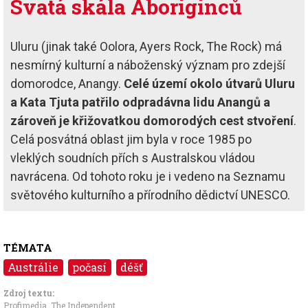
Svatá skála Aboriginců
Uluru (jinak také Oolora, Ayers Rock, The Rock) má
nesmírný kulturní a náboženský význam pro zdejší
domorodce, Anangy.
Celé území okolo útvarů Uluru
a Kata Tjuta patřilo odpradávna lidu Anangů a
zároveň je křižovatkou domorodých cest stvoření
.
Celá posvátná oblast jim byla v roce 1985 po
vleklých soudních přích s Australskou vládou
navrácena. Od tohoto roku je i vedeno na Seznamu
světového kulturního a přírodního dědictví UNESCO.
TÉMATA
Austrálie
počasí
déšť
Zdroj textu:
Profimedia,
The Independent