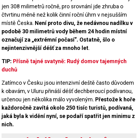
jen 308 milimetrů ročně, pro srovnání jde zhruba o
čtvrtinu méně než kolik činní roční úhrn v nejsušším
místě Česka.
Není proto divu, že nedávnou nadílku v
podobě 30 milimetrů vody během 24 hodin místní
označují za „extrémní počasí“. Ostatně, šlo o
nejintenzivnější déšť za mnoho let
.
TIP:
Přísně tajné svatyně: Rudý domov tajemných
duchů
Zatímco v Česku jsou intenzivní deště často důvodem
k obavám, v Uluru přináší déšť dechberoucí podívanou,
určenou jen několika málo vyvoleným.
Přestože k hoře
každoročně zavítá okolo 250 tisíc turistů, podívaná,
jaká byla k vidění nyní, se podaří spatřit jen minimu z
nich.