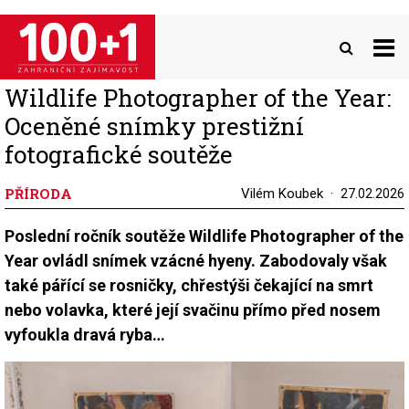
Přejít
k
hlavnímu
obsahu
Wildlife Photographer of the Year:
Oceněné snímky prestižní
fotografické soutěže
PŘÍRODA
Vilém Koubek
27.02.2026
Poslední ročník soutěže Wildlife Photographer of the
Year ovládl snímek vzácné hyeny. Zabodovaly však
také pářící se rosničky, chřestýši čekající na smrt
nebo volavka, které její svačinu přímo před nosem
vyfoukla dravá ryba…