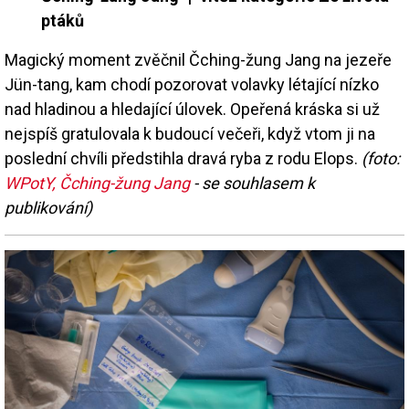
ptáků
Magický moment zvěčnil Čching-žung Jang na jezeře
Jün-tang, kam chodí pozorovat volavky létající nízko
nad hladinou a hledající úlovek. Opeřená kráska si už
nejspíš gratulovala k budoucí večeři, když vtom ji na
poslední chvíli předstihla dravá ryba z rodu Elops.
(foto:
WPotY, Čching-žung Jang
- se souhlasem k
publikování)