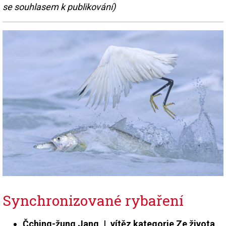
se souhlasem k publikování)
Synchronizované rybaření
Čching-žung Jang | vítěz kategorie Ze života