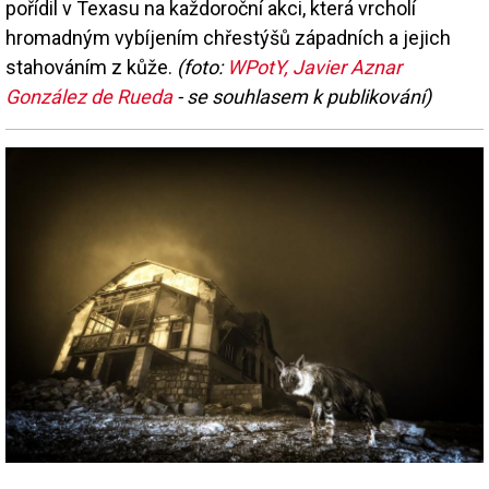
pořídil v Texasu na každoroční akci, která vrcholí
hromadným vybíjením chřestýšů západních a jejich
stahováním z kůže.
(foto:
WPotY, Javier Aznar
González de Rueda
- se souhlasem k publikování)