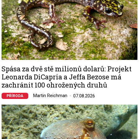
Spása za dvě stě milionů dolarů: Projekt
Leonarda DiCapria a Jeffa Bezose má
zachránit 100 ohrožených druhů
Martin Reichman
07.08.2026
PŘÍRODA
Image