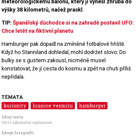
meteorologickému balonu, který ji vynesl zhruba do
výšky 38 kilometrů, načež praskl
.
TIP:
Španělský důchodce si na zahradě postavil UFO:
Chce letět na fiktivní planetu
Hamburger pak dopadl na zmíněné fotbalové hřiště.
Když ho Stanniland dohledal, mohl dodržet slovo: Do
bulky se s gustem zakousl, nicméně musel
konstatovat, že jí cesta do kosmu a zpět na chuti příliš
nepřidala.
TÉMATA
kuriozity
hranice vesmíru
hamburger
Zdroj textu:
100+1 zahraniční zajímavost
Zdroje fotografii: