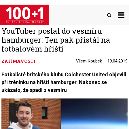
Přejít
k
hlavnímu
obsahu
YouTuber poslal do vesmíru
hamburger: Ten pak přistál na
fotbalovém hřišti
ZAJÍMAVOSTI
Vilém Koubek
19.04.2019
Fotbalisté britského klubu Colchester United objevili
při tréninku na hřišti hamburger. Nakonec se
ukázalo, že spadl z vesmíru