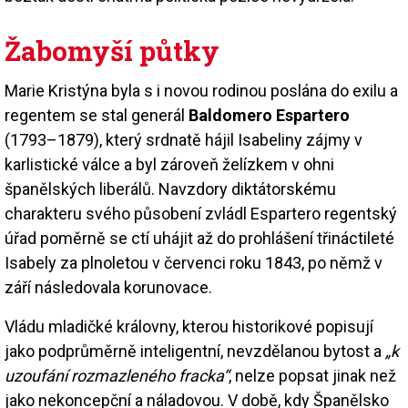
Žabomyší půtky
Marie Kristýna byla s i novou rodinou poslána do exilu a
regentem se stal generál
Baldomero Espartero
(1793–1879), který srdnatě hájil Isabeliny zájmy v
karlistické válce a byl zároveň želízkem v ohni
španělských liberálů. Navzdory diktátorskému
charakteru svého působení zvládl Espartero regentský
úřad poměrně se ctí uhájit až do prohlášení třináctileté
Isabely za plnoletou v červenci roku 1843, po němž v
září následovala korunovace.
Vládu mladičké královny, kterou historikové popisují
jako podprůměrně inteligentní, nevzdělanou bytost a
„k
uzoufání rozmazleného fracka“
, nelze popsat jinak než
jako nekoncepční a náladovou. V době, kdy Španělsko