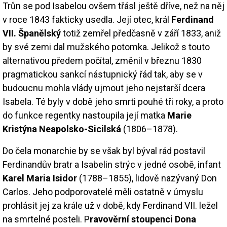
Trůn se pod Isabelou ovšem třásl ještě dříve, než na něj
v roce 1843 fakticky usedla. Její otec, král
Ferdinand
VII. Španělský
totiž zemřel předčasně v září 1833, aniž
by své zemi dal mužského potomka. Jelikož s touto
alternativou předem počítal, změnil v březnu 1830
pragmatickou sankcí nástupnický řád tak, aby se v
budoucnu mohla vlády ujmout jeho nejstarší dcera
Isabela. Té byly v době jeho smrti pouhé tři roky, a proto
do funkce regentky nastoupila její matka
Marie
Kristýna Neapolsko-Sicilská
(1806–1878).
Do čela monarchie by se však byl býval rád postavil
Ferdinandův bratr a Isabelin strýc v jedné osobě, infant
Karel Maria Isidor
(1788–1855), lidově nazývaný Don
Carlos. Jeho podporovatelé měli ostatně v úmyslu
prohlásit jej za krále už v době, kdy Ferdinand VII. ležel
na smrtelné posteli. P
ravověrní stoupenci Dona