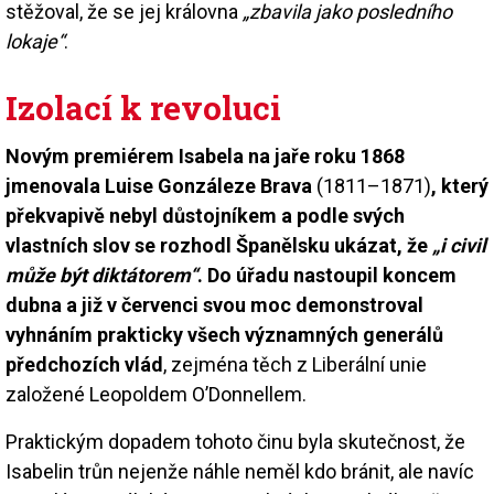
stěžoval, že se jej královna
„zbavila jako posledního
lokaje“
.
Izolací k revoluci
Novým premiérem Isabela na jaře roku 1868
jmenovala Luise Gonzáleze Brava
(1811–1871)
, který
překvapivě nebyl důstojníkem a podle svých
vlastních slov se rozhodl Španělsku ukázat, že
„i civil
může být diktátorem“
. Do úřadu nastoupil koncem
dubna a již v červenci svou moc demonstroval
vyhnáním prakticky všech významných generálů
předchozích vlád
, zejména těch z Liberální unie
založené Leopoldem O’Donnellem.
Praktickým dopadem tohoto činu byla skutečnost, že
Isabelin trůn nejenže náhle neměl kdo bránit, ale navíc