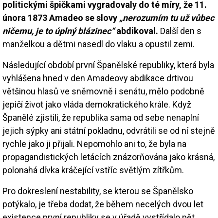
politickými špičkami vygradovaly do té míry, že 11.
února 1873 Amadeo se slovy
„nerozumím tu už vůbec
ničemu, je to úplný blázinec“
abdikoval.
Další den s
manželkou a dětmi nasedl do vlaku a opustil zemi.
Následující období první Španělské republiky, která byla
vyhlášena hned v den Amadeovy abdikace drtivou
většinou hlasů ve sněmovně i senátu, mělo podobně
jepičí život jako vláda demokratického krále. Když
Španělé zjistili, že republika sama od sebe nenaplní
jejich sýpky ani státní pokladnu, odvrátili se od ní stejně
rychle jako ji přijali. Nepomohlo ani to, že byla na
propagandistických letácích znázorňována jako krásná,
polonahá dívka kráčející vstříc světlým zítřkům.
Pro dokreslení nestability, se kterou se Španělsko
potýkalo, je třeba dodat, že během necelých dvou let
existence první republiky se v úřadě vystřídalo pět