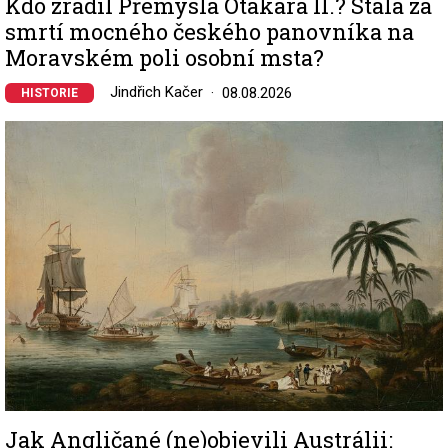
Kdo zradil Přemysla Otakara II.? Stála za
smrtí mocného českého panovníka na
Moravském poli osobní msta?
Jindřich Kačer
08.08.2026
HISTORIE
Image
Jak Angličané (ne)objevili Austrálii: