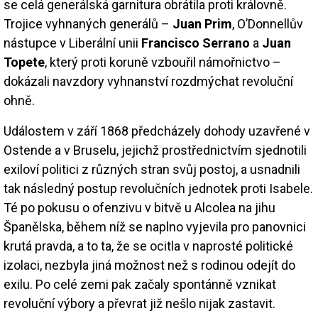
se celá generálská garnitura obrátila proti královně.
Trojice vyhnaných generálů –
Juan Prim
, O’Donnellův
nástupce v Liberální unii
Francisco Serrano
a
Juan
Topete
, který proti koruně vzbouřil námořnictvo –
dokázali navzdory vyhnanství rozdmýchat revoluční
ohně.
Událostem v září 1868 předcházely dohody uzavřené v
Ostende a v Bruselu, jejichž prostřednictvím sjednotili
exiloví politici z různých stran svůj postoj, a usnadnili
tak následný postup revolučních jednotek proti Isabele.
Té po pokusu o ofenzivu v bitvě u Alcolea na jihu
Španělska, během níž se naplno vyjevila pro panovnici
krutá pravda, a to ta, že se ocitla v naprosté politické
izolaci, nezbyla jiná možnost než s rodinou odejít do
exilu. Po celé zemi pak začaly spontánně vznikat
revoluční výbory a převrat již nešlo nijak zastavit.