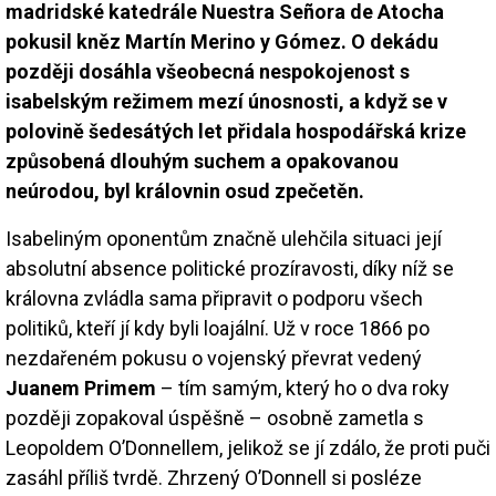
madridské katedrále Nuestra Señora de Atocha
pokusil kněz Martín Merino y Gómez. O dekádu
později dosáhla všeobecná nespokojenost s
isabelským režimem mezí únosnosti, a když se v
polovině šedesátých let přidala hospodářská krize
způsobená dlouhým suchem a opakovanou
neúrodou, byl královnin osud zpečetěn.
Isabeliným oponentům značně ulehčila situaci její
absolutní absence politické prozíravosti, díky níž se
královna zvládla sama připravit o podporu všech
politiků, kteří jí kdy byli loajální. Už v roce 1866 po
nezdařeném pokusu o vojenský převrat vedený
Juanem Primem
– tím samým, který ho o dva roky
později zopakoval úspěšně – osobně zametla s
Leopoldem O’Donnellem, jelikož se jí zdálo, že proti puči
zasáhl příliš tvrdě. Zhrzený O’Donnell si posléze