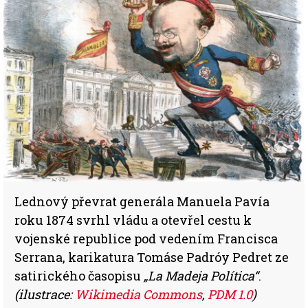
Lednový převrat generála Manuela Pavía
roku 1874 svrhl vládu a otevřel cestu k
vojenské republice pod vedením Francisca
Serrana, karikatura Tomáse Padróy Pedret ze
satirického časopisu
„La Madeja Política“
.
(ilustrace:
Wikimedia Commons
,
PDM 1.0
)