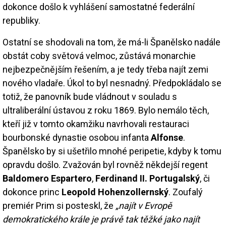
dokonce došlo k vyhlášení samostatné federální
republiky.
Ostatní se shodovali na tom, že má-li Španělsko nadále
obstát coby světová velmoc, zůstává monarchie
nejbezpečnějším řešením, a je tedy třeba najít zemi
nového vladaře. Úkol to byl nesnadný. Předpokládalo se
totiž, že panovník bude vládnout v souladu s
ultraliberální ústavou z roku 1869. Bylo nemálo těch,
kteří již v tomto okamžiku navrhovali restauraci
bourbonské dynastie osobou infanta
Alfonse
.
Španělsko by si ušetřilo mnohé peripetie, kdyby k tomu
opravdu došlo. Zvažován byl rovněž někdejší regent
Baldomero Espartero
,
Ferdinand II. Portugalský
, či
dokonce princ
Leopold Hohenzollernský
. Zoufalý
premiér Prim si posteskl, že
„najít v Evropě
demokratického krále je právě tak těžké jako najít