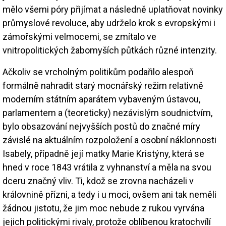
mělo všemi póry přijímat a následně uplatňovat novinky
průmyslové revoluce, aby udrželo krok s evropskými i
zámořskými velmocemi, se zmítalo ve
vnitropolitických žabomyších půtkách různé intenzity.
Ačkoliv se vrcholným politikům podařilo alespoň
formálně nahradit starý mocnářský režim relativně
moderním státním aparátem vybaveným ústavou,
parlamentem a (teoreticky) nezávislým soudnictvím,
bylo obsazování nejvyšších postů do značné míry
závislé na aktuálním rozpoložení a osobní náklonnosti
Isabely, případně její matky Marie Kristýny, která se
hned v roce 1843 vrátila z vyhnanství a měla na svou
dceru značný vliv. Ti, kdož se zrovna nacházeli v
královnině přízni, a tedy i u moci, ovšem ani tak neměli
žádnou jistotu, že jim moc nebude z rukou vyrvána
jejich politickými rivaly, protože oblíbenou kratochvílí