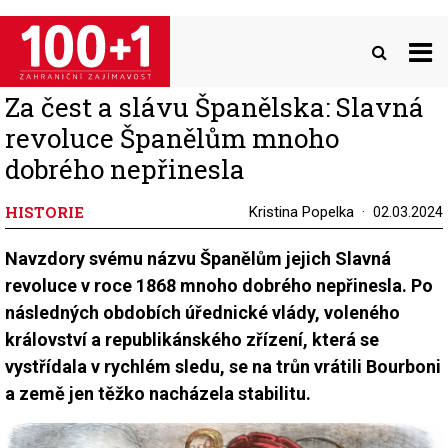
Přejít
k
hlavnímu
obsahu
Za čest a slávu Španělska: Slavná
revoluce Španělům mnoho
dobrého nepřinesla
HISTORIE
Kristina Popelka
02.03.2024
Navzdory svému názvu Španělům jejich Slavná
revoluce v roce 1868 mnoho dobrého nepřinesla. Po
následných obdobích úřednické vlády, voleného
království a republikánského zřízení, která se
vystřídala v rychlém sledu, se na trůn vrátili Bourboni
a země jen těžko nacházela stabilitu.