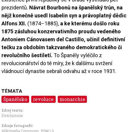
prezidentů.
Návrat Bourbonů na španělský trůn, na
nějž konečně usedl Isabelin syn a právoplatný dědic
Alfons XII.
(1874–1885),
a ke kterému došlo roku
1875 zásluhou konzervativního proudu vedeného
Antoniem Cánovasem del Castillo, učinil definitivní
tečku za obdobím takzvaného demokratického či
revolučního šestiletí.
To Španěly vyléčilo z
revolucionářství do té míry, že k dalšímu svržení
vládnoucí dynastie sebrali odvahu až v roce 1931.
TÉMATA
Španělsko
revoluce
monarchie
Zdroj textu:
Živá historie
Zdroje fotografii:
Wikimedia Commons
,
PDM 1.0