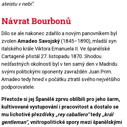
ateistu v nebi“
.
Návrat Bourbonů
Dílo se ale nakonec zdařilo a novým panovníkem byl
zvolen
Amadeo Savojský
(1845–1890), mladší syn
italského krále Viktora Emanuela II. Ve španělské
Cartageně přistál 27. listopadu 1870. Shodou
nešťastných okolností byl v ten samý den v Madridu
svými politickými oponenty zavražděn Juan Prim.
Amadeo tedy hned v počátku ztratil svého největšího
podporovatele.
Přestože si jej Španělé zprvu oblíbili pro jeho šarm,
kultivované vystupování i pracovitost a dostalo se
mu lichotivé přezdívky
„rey caballero“
tedy
„král
gentleman“
, vnitropolitické spory mezi španělskými