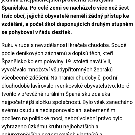
Španělska. Po celé zemi se nacházelo více než šest
tisíc obcí, jejichž obyvatelé neměli žádný přístup ke
vzdělání, a počet škol disponujících druhým stupněm
se pohyboval v řádu desítek.
Ruku v ruce s nevzdělaností kráčela chudoba. Soudě
podle deníkových záznamů a dopisů těch, kteří
Španělsko kolem poloviny 19. století navštívili,
vyvolávalo množství všudypřítomných žebráků
všeobecné zděšení. Na hranici chudoby či pod ní
dlouhodobě lavírovalo i venkovské obyvatelstvo, které
tvořilo v převážně rurálním Španělsku zdaleka
nejpočetnější složku společnosti. Bylo však zanecháno
svému osudu a nedisponovalo ani sebemenším
podílem na politické moci, neboť volební právo bylo
vyhrazeno úzkému kruhu nejbohatších a
nejurozenějších pozemkových vlastníků a