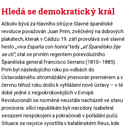
Hledá se demokratický král
Ačkoliv bývá za hlavního strůjce Slavné španělské
revoluce považován Juan Prim, zvěčněný na dobových
plakátech, kterak v Cádizu 19. září provolává své slavné
heslo
„viva España con honra“
tedy
„ať Španělsko žije
se ctí“
, stal se prvním regentem porevolučního
Španělska generál Francisco Serrano (1810–1885).
Prim byl následujícího roku po volbách do
Ústavodárného shromáždění jmenován premiérem a v
červnu téhož roku došlo k vyhlášení nové ústavy – v té
době jedné z nejpokrokovějších v Evropě.
Revolucionáři se nicméně neustále nacházeli ve stavu
provizoria: sílící republikáni byli navzdory Isabelině
sesazení nespokojení a pokračovali v pořádání pučů.
Situace se nejvíce vyostřila v katalánském Reus, kde