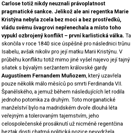
Carlose totiž nikdy neuznali právoplatnost
pragmatické sankce. Jelikož ale ani regentka Marie
Kristýna nebyla zcela bez moci a bez prostředků,
vládu svému švagrovi nepřenechala a místo toho
vypukl ozbrojený konflikt – první karlistická válka.
Ta
skončila v roce 1840 sice úspěšně pro následnici trůnu
Isabelu, avšak nikoliv pro její matku Marii Kristýnu. V
průběhu konfliktu totiž mimo jiné vyšel najevo její tajný
sňatek s bývalým seržantem královské gardy
Augustínem Fernandem Muñozem
, který uzavřela
pouze několik málo měsíců po smrti Ferdinanda VII.
Španělského, a jemuž během následujících let rodila
jednoho potomka za druhým. Toto morganatické
manželství bylo na madridském dvoře dlouhá léta
veřejným a tolerovaným tajemstvím, jeho
celospolečenské prosáknutí už nicméně regentčina
beztak dosti chatrná politická pozice nevydržela.