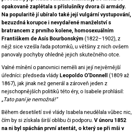
opakovaně zaplétala s příslušníky dvora či armády.
Na popularitě jí ubíralo také její vulgární vystupování,
bezuzdná korupce i nevydařené manželství s
bratrancem z prvního kolene, homosexuálním
Františkem de Asís Bourbonským
(1822–1902), z
nějž sice vzešla řada potomků, u většiny z nich ovšem
panovaly pochyby ohledně jejich skutečného otce.
Valné mínění o panovnici neměli ani její nejvěrnější
úředníci: předseda vlády
Leopoldo O’Donnell
(1809 až
1867), jak jinak než generál a zároveň jeden z
nejschopnějších politiků této éry, o Isabele prohlásil:
„Tato paní je nemožná!“
Během desetiletí své vlády Isabela neudělala vůbec nic,
čím by si získala širší oblibu či podporu.
V únoru 1852
na ni byl spáchán první atentát, o který se při mši v