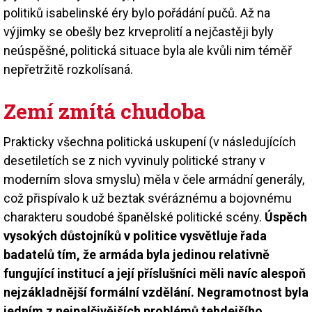
politiků isabelinské éry bylo pořádání pučů. Až na
výjimky se obešly bez krveprolití a nejčastěji byly
neúspěšné, politická situace byla ale kvůli nim téměř
nepřetržitě rozkolísaná.
Zemí zmítá chudoba
Prakticky všechna politická uskupení (v následujících
desetiletích se z nich vyvinuly politické strany v
moderním slova smyslu) měla v čele armádní generály,
což přispívalo k už beztak svéráznému a bojovnému
charakteru soudobé španělské politické scény.
Úspěch
vysokých důstojníků v politice vysvětluje řada
badatelů tím, že armáda byla jedinou relativně
fungující institucí a její příslušníci měli navíc alespoň
nejzákladnější formální vzdělání. Negramotnost byla
jedním z nejpalčivějších problémů tehdejšího