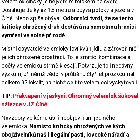
Velemlok čínský je největším mlokem na světě.
Dosahuje délky až 1,8 metru a obývá potoky a jezera v
Číně. Nebo spíše obýval.
Odborníci tvrdí, že se tento
kriticky ohrožený druh dostává na samotnou hranici
vymření ve volné přírodě
.
Místní obyvatelé velemloky loví kvůli jídlu a zároveň ničí
jejich přirozené prostředí. To je smrtící kombinace a
počty velemloků strmě klesají. Potvrzuje to i nedávný
výzkum, při němž vědci v průběhu čtyř let prozkoumali
celkem 97 lokalit, na nichž se tito velemloci vyskytovali.
TIP:
Překvapení v jeskyni: Ohromný velemlok šokoval
nálezce v JZ Číně
Navzdory velkému úsilí neobjevili ani jediného
velemloka.
Namísto kriticky ohrožených velkých
obojživelníků našli ilegální pasti, lovecké nářadí a