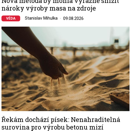
Nová metoda by mohla výrazně snížit
nároky výroby masa na zdroje
Stanislav Mihulka
09.08.2026
VĚDA
Image
Řekám dochází písek: Nenahraditelná
surovina pro výrobu betonu mizí