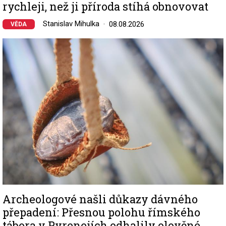
rychleji, než ji příroda stíhá obnovovat
Stanislav Mihulka
08.08.2026
VĚDA
Image
Archeologové našli důkazy dávného
přepadení: Přesnou polohu římského
tábora v Pyrenejích odhalily olověné