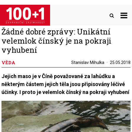
Přejít
k
hlavnímu
obsahu
Žádné dobré zprávy: Unikátní
velemlok čínský je na pokraji
vyhubení
VĚDA
Stanislav Mihulka
25.05.2018
Jejich maso je v Číně považované za lahůdku a
některým částem jejich těla jsou připisovány léčivé
účinky. I proto je velemlok čínský na pokraji vyhubení