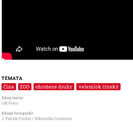
TÉMATA
Čína
ZOO
ohrožené druhy
velemlok čínský
Zdroj textu:
Cell Press
Zdroje fotografii:
J. Patrick Fischer / Wikimedia Commons