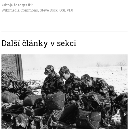
Zdroje fotografii:
Wikimedia Commons, Steve Dock
,
OGL v1.0
Další články v sekci
Image