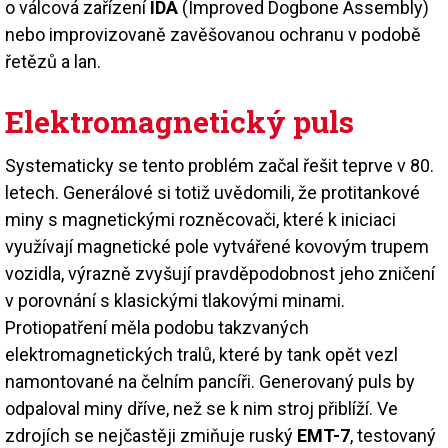
o válcová zařízení
IDA
(Improved Dogbone Assembly)
nebo improvizovaně zavěšovanou ochranu v podobě
řetězů a lan.
Elektromagnetický puls
Systematicky se tento problém začal řešit teprve v 80.
letech. Generálové si totiž uvědomili, že protitankové
miny s magnetickými rozněcovači, které k iniciaci
využívají magnetické pole vytvářené kovovým trupem
vozidla, výrazně zvyšují pravděpodobnost jeho zničení
v porovnání s klasickými tlakovými minami.
Protiopatření měla podobu takzvaných
elektromagnetických tralů, které by tank opět vezl
namontované na čelním pancíři. Generovaný puls by
odpaloval miny dříve, než se k nim stroj přiblíží. Ve
zdrojích se nejčastěji zmiňuje ruský
EMT-7
, testovaný