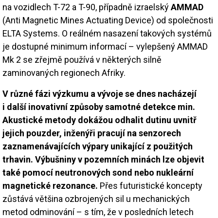
na vozidlech T-72 a T-90, případně izraelský
AMMAD
(Anti Magnetic Mines Actuating Device) od společnosti
ELTA Systems. O reálném nasazení takových systémů
je dostupné minimum informací – vylepšený AMMAD
Mk 2 se zřejmě používá v některých silně
zaminovaných regionech Afriky.
V různé fázi výzkumu a vývoje se dnes nacházejí
i další inovativní způsoby samotné detekce min.
Akustické metody dokážou odhalit dutinu uvnitř
jejich pouzder, inženýři pracují na senzorech
zaznamenávajících výpary unikající z použitých
trhavin. Výbušniny v pozemních minách lze objevit
také pomocí neutronových sond nebo nukleární
magnetické rezonance.
Přes futuristické koncepty
zůstává většina ozbrojených sil u mechanických
metod odminování – s tím, že v posledních letech