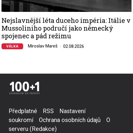
Nejslavnější léta duceho impéria: Itálie v
Mussoliniho područí jako německý
spojenec a pád režimu
Miroslav Mareš
02.08.2026
VÁLKA
Předplatné
RSS
Nastavení
soukromí
Ochrana osobních údajů
O
serveru (Redakce)