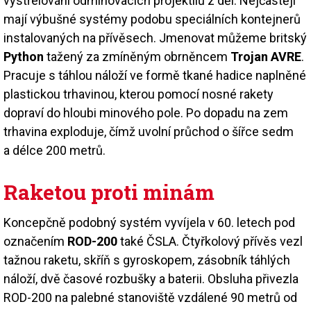
vystřelování odminovacích projektilů z děl. Nejčastěji
mají výbušné systémy podobu speciálních kontejnerů
instalovaných na přívěsech. Jmenovat můžeme britský
Python
tažený za zmíněným obrněncem
Trojan AVRE
.
Pracuje s táhlou náloží ve formě tkané hadice naplněné
plastickou trhavinou, kterou pomocí nosné rakety
dopraví do hloubi minového pole. Po dopadu na zem
trhavina exploduje, čímž uvolní průchod o šířce sedm
a délce 200 metrů.
Raketou proti minám
Koncepčně podobný systém vyvíjela v 60. letech pod
označením
ROD-200
také ČSLA. Čtyřkolový přívěs vezl
tažnou raketu, skříň s gyroskopem, zásobník táhlých
náloží, dvě časové rozbušky a baterii. Obsluha přivezla
ROD-200 na palebné stanoviště vzdálené 90 metrů od