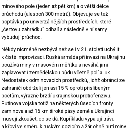
minového pole (jeden až pět km) a o větší délce
průchodu (alespoň 300 metrů). Objevuje se též
poptávka po univerzálnějších prostředcích, které
„čertovu zahrádku“ odhalí a následně v ní samy
vybudují průchod.
Někdy nicméně nezbývá než se i v 21. století uchýlit
k čisté improvizaci. Ruská armáda při invazi na Ukrajinu
používá miny v masovém měřítku a neváhá jimi
zaplavovat i zemědělskou půdu včetně polí a luk.
Nedostatek odminovacích prostředků, jichž obránci ze
zahraničí obdrželi jen asi 15 % oproti přislíbeným
počtům, výrazně brzdí ukrajinskou protiofenzivu.
Putinova vojska totiž na některých úsecích fronty
zaminovala až 16 km široké pásy země a Ukrajinci
musejí zkoušet, co se dá. Kupříkladu vypalují trávu
a křoví ve směru k ruským pozicím a žár ohně nutí miny