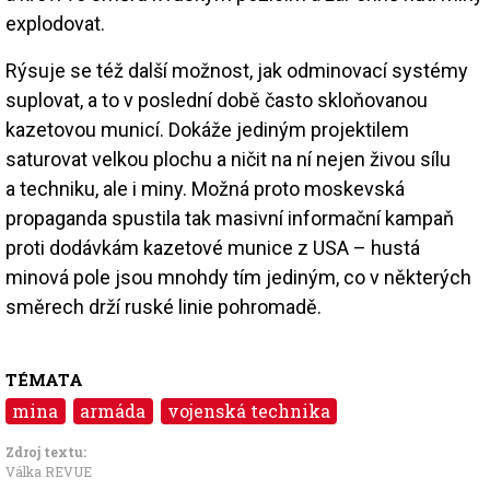
explodovat.
Rýsuje se též další možnost, jak odminovací systémy
suplovat, a to v poslední době často skloňovanou
kazetovou municí. Dokáže jediným projektilem
saturovat velkou plochu a ničit na ní nejen živou sílu
a techniku, ale i miny. Možná proto moskevská
propaganda spustila tak masivní informační kampaň
proti dodávkám kazetové munice z USA – hustá
minová pole jsou mnohdy tím jediným, co v některých
směrech drží ruské linie pohromadě.
TÉMATA
mina
armáda
vojenská technika
Zdroj textu:
Válka REVUE