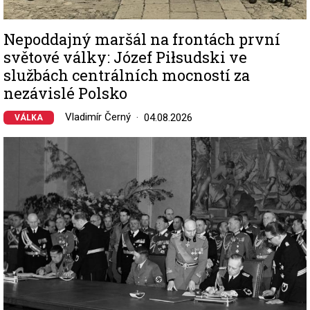
Nepoddajný maršál na frontách první
světové války: Józef Piłsudski ve
službách centrálních mocností za
nezávislé Polsko
Vladimír Černý
04.08.2026
VÁLKA
Image