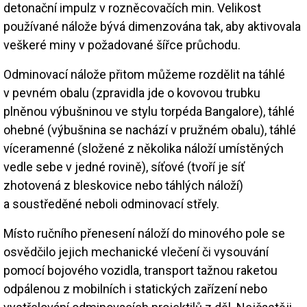
detonační impulz v rozněcovačích min. Velikost
používané nálože bývá dimenzována tak, aby aktivovala
veškeré miny v požadované šířce průchodu.
Odminovací nálože přitom můžeme rozdělit na táhlé
v pevném obalu (zpravidla jde o kovovou trubku
plněnou výbušninou ve stylu torpéda Bangalore), táhlé
ohebné (výbušnina se nachází v pružném obalu), táhlé
víceramenné (složené z několika náloží umístěných
vedle sebe v jedné rovině), síťové (tvoří je síť
zhotovená z bleskovice nebo táhlých náloží)
a soustředěné neboli odminovací střely.
Místo ručního přenesení náloží do minového pole se
osvědčilo jejich mechanické vlečení či vysouvání
pomocí bojového vozidla, transport tažnou raketou
odpálenou z mobilních i statických zařízení nebo