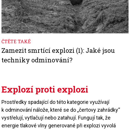
ČTĚTE TAKÉ
Zamezit smrtící explozi (1): Jaké jsou
techniky odminování?
Explozí proti explozi
Prostředky spadající do této kategorie využívají
k odminování nálože, které se do „čertovy zahrádky“
vystřelují, vytlačují nebo zatahují. Fungují tak, že
energie tlakové vlny generované při explozi vyvolá