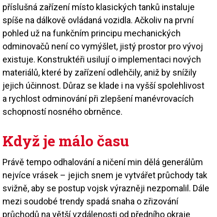
příslušná zařízení místo klasických tanků instaluje
spíše na dálkově ovládaná vozidla. Ačkoliv na první
pohled už na funkčním principu mechanických
odminovačů není co vymýšlet, jistý prostor pro vývoj
existuje. Konstruktéři usilují o implementaci nových
materiálů, které by zařízení odlehčily, aniž by snížily
jejich účinnost. Důraz se klade i na vyšší spolehlivost
a rychlost odminování při zlepšení manévrovacích
schopností nosného obrněnce.
Když je málo času
Právě tempo odhalování a ničení min dělá generálům
nejvíce vrásek – jejich snem je vytvářet průchody tak
svižně, aby se postup vojsk výrazněji nezpomalil. Dále
mezi soudobé trendy spadá snaha o zřizování
průchodů na větší vzdálenosti od předního okraje