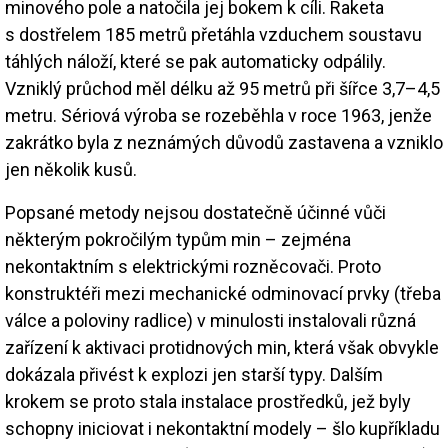
minového pole a natočila jej bokem k cíli. Raketa
s dostřelem 185 metrů přetáhla vzduchem soustavu
táhlých náloží, které se pak automaticky odpálily.
Vzniklý průchod měl délku až 95 metrů při šířce 3,7–4,5
metru. Sériová výroba se rozeběhla v roce 1963, jenže
zakrátko byla z neznámých důvodů zastavena a vzniklo
jen několik kusů.
Popsané metody nejsou dostatečně účinné vůči
některým pokročilým typům min – zejména
nekontaktním s elektrickými rozněcovači. Proto
konstruktéři mezi mechanické odminovací prvky (třeba
válce a poloviny radlice) v minulosti instalovali různá
zařízení k aktivaci protidnových min, která však obvykle
dokázala přivést k explozi jen starší typy. Dalším
krokem se proto stala instalace prostředků, jež byly
schopny iniciovat i nekontaktní modely – šlo kupříkladu