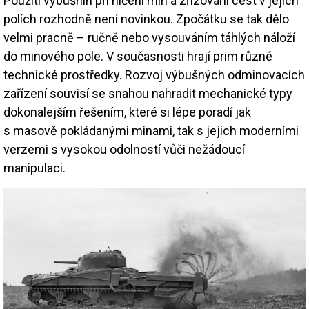
Použití výbušnin při ničení min a zřizování cest v jejich
polích rozhodně není novinkou. Zpočátku se tak dělo
velmi pracně – ručně nebo vysouváním táhlých náloží
do minového pole. V současnosti hrají prim různé
technické prostředky. Rozvoj výbušných odminovacích
zařízení souvisí se snahou nahradit mechanické typy
dokonalejším řešením, které si lépe poradí jak
s masově pokládanými minami, tak s jejich moderními
verzemi s vysokou odolností vůči nežádoucí
manipulaci.
Image