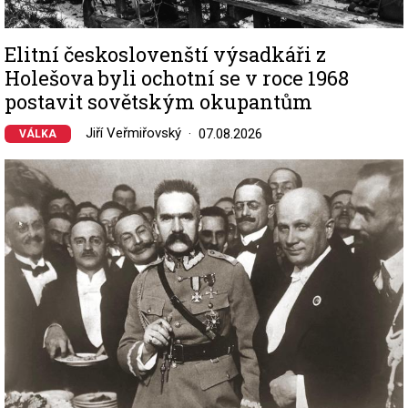
Elitní českoslovenští výsadkáři z
Holešova byli ochotní se v roce 1968
postavit sovětským okupantům
Jiří Veřmiřovský
07.08.2026
VÁLKA
Image