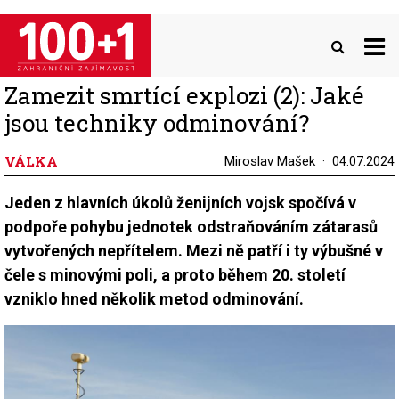
Přejít
k
hlavnímu
obsahu
Zamezit smrtící explozi (2): Jaké
jsou techniky odminování?
VÁLKA
Miroslav Mašek
04.07.2024
Jeden z hlavních úkolů ženijních vojsk spočívá v
podpoře pohybu jednotek odstraňováním zátarasů
vytvořených nepřítelem. Mezi ně patří i ty výbušné v
čele s minovými poli, a proto během 20. století
vzniklo hned několik metod odminování.