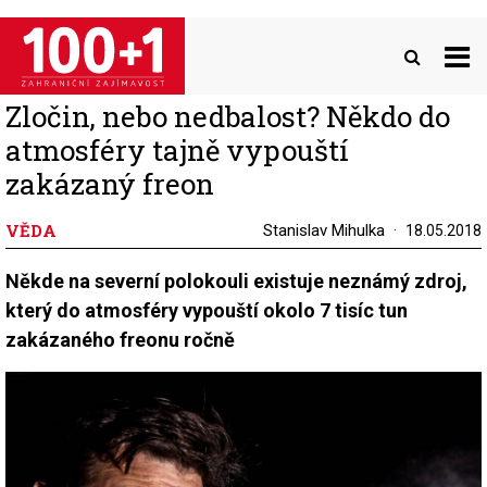
Přejít
k
hlavnímu
obsahu
Zločin, nebo nedbalost? Někdo do
atmosféry tajně vypouští
zakázaný freon
VĚDA
Stanislav Mihulka
18.05.2018
Někde na severní polokouli existuje neznámý zdroj,
který do atmosféry vypouští okolo 7 tisíc tun
zakázaného freonu ročně