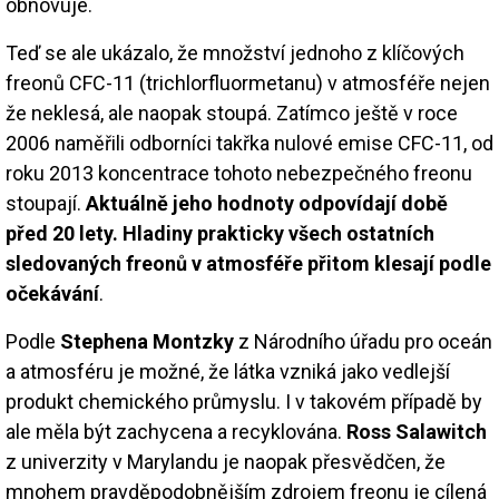
obnovuje.
Teď se ale ukázalo, že množství jednoho z klíčových
freonů CFC-11 (trichlorfluormetanu) v atmosféře nejen
že neklesá, ale naopak stoupá. Zatímco ještě v roce
2006 naměřili odborníci takřka nulové emise CFC-11, od
roku 2013 koncentrace tohoto nebezpečného freonu
stoupají.
Aktuálně jeho hodnoty odpovídají době
před 20 lety. Hladiny prakticky všech ostatních
sledovaných freonů v atmosféře přitom klesají podle
očekávání
.
Podle
Stephena Montzky
z Národního úřadu pro oceán
a atmosféru je možné, že látka vzniká jako vedlejší
produkt chemického průmyslu. I v takovém případě by
ale měla být zachycena a recyklována.
Ross Salawitch
z univerzity v Marylandu je naopak přesvědčen, že
mnohem pravděpodobnějším zdrojem freonu je cílená