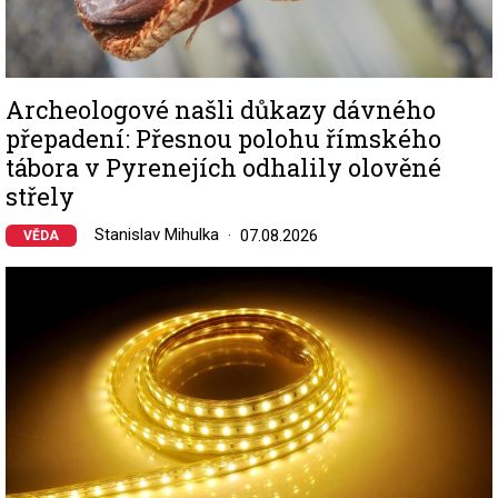
Archeologové našli důkazy dávného
přepadení: Přesnou polohu římského
tábora v Pyrenejích odhalily olověné
střely
Stanislav Mihulka
07.08.2026
VĚDA
Image