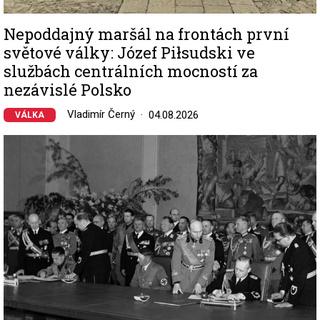
Nepoddajný maršál na frontách první
světové války: Józef Piłsudski ve
službách centrálních mocností za
nezávislé Polsko
Vladimír Černý
04.08.2026
VÁLKA
Image