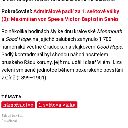
Pokračování:
Admirálové padlí za 1. světové války
(3): Maximilian von Spee a Victor-Baptistin Senès
Po několika hodinách šly ke dnu královské
Monmouth
a
Good Hope
, na jejichž palubách zahynulo 1 700
námořníků včetně Cradocka na vlajkovém
Good Hope
.
Padlý kontradmirál byl shodou náhod nositelem
pruského Řádu koruny, jejž mu udělil císař Vilém II. za
velení smíšené jednotce během boxerského povstání
v Číně (1899–1901).
TÉMATA
námořnictvo
1. světová válka
Zdroj textu:
I. světová