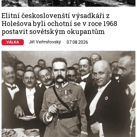
Elitní českoslovenští výsadkáři z
Holešova byli ochotní se v roce 1968
postavit sovětským okupantům
Jiří Veřmiřovský
07.08.2026
VÁLKA
Image