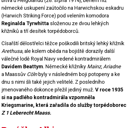
bitva u Helgolandu (28. srpna 1914), během níž
německé uskupení zaútočilo na Harwichskou eskadru
(Harwich Striking Force) pod velením komodora
Reginalda Tyrwhitta
složenou ze dvou lehkých
křižníků a tří desítek torpédoborců.
Císařští dělostřelci těžce poškodili britský lehký křižník
Arethusa
, ale kolem oběda na bojiště dorazily další
válečné lodě Royal Navy vedené kontradmirálem
Davidem Beattym
. Německé křižníky
Mainz
,
Ariadne
a Maassův
Cöln
byly v následném boji potopeny a ke
dnu s nimi šli také jejich velitelé. Z posledního
jmenovaného dokonce přežil jediný muž.
V roce 1935
si na padlého kontradmirála vzpomněla
Kriegsmarine, která zařadila do služby torpédoborec
Z 1 Leberecht Maass.