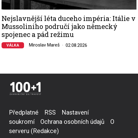
Nejslavnější léta duceho impéria: Itálie v
Mussoliniho područí jako německý
spojenec a pád režimu
Miroslav Mareš
02.08.2026
VÁLKA
Předplatné
RSS
Nastavení
soukromí
Ochrana osobních údajů
O
serveru (Redakce)