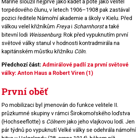
Marine sloužil nejprve jako kadet a poté jako velitel
torpédového člunu, v letech 1906–1908 pak zastával
pozici ředitele Námořní akademie a školy v Kielu. Před
válkou velel křižníkům
Freya
i
Scharnhorst
a také
bitevní lodi
Weissenburg
. Rok před vypuknutím první
světové války stanul v hodnosti kontradmirála na
kapitánském můstku křižníku
Cöln
.
Předchozí část:
Admirálové padlí za první světové
války: Anton Haus a Robert Viren (1)
První oběť
Po mobilizaci byl jmenován do funkce velitele II.
průzkumné skupiny v rámci Širokomořského loďstva
(Hochseeflotte) s
Cölnem
jako jeho vlajkovou lodí. Jen
pár týdnů po vypuknutí Velké války se odehrála námořní