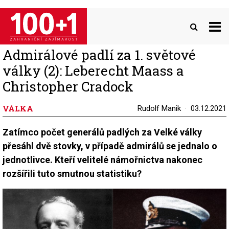
Přejít
k
hlavnímu
obsahu
Admirálové padlí za 1. světové
války (2): Leberecht Maass a
Christopher Cradock
VÁLKA
Rudolf Manik
03.12.2021
Zatímco počet generálů padlých za Velké války
přesáhl dvě stovky, v případě admirálů se jednalo o
jednotlivce. Kteří velitelé námořnictva nakonec
rozšířili tuto smutnou statistiku?