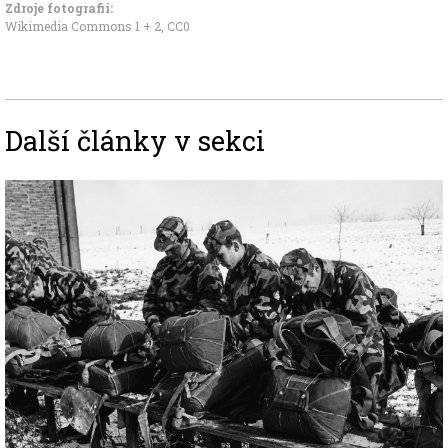
Zdroje fotografii:
Wikimedia Commons 1
+
2
,
CC0
Další články v sekci
Image