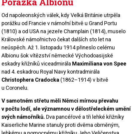
Porážka Albionu
Od napoleonských válek, kdy Velká Británie utrpěla
porážku od Francie v námořní bitvě u Grand Portu
(1810) a od USA na jezeře Champlain (1814), muselo
Královské námořnictvo čekat dalších sto let na
neúspěch. Až 1. listopadu 1914 přineslo celému
Albionu šok vítězství německé Východoasijské
eskadry křižníků viceadmirála
Maximiliana von Spee
nad 4. eskadrou Royal Navy kontradmirála
Christophera Cradocka
(1862–1914) v bitvě
u Coronelu.
V samotném střetu měli Němci mírnou převahu
v počtu lodí, ale významnou v dělostřeleckém umění
svých námořníků.
Dva pancéřové a tři lehké křižníky
Kaiserliche Marine stanuly proti dvěma obrněným,
lehkému a pomocnému křižníku Jeho Veličenstva.