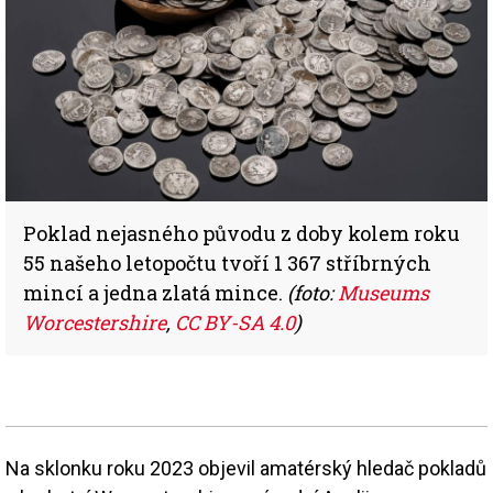
Poklad nejasného původu z doby kolem roku
55 našeho letopočtu tvoří 1 367 stříbrných
mincí a jedna zlatá mince.
(foto:
Museums
Worcestershire
,
CC BY-SA 4.0
)
Na sklonku roku 2023 objevil amatérský hledač pokladů