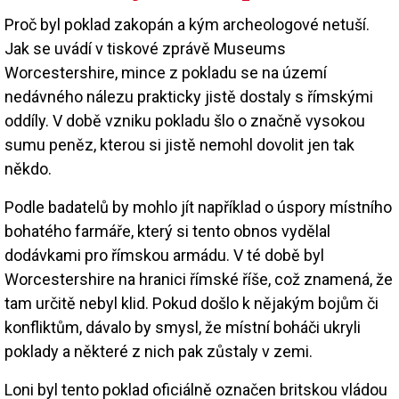
Proč byl poklad zakopán a kým archeologové netuší.
Jak se uvádí v tiskové zprávě Museums
Worcestershire, mince z pokladu se na území
nedávného nálezu prakticky jistě dostaly s římskými
oddíly. V době vzniku pokladu šlo o značně vysokou
sumu peněz, kterou si jistě nemohl dovolit jen tak
někdo.
Podle badatelů by mohlo jít například o úspory místního
bohatého farmáře, který si tento obnos vydělal
dodávkami pro římskou armádu. V té době byl
Worcestershire na hranici římské říše, což znamená, že
tam určitě nebyl klid. Pokud došlo k nějakým bojům či
konfliktům, dávalo by smysl, že místní boháči ukryli
poklady a některé z nich pak zůstaly v zemi.
Loni byl tento poklad oficiálně označen britskou vládou