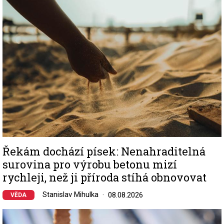
Řekám dochází písek: Nenahraditelná
surovina pro výrobu betonu mizí
rychleji, než ji příroda stíhá obnovovat
Stanislav Mihulka
08.08.2026
VĚDA
Image