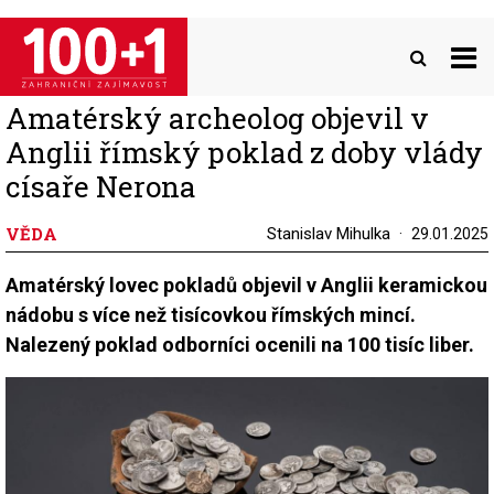
Přejít
k
hlavnímu
obsahu
Amatérský archeolog objevil v
Anglii římský poklad z doby vlády
císaře Nerona
VĚDA
Stanislav Mihulka
29.01.2025
Amatérský lovec pokladů objevil v Anglii keramickou
nádobu s více než tisícovkou římských mincí.
Nalezený poklad odborníci ocenili na 100 tisíc liber.