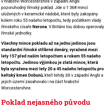
v hrabství Worcestershire v západní Anglii
pozoruhodný římský poklad. Jde o 1 368 mincí
uložených v keramické nádobě, které byly zakopány
kolem roku 55 našeho letopočtu, tedy počátkem vlády
římského císaře
Nerona
. V Británii tou dobou operovaly
římské jednotky.
Všechny mince pokladu až na jednu jedinou jsou
standardní římské stříbrné denáry, vyražené mezi
lety 157 před naším letopočtem a rokem 55 našeho
letopočtu. Jedinou výjimkou je zlatá mince, která
byla vyražena mezi lety 20 a 45 našeho letopočtu pro
keltský kmen Dobunů
, kteří tehdy žili v západní Anglii a
jejich území zasahovalo i na část hrabství
Worcestershire.
Poklad nejasného původu