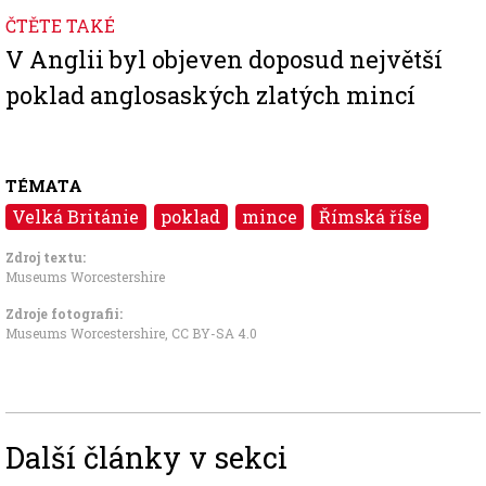
ČTĚTE TAKÉ
V Anglii byl objeven doposud největší
poklad anglosaských zlatých mincí
TÉMATA
Velká Británie
poklad
mince
Římská říše
Zdroj textu:
Museums Worcestershire
Zdroje fotografii:
Museums Worcestershire
,
CC BY-SA 4.0
Další články v sekci