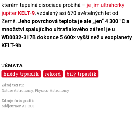
kterém tepelná disociace probíhá –
je jím ultrahorký
jupiter
KELT-9
, vzdálený asi 670 světelných let od
Země.
Jeho povrchová teplota je ale „jen“ 4 300 °C a
množství spalujícího ultrafialového záření je u
WD0032-317B dokonce 5 600× vyšší než u exoplanety
KELT-9b
.
TÉMATA
hnědý trpaslík
rekord
bílý trpaslík
Zdroj textu:
Nature Astronomy
,
Physics-Astronomy
Zdroje fotografii:
Midjourney AI,
CC0