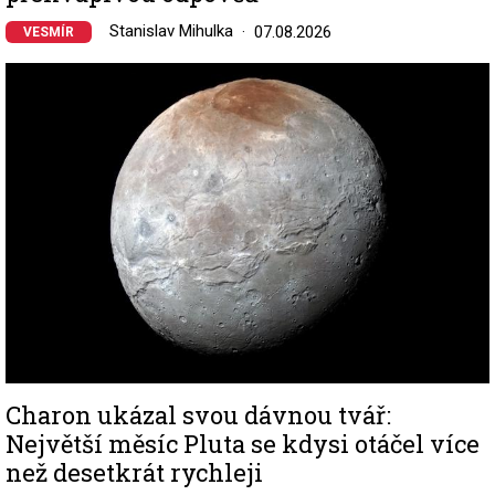
Stanislav Mihulka
07.08.2026
VESMÍR
Image
Charon ukázal svou dávnou tvář:
Největší měsíc Pluta se kdysi otáčel více
než desetkrát rychleji