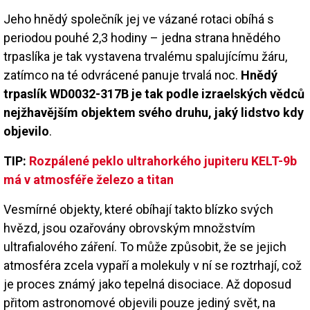
Jeho hnědý společník jej ve vázané rotaci obíhá s
periodou pouhé 2,3 hodiny – jedna strana hnědého
trpaslíka je tak vystavena trvalému spalujícímu žáru,
zatímco na té odvrácené panuje trvalá noc.
Hnědý
trpaslík WD0032-317B je tak podle izraelských vědců
nejžhavějším objektem svého druhu, jaký lidstvo kdy
objevilo
.
TIP:
Rozpálené peklo ultrahorkého jupiteru KELT-9b
má v atmosféře železo a titan
Vesmírné objekty, které obíhají takto blízko svých
hvězd, jsou ozařovány obrovským množstvím
ultrafialového záření. To může způsobit, že se jejich
atmosféra zcela vypaří a molekuly v ní se roztrhají, což
je proces známý jako tepelná disociace. Až doposud
přitom astronomové objevili pouze jediný svět, na