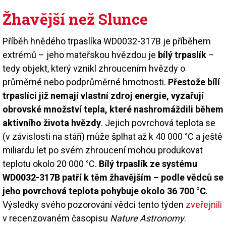
Žhavější než Slunce
Příběh hnědého trpaslíka WD0032-317B je příběhem
extrémů – jeho mateřskou hvězdou je
bílý trpaslík
–
tedy objekt, který vznikl zhroucením hvězdy o
průměrné nebo podprůměrné hmotnosti.
Přestože bílí
trpaslíci již nemají vlastní zdroj energie, vyzařují
obrovské množství tepla, které nashromáždili během
aktivního života hvězdy
. Jejich povrchová teplota se
(v závislosti na stáří) může šplhat až k 40 000 °C a ještě
miliardu let po svém zhroucení mohou produkovat
teplotu okolo 20 000 °C.
Bílý trpaslík ze systému
WD0032-317B patří k těm žhavějším – podle vědců se
jeho povrchová teplota pohybuje okolo 36 700 °C
.
Výsledky svého pozorování vědci tento týden
zveřejnili
v recenzovaném časopisu
Nature Astronomy
.