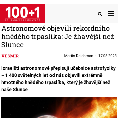
Přejít
k
hlavnímu
obsahu
Astronomové objevili rekordního
hnědého trpaslíka: Je žhavější než
Slunce
VESMÍR
Martin Reichman
17.08.2023
Izraelští astronomové přepisují učebnice astrofyziky
– 1 400 světelných let od nás objevili extrémně
hmotného hnědého trpaslíka, který je žhavější než
naše Slunce