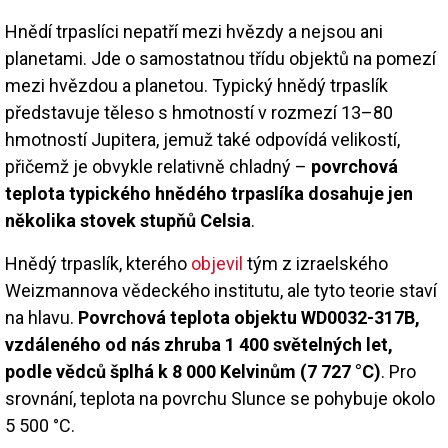
Hnědí trpaslíci nepatří mezi hvězdy a nejsou ani
planetami. Jde o samostatnou třídu objektů na pomezí
mezi hvězdou a planetou. Typický hnědý trpaslík
představuje těleso s hmotností v rozmezí 13–80
hmotností Jupitera, jemuž také odpovídá velikostí,
přičemž je obvykle relativně chladný –
povrchová
teplota typického hnědého trpaslíka dosahuje jen
několika stovek stupňů Celsia
.
Hnědý trpaslík, kterého
objevil
tým z izraelského
Weizmannova vědeckého institutu, ale tyto teorie staví
na hlavu.
Povrchová teplota objektu WD0032-317B,
vzdáleného od nás zhruba 1 400 světelných let,
podle vědců šplhá k 8 000 Kelvinům (7 727 °C)
. Pro
srovnání, teplota na povrchu Slunce se pohybuje okolo
5 500 °C.