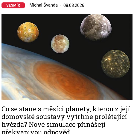
Michal Švanda
08.08.2026
VESMÍR
Image
Co se stane s měsíci planety, kterou z její
domovské soustavy vytrhne prolétající
hvězda? Nové simulace přinášejí
překvapivou odpověď